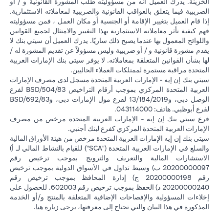
الخزينة. يدرك العميل أنه من مسؤوليته طلب المشورة القانونية و / أو
الضريبية فيما يتعلق بالعواقب القانونية والضريبية لمعاملاته الاستثمارية.
إذا قام العميل بتغيير الإقامة أو الجنسية أو مكان العمل ، فمن مسؤوليته
فهم كيفية تأثر معاملاته الاستثمارية بهذا التغيير والامتثال لجميع القوانين
واللوائح المعمول بها عندما يصبح ذلك ساريًا. يدرك العميل أن سيتي بنك لا
يقدم مشورة قانونية و / أو ضريبية وليس مسؤولاً عن تقديم المشورة له /
لها بشأن القوانين المتعلقة بمعاملاته. لا يوفر سيتي بنك الإمارات العربية
المتحدة مراقبة مستمرة لممتلكات العملاء الحاليين.
سيتي بنك إن إيه - الإمارات العربية المتحدة مسجل لدى مصرف الإمارات
العربية المتحدة المركزي بموجب أرقام التراخيص BSD/504/83 لفرع
الوصل دبي، و13/184/2019 لفرع مول الإمارات دبي، وBSD/692/83
لفرع أبوظبي. هاتف: 043114000.
فرع سيتي بنك إن إيه - الإمارات العربية المتحدة مرخص من مصرف
الإمارات العربية المتحدة المركزي كفرع لبنك أجنبي.
سيتي بنك إن إيه الإمارات العربية المتحدة مرخص من هيئة الأوراق المالية
والسلع في الإمارات العربية المتحدة ("SCA") للقيام بالنشاط المالي لـ أ)
الاستشارات المالية والتعريف والترويج بموجب ترخيص رقم
20200000097 ب) وسيط تداول في الأسواق الدولية بموجب ترخيص
رقم 20200000198 ج) إدارة المحافظ بموجب ترخيص رقم
20200000240 د) الحفظ بموجب ترخيص رقم 602003. للحصول على
إخلاءات المسؤولية والإفصاحات الإضافية المتعلقة بالمنتج و/أو الخدمة
(opens in a new tab)
المذكورة في هذا البيان والتي تحتاج إلى معرفتها، يرجى زيارة
هنا
.