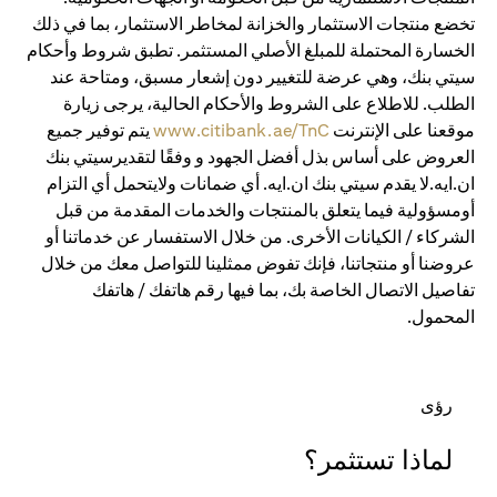
تخضع منتجات الاستثمار والخزانة لمخاطر الاستثمار، بما في ذلك
الخسارة المحتملة للمبلغ الأصلي المستثمر. تطبق شروط وأحكام
سيتي بنك، وهي عرضة للتغيير دون إشعار مسبق، ومتاحة عند
الطلب. للاطلاع على الشروط والأحكام الحالية، يرجى زيارة
موقعنا على الإنترنت
www.citibank.ae/TnC
يتم توفير جميع
العروض على أساس بذل أفضل الجهود و وفقًا لتقديرسيتي بنك
ان.ايه.لا يقدم سيتي بنك ان.ايه. أي ضمانات ولايتحمل أي التزام
أومسؤولية فيما يتعلق بالمنتجات والخدمات المقدمة من قبل
الشركاء / الكيانات الأخرى. من خلال الاستفسار عن خدماتنا أو
عروضنا أو منتجاتنا، فإنك تفوض ممثلينا للتواصل معك من خلال
تفاصيل الاتصال الخاصة بك، بما فيها رقم هاتفك / هاتفك
المحمول.
رؤى
لماذا تستثمر؟