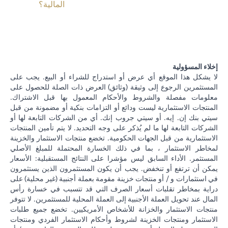
المالية؟
إخلاء المسؤولية
لا يشكل هذا الموقع أي عرض أو استدراج للشراء أو البيع. يجب على
المستثمرين الرجوع إلى وثيقة (وثائق) العرض ذات الصلة للحصول على
معلومات مفصلة والشروط والأحكام المعمول بها قبل الاشتراك.
المنتجات الاستثمارية ليست ودائع أو التزامات بنكية أو مضمونة من قبل
سيتي بنك إن. إيه. أو سيتي جروب إنك. أي من الشركات التابعة لها أو
الشركات التابعة لها ما لم يُذكر على وجه التحديد. لا يتم تأمين المنتجات
الاستثمارية من قبل الجهات الحكومية. تخضع منتجات الاستثمار والخزينة
لمخاطر الاستثمار ، بما في ذلك الخسارة المحتملة للمبلغ الأصلي
المستثمر. الأداء السابق ليس مؤشرا على النتائج المستقبلية: الأسعار
يمكن أن ترتفع أو تنخفض. يجب أن يكون المستثمرون الذين يستثمرون
في استثمارات و / أو منتجات خزينة مقومة بعملة أجنبية (غير محلية) على
دراية بمخاطر تقلبات أسعار الصرف التي قد تتسبب في خسارة رأس
المال عند تحويل العملة الأجنبية إلى العملة المحلية للمستثمرين. لا تتوفر
منتجات الاستثمار والخزانة للأشخاص الأمريكيين. تخضع جميع طلبات
الاستثمار ومنتجات الخزينة لشروط وأحكام الاستثمار الفردي ومنتجات