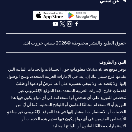
عن سيتي
(opens in a new tab)
(opens in a new tab)
(opens in a new tab)
(opens in a new tab)
(opens in a new tab)
(opens in a new tab)
حقوق الطبع والنشر محفوظة ©2026 سيتي جروب انك.
البنود و الظروف
يوفر موقع Citibank.ae معلوماتٍ حول الحسابات والخدمات المالية التي
يقدمها فرع سيتي بنك إن.إيه. في الإمارات العربية المتحدة، ويتيح الوصول
إليها. ولا يُقصد به، ولا ينبغي تفسيره على أنه، عرضٌ أو دعوةٌ أو طلبٌ
لخدماتٍ خارج الإمارات العربية المتحدة. هذا الموقع الإلكتروني غير
مُخصص للتوزيع على أي شخصٍ أو استخدامه في أي دولةٍ يكون فيها هذا
التوزيع أو الاستخدام مخالفًا للقانون أو اللوائح المحلية، كما أن أيًا من
الخدمات أو الاستثمارات المشار إليها في هذا الموقع الإلكتروني غير متاحةٍ
للأشخاص المقيمين في أي دولةٍ يكون فيها تقديم هذه الخدمات أو
الاستثمارات مخالفًا للقانون أو اللوائح المحلية.