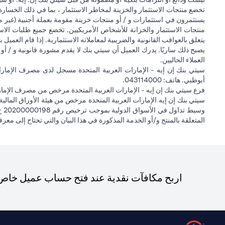
تخضع منتجات الاستثمار والخزينة لمخاطر الاستثمار ، بما في ذلك الخسارة
يستثمرون في استثمارات و / أو منتجات خزينة مقومة بعملة أجنبية (غير م
منتجات الاستثمار والخزانة للأشخاص الأمريكيين. تخضع جميع طلبات الاست
يتعلق بالعواقب القانونية والضريبية لمعاملاته الاستثمارية. إذا قام العميل ب
يصبح ذلك ساريًا. يدرك العميل أن سيتي بنك لا يقدم مشورة قانونية و / أو 
العملاء الحاليين.
أبوظبي. هاتف: 043114000.
فرع سيتي بنك إن إيه - الإمارات العربية المتحدة مرخص من مصرف الإمارا
المتعلقة بالمنتج و/أو الخدمة المذكورة في هذا البيان والتي تحتاج إلى معر
اربح مكافآت نقدية عند فتح حساب عميل خاص ج