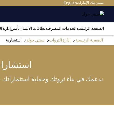
سيتي بنك الإمارات
English
الصفحة الرئيسية
الخدمات المصرفية
بطاقات الائتمان
تأمين
إدارة ا
الصفحة الرئيسية
إدارة الثروات
سيتي جولد
استشارية
استشارا
ندعمك في بناء ثروتك وحماية استثماراتك من