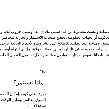
ت بنكية وليست مضمونة من قبل سيتي بنك إن.إيه. أوسيتي جروب انك. أو أي
الحكومة أو الجهات الحكومية. تخضع منتجات الاستثمار والخزانة لمخاطر ال
، ومتاحة عند الطلب. للاطلاع على الشروط والأحكام الحالية، يرجى ز
ان.ايه.لا يقدم سيتي بنك ان.ايه. أي ضمانات ولايتحمل أي التزام أومسؤ
تجاتنا، فإنك تفوض ممثلينا للتواصل معك من خلال تفاصيل الاتصال الخاصة
رؤى
لماذا تستثمر؟
تعرف على كيف بإمكان المحفظة
السوق العالمي وتقليل الوقت الل
شاهد الآن >