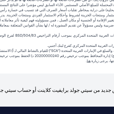
 المحتملة للمبلغ الأصلي المستثمر. الأداء السابق ليس مؤشرا على النتائج المست
حلية) على دراية بمخاطر تقلبات أسعار الصرف التي قد تتسبب في خسارة رأس المال
ثمار ومنتجات الخزينة لشروط وأحكام الاستثمار الفردي ومنتجات الخزينة. يدرك
تغيير الإقامة أو الجنسية أو مكان العمل ، فمن مسؤوليته فهم كيفية تأثر معاملاته الا
ضريبية وليس مسؤولاً عن تقديم المشورة له / لها بشأن القوانين المتعلقة بمعامل
ت العربية المتحدة المركزي كفرع لبنك أجنبي.
(opens in a new tab)
فتها، يرجى زيارة
هنا
.
ديد من سيتي جولد برايفيت كلاينت أو حساب سيتي جولد،