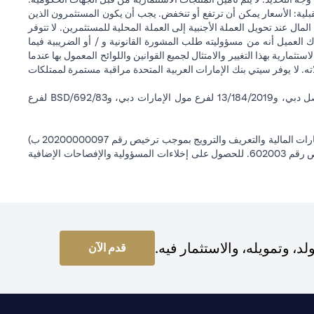
قبلية: الأسعار يمكن أن ترتفع أو تنخفض. يجب أن يكون المستثمرون الذين
 عند تحويل العملة الأجنبية إلى العملة المحلية للمستثمرين. لا تتوفر
 العميل أنه من مسؤوليته طلب المشورة القانونية و / أو الضريبية فيما
ستثمارية بهذا التغيير والامتثال لجميع القوانين واللوائح المعمول بها عندما
اته. لا يوفر سيتي بنك الإمارات العربية المتحدة مراقبة مستمرة لممتلكات
سيتي بنك إن إيه - الإمارات العربية المتحدة مسجل لدى مصرف الإمارات العربية المتحدة المركزي بموجب أرقام التراخيص BSD/504/83 لفرع الوصل دبي، و13/184/2019 لفرع مول الإمارات دبي، وBSD/692/83 لفرع
سيتي بنك إن إيه الإمارات العربية المتحدة مرخص من هيئة الأوراق المالية والسلع في الإمارات العربية المتحدة ("SCA") للقيام بالنشاط المالي لـ أ) الاستشارات المالية والتعريف والترويج بموجب ترخيص رقم 20200000097 ب)
وسيط تداول في الأسواق الدولية بموجب ترخيص رقم 20200000198 ج) إدارة المحافظ بموجب ترخيص رقم 20200000240 د) الحفظ بموجب ترخيص رقم 602003. للحصول على إخلاءات المسؤولية والإفصاحات الإضافية
 وتمويله، والاستثمار فيه.
(opens in a new tab)
قدم الآن