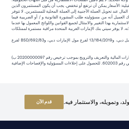
قبلية: الأسعار يمكن أن ترتفع أو تنخفض. يجب أن يكون المستثمرون الذين
 عند تحويل العملة الأجنبية إلى العملة المحلية للمستثمرين. لا تتوفر
 العميل أنه من مسؤوليته طلب المشورة القانونية و / أو الضريبية فيما
ستثمارية بهذا التغيير والامتثال لجميع القوانين واللوائح المعمول بها عندما
اته. لا يوفر سيتي بنك الإمارات العربية المتحدة مراقبة مستمرة لممتلكات
سيتي بنك إن إيه - الإمارات العربية المتحدة مسجل لدى مصرف الإمارات العربية المتحدة المركزي بموجب أرقام التراخيص BSD/504/83 لفرع الوصل دبي، و13/184/2019 لفرع مول الإمارات دبي، وBSD/692/83 لفرع
سيتي بنك إن إيه الإمارات العربية المتحدة مرخص من هيئة الأوراق المالية والسلع في الإمارات العربية المتحدة ("SCA") للقيام بالنشاط المالي لـ أ) الاستشارات المالية والتعريف والترويج بموجب ترخيص رقم 20200000097 ب)
وسيط تداول في الأسواق الدولية بموجب ترخيص رقم 20200000198 ج) إدارة المحافظ بموجب ترخيص رقم 20200000240 د) الحفظ بموجب ترخيص رقم 602003. للحصول على إخلاءات المسؤولية والإفصاحات الإضافية
 وتمويله، والاستثمار فيه.
(opens in a new tab)
قدم الآن