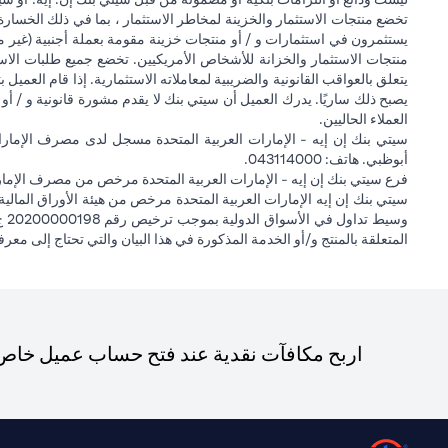
تخضع منتجات الاستثمار والخزينة لمخاطر الاستثمار ، بما في ذلك الخسارة
يستثمرون في استثمارات و / أو منتجات خزينة مقومة بعملة أجنبية (غير م
منتجات الاستثمار والخزانة للأشخاص الأمريكيين. تخضع جميع طلبات الاست
يتعلق بالعواقب القانونية والضريبية لمعاملاته الاستثمارية. إذا قام العميل ب
يصبح ذلك ساريًا. يدرك العميل أن سيتي بنك لا يقدم مشورة قانونية و / أو 
العملاء الحاليين.
أبوظبي. هاتف: 043114000.
فرع سيتي بنك إن إيه - الإمارات العربية المتحدة مرخص من مصرف الإمارا
المتعلقة بالمنتج و/أو الخدمة المذكورة في هذا البيان والتي تحتاج إلى معر
اربح مكافآت نقدية عند فتح حساب عميل خاص ج