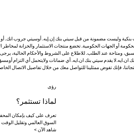
ت بنكية وليست مضمونة من قبل سيتي بنك إن.إيه. أوسيتي جروب انك. أو أي
الحكومة أو الجهات الحكومية. تخضع منتجات الاستثمار والخزانة لمخاطر ال
، ومتاحة عند الطلب. للاطلاع على الشروط والأحكام الحالية، يرجى ز
ان.ايه.لا يقدم سيتي بنك ان.ايه. أي ضمانات ولايتحمل أي التزام أومسؤ
تجاتنا، فإنك تفوض ممثلينا للتواصل معك من خلال تفاصيل الاتصال الخاصة
رؤى
لماذا تستثمر؟
تعرف على كيف بإمكان المحفظة
السوق العالمي وتقليل الوقت الل
شاهد الآن >