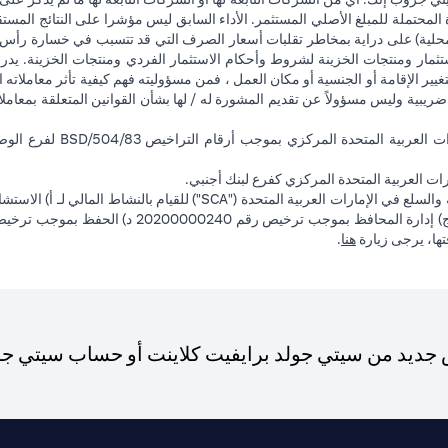
 المحتملة للمبلغ الأصلي المستثمر. الأداء السابق ليس مؤشرا على النتائج المست
حلية) على دراية بمخاطر تقلبات أسعار الصرف التي قد تتسبب في خسارة رأس المال
ثمار ومنتجات الخزينة لشروط وأحكام الاستثمار الفردي ومنتجات الخزينة. يدرك
تغيير الإقامة أو الجنسية أو مكان العمل ، فمن مسؤوليته فهم كيفية تأثر معاملاته الا
ضريبية وليس مسؤولاً عن تقديم المشورة له / لها بشأن القوانين المتعلقة بمعامل
ت العربية المتحدة المركزي كفرع لبنك أجنبي.
(opens in a new tab)
فتها، يرجى زيارة
هنا
.
ديد من سيتي جولد برايفيت كلاينت أو حساب سيتي جولد،