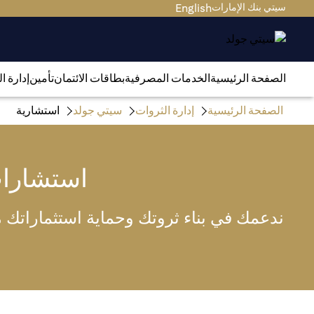
سيتي بنك الإمارات
English
الصفحة الرئيسية
الخدمات المصرفية
بطاقات الائتمان
تأمين
إدارة ا
الصفحة الرئيسية
إدارة الثروات
سيتي جولد
استشارية
استشارا
ندعمك في بناء ثروتك وحماية استثماراتك من