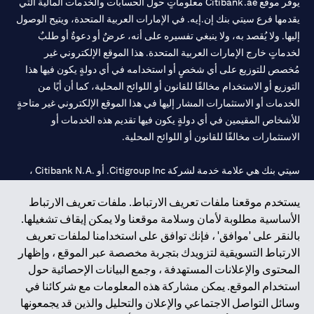
يوفر موقع Citibank.ae معلوماتٍ حول الحسابات والخدمات المالية التي
يقدمها فرع سيتي بنك إن.إيه. في الإمارات العربية المتحدة، ويتيح الوصول
إليها. ولا يُقصد به، ولا ينبغي تفسيره على أنه، عرضٌ أو دعوةٌ أو طلبٌ
لخدماتٍ خارج الإمارات العربية المتحدة. هذا الموقع الإلكتروني غير
مُخصص للتوزيع على أي شخصٍ أو استخدامه في أي دولةٍ يكون فيها هذا
التوزيع أو الاستخدام مخالفًا للقانون أو اللوائح المحلية، كما أن أيًا من
الخدمات أو الاستثمارات المشار إليها في هذا الموقع الإلكتروني غير متاحةٍ
للأشخاص المقيمين في أي دولةٍ يكون فيها تقديم هذه الخدمات أو
الاستثمارات مخالفًا للقانون أو اللوائح المحلية.
سيتي بنك هي علامة خدمة لشركة Citigroup Inc. أو .Citibank N.A ،
مستخدمة ومسجلة في جميع أنحاء العالم.
يستخدم موقعنا ملفات تعريف الارتباط. ملفات تعريف الارتباط
الأساسية مطلوبة لأمان وسلامة موقعنا ولا يمكن إيقاف تشغيلها.
سيتي بنك إن. إيه. الإمارات مسجل لدى مصرف الإمارات المركزي تحت
بالنقر على 'موافق' ، فإنك توافق على استخدامنا لملفات تعريف
أرقام التراخيص 202563 لفرع الوصل في دبي، 531989 لفرع مول
الارتباط التسويقية لتزويدك بتجربة مخصصة عبر الموقع ، وإظهار
الإمارات في دبي، و
CN-1002019
لفرع أبوظبي. هاتف: 4000 311 04.
المحتوى والإعلانات المستهدفة ، وجمع البيانات الإحصائية حول
فرع سيتي بنك إن إيه - الإمارات العربية المتحدة مرخص من مصرف
استخدام الموقع. يمكن مشاركة هذه المعلومات مع شركائنا في
الإمارات العربية المتحدة المركزي كفرع لبنك أجنبي.
وسائل التواصل الاجتماعي والإعلان والتحليل والذين قد يجمعونها
سيتي بنك إن إيه الإمارات العربية المتحدة مرخص من هيئة الأوراق المالية