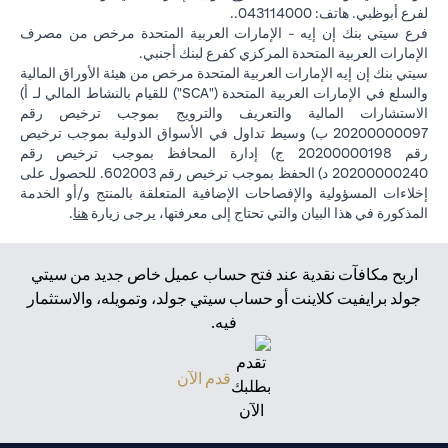
لفرع أبوظبي. هاتف: 043114000..
فرع سيتي بنك إن إيه - الإمارات العربية المتحدة مرخص من مصرف
الإمارات العربية المتحدة المركزي كفرع لبنك أجنبي.
سيتي بنك إن إيه الإمارات العربية المتحدة مرخص من هيئة الأوراق المالية
والسلع في الإمارات العربية المتحدة ("SCA") للقيام بالنشاط المالي لـ أ)
الاستشارات المالية والتعريف والترويج بموجب ترخيص رقم
20200000097 ب) وسيط تداول في الأسواق الدولية بموجب ترخيص
رقم 20200000198 ج) إدارة المحافظ بموجب ترخيص رقم
20200000240 د) الحفظ بموجب ترخيص رقم 602003. للحصول على
إخلاءات المسؤولية والإفصاحات الإضافية المتعلقة بالمنتج و/أو الخدمة
(opens in a new tab)
المذكورة في هذا البيان والتي تحتاج إلى معرفتها، يرجى زيارة
هنا
.
اربح مكافآت نقدية عند فتح حساب عميل خاص جديد من سيتي
جولد برايفيت كلاينت أو حساب سيتي جولد، وتمويله، والاستثمار
فيه.
(opens in a new tab)
قدم الآن