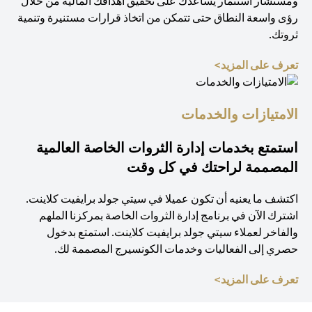
ومستشار استثمار يساعدك على تحقيق أهدافك المالية من خلال
رؤى واسعة النطاق حتى تتمكن من اتخاذ قرارات مستنيرة وتنمية
ثروتك.
(opens in a new tab)
تعرف على المزيد>
الامتيازات والخدمات
استمتع بخدمات إدارة الثروات الخاصة العالمية
المصممة لراحتك في كل وقت
اكتشف ما يعنيه أن تكون عميلا في سيتي جولد برايفيت كلاينت.
اشترك الآن في برنامج إدارة الثروات الخاصة بمركزنا الملهم
والفاخر لعملاء سيتي جولد برايفيت كلاينت. استمتع بدخول
حصري إلى الفعاليات وخدمات الكونسيرج المصممة لك.
(opens in a new tab)
تعرف على المزيد>