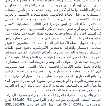
المنتجات الاستثمارية ليست ودائع أو التزامات بنكية أو مضمونة من قبل
سيتي بنك إن. إيه. أو سيتي جروب إنك. أي من الشركات التابعة لها أو
الشركات التابعة لها ما لم يُذكر على وجه التحديد. لا يتم تأمين المنتجات
الاستثمارية من قبل الجهات الحكومية. تخضع منتجات الاستثمار والخزينة
لمخاطر الاستثمار ، بما في ذلك الخسارة المحتملة للمبلغ الأصلي
المستثمر. الأداء السابق ليس مؤشرا على النتائج المستقبلية: الأسعار
يمكن أن ترتفع أو تنخفض. يجب أن يكون المستثمرون الذين يستثمرون
في استثمارات و / أو منتجات خزينة مقومة بعملة أجنبية (غير محلية) على
دراية بمخاطر تقلبات أسعار الصرف التي قد تتسبب في خسارة رأس
المال عند تحويل العملة الأجنبية إلى العملة المحلية للمستثمرين. لا تتوفر
منتجات الاستثمار والخزانة للأشخاص الأمريكيين. تخضع جميع طلبات
الاستثمار ومنتجات الخزينة لشروط وأحكام الاستثمار الفردي ومنتجات
الخزينة. يدرك العميل أنه من مسؤوليته طلب المشورة القانونية و / أو
الضريبية فيما يتعلق بالعواقب القانونية والضريبية لمعاملاته الاستثمارية.
إذا قام العميل بتغيير الإقامة أو الجنسية أو مكان العمل ، فمن مسؤوليته
فهم كيفية تأثر معاملاته الاستثمارية بهذا التغيير والامتثال لجميع القوانين
واللوائح المعمول بها عندما يصبح ذلك ساريًا. يدرك العميل أن سيتي بنك لا
يقدم مشورة قانونية و / أو ضريبية وليس مسؤولاً عن تقديم المشورة له /
لها بشأن القوانين المتعلقة بمعاملاته. لا يوفر سيتي بنك الإمارات العربية
المتحدة مراقبة مستمرة لممتلكات العملاء الحاليين.
سيتي بنك إن إيه - الإمارات العربية المتحدة مسجل لدى مصرف الإمارات
العربية المتحدة المركزي بموجب أرقام التراخيص BSD/504/83 لفرع
الوصل دبي، و13/184/2019 لفرع مول الإمارات دبي، وBSD/692/83