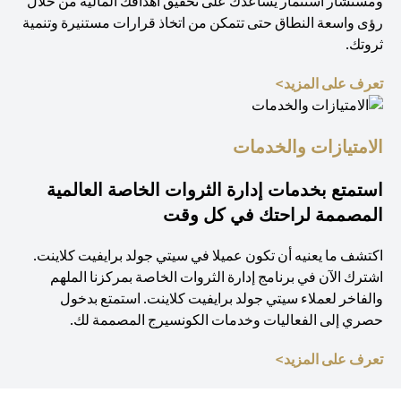
ومستشار استثمار يساعدك على تحقيق أهدافك المالية من خلال
رؤى واسعة النطاق حتى تتمكن من اتخاذ قرارات مستنيرة وتنمية
ثروتك.
(opens in a new tab)
تعرف على المزيد>
الامتيازات والخدمات
استمتع بخدمات إدارة الثروات الخاصة العالمية
المصممة لراحتك في كل وقت
اكتشف ما يعنيه أن تكون عميلا في سيتي جولد برايفيت كلاينت.
اشترك الآن في برنامج إدارة الثروات الخاصة بمركزنا الملهم
والفاخر لعملاء سيتي جولد برايفيت كلاينت. استمتع بدخول
حصري إلى الفعاليات وخدمات الكونسيرج المصممة لك.
(opens in a new tab)
تعرف على المزيد>