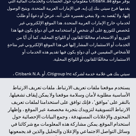
يوفر موقع Citibank.ae معلوماتٍ حول الحسابات والخدمات المالية التي
يقدمها فرع سيتي بنك إن.إيه. في الإمارات العربية المتحدة، ويتيح الوصول
إليها. ولا يُقصد به، ولا ينبغي تفسيره على أنه، عرضٌ أو دعوةٌ أو طلبٌ
لخدماتٍ خارج الإمارات العربية المتحدة. هذا الموقع الإلكتروني غير
مُخصص للتوزيع على أي شخصٍ أو استخدامه في أي دولةٍ يكون فيها هذا
التوزيع أو الاستخدام مخالفًا للقانون أو اللوائح المحلية، كما أن أيًا من
الخدمات أو الاستثمارات المشار إليها في هذا الموقع الإلكتروني غير متاحةٍ
للأشخاص المقيمين في أي دولةٍ يكون فيها تقديم هذه الخدمات أو
الاستثمارات مخالفًا للقانون أو اللوائح المحلية.
سيتي بنك هي علامة خدمة لشركة Citigroup Inc. أو .Citibank N.A ،
مستخدمة ومسجلة في جميع أنحاء العالم.
يستخدم موقعنا ملفات تعريف الارتباط. ملفات تعريف الارتباط
الأساسية مطلوبة لأمان وسلامة موقعنا ولا يمكن إيقاف تشغيلها.
سيتي بنك إن. إيه. الإمارات مسجل لدى مصرف الإمارات المركزي تحت
بالنقر على 'موافق' ، فإنك توافق على استخدامنا لملفات تعريف
أرقام التراخيص 202563 لفرع الوصل في دبي، 531989 لفرع مول
الارتباط التسويقية لتزويدك بتجربة مخصصة عبر الموقع ، وإظهار
الإمارات في دبي، و
CN-1002019
لفرع أبوظبي. هاتف: 4000 311 04.
المحتوى والإعلانات المستهدفة ، وجمع البيانات الإحصائية حول
فرع سيتي بنك إن إيه - الإمارات العربية المتحدة مرخص من مصرف
استخدام الموقع. يمكن مشاركة هذه المعلومات مع شركائنا في
الإمارات العربية المتحدة المركزي كفرع لبنك أجنبي.
وسائل التواصل الاجتماعي والإعلان والتحليل والذين قد يجمعونها
سيتي بنك إن إيه الإمارات العربية المتحدة مرخص من هيئة الأوراق المالية