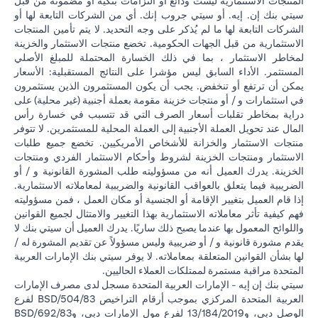
المنتجات الاستثمارية ليست ودائع أو التزامات بنكية أو مضمونة من قبل
سيتي بنك إن. إيه. أو سيتي جروب إنك. أي من الشركات التابعة لها أو
الشركات التابعة لها ما لم يُذكر على وجه التحديد. لا يتم تأمين المنتجات
الاستثمارية من قبل الجهات الحكومية. تخضع منتجات الاستثمار والخزينة
لمخاطر الاستثمار ، بما في ذلك الخسارة المحتملة للمبلغ الأصلي
المستثمر. الأداء السابق ليس مؤشرا على النتائج المستقبلية: الأسعار
يمكن أن ترتفع أو تنخفض. يجب أن يكون المستثمرون الذين يستثمرون
في استثمارات و / أو منتجات خزينة مقومة بعملة أجنبية (غير محلية) على
دراية بمخاطر تقلبات أسعار الصرف التي قد تتسبب في خسارة رأس
المال عند تحويل العملة الأجنبية إلى العملة المحلية للمستثمرين. لا تتوفر
منتجات الاستثمار والخزانة للأشخاص الأمريكيين. تخضع جميع طلبات
الاستثمار ومنتجات الخزينة لشروط وأحكام الاستثمار الفردي ومنتجات
الخزينة. يدرك العميل أنه من مسؤوليته طلب المشورة القانونية و / أو
الضريبية فيما يتعلق بالعواقب القانونية والضريبية لمعاملاته الاستثمارية.
إذا قام العميل بتغيير الإقامة أو الجنسية أو مكان العمل ، فمن مسؤوليته
فهم كيفية تأثر معاملاته الاستثمارية بهذا التغيير والامتثال لجميع القوانين
واللوائح المعمول بها عندما يصبح ذلك ساريًا. يدرك العميل أن سيتي بنك لا
يقدم مشورة قانونية و / أو ضريبية وليس مسؤولاً عن تقديم المشورة له /
لها بشأن القوانين المتعلقة بمعاملاته. لا يوفر سيتي بنك الإمارات العربية
المتحدة مراقبة مستمرة لممتلكات العملاء الحاليين.
سيتي بنك إن إيه - الإمارات العربية المتحدة مسجل لدى مصرف الإمارات
العربية المتحدة المركزي بموجب أرقام التراخيص BSD/504/83 لفرع
الوصل دبي، و13/184/2019 لفرع مول الإمارات دبي، وBSD/692/83