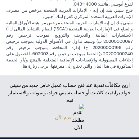
لفرع أبوظبي. هاتف: 043114000..
فرع سيتي بنك إن إيه - الإمارات العربية المتحدة مرخص من مصرف
الإمارات العربية المتحدة المركزي كفرع لبنك أجنبي.
سيتي بنك إن إيه الإمارات العربية المتحدة مرخص من هيئة الأوراق المالية
والسلع في الإمارات العربية المتحدة ("SCA") للقيام بالنشاط المالي لـ أ)
الاستشارات المالية والتعريف والترويج بموجب ترخيص رقم
20200000097 ب) وسيط تداول في الأسواق الدولية بموجب ترخيص
رقم 20200000198 ج) إدارة المحافظ بموجب ترخيص رقم
20200000240 د) الحفظ بموجب ترخيص رقم 602003. للحصول على
إخلاءات المسؤولية والإفصاحات الإضافية المتعلقة بالمنتج و/أو الخدمة
(opens in a new tab)
المذكورة في هذا البيان والتي تحتاج إلى معرفتها، يرجى زيارة
هنا
.
اربح مكافآت نقدية عند فتح حساب عميل خاص جديد من سيتي
جولد برايفيت كلاينت أو حساب سيتي جولد، وتمويله، والاستثمار
فيه.
(opens in a new tab)
قدم الآن