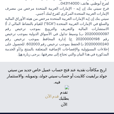
لفرع أبوظبي. هاتف: 043114000..
فرع سيتي بنك إن إيه - الإمارات العربية المتحدة مرخص من مصرف
الإمارات العربية المتحدة المركزي كفرع لبنك أجنبي.
سيتي بنك إن إيه الإمارات العربية المتحدة مرخص من هيئة الأوراق المالية
والسلع في الإمارات العربية المتحدة ("SCA") للقيام بالنشاط المالي لـ أ)
الاستشارات المالية والتعريف والترويج بموجب ترخيص رقم
20200000097 ب) وسيط تداول في الأسواق الدولية بموجب ترخيص
رقم 20200000198 ج) إدارة المحافظ بموجب ترخيص رقم
20200000240 د) الحفظ بموجب ترخيص رقم 602003. للحصول على
إخلاءات المسؤولية والإفصاحات الإضافية المتعلقة بالمنتج و/أو الخدمة
in a new tab
المذكورة في هذا البيان والتي تحتاج إلى معرفتها، يرجى زيارة
هنا
.
اربح مكافآت نقدية عند فتح حساب عميل خاص جديد من سيتي
جولد برايفيت كلاينت أو حساب سيتي جولد، وتمويله، والاستثمار
فيه.
opens in a new tab
قدم الآن