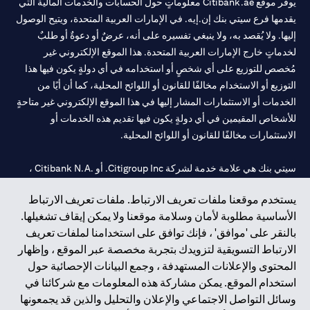
يوفر موقع Citibank.ae معلوماتٍ حول الحسابات والخدمات المالية التي
يقدمها فرع سيتي بنك إن.إيه. في الإمارات العربية المتحدة، ويتيح الوصول
إليها. ولا يُقصد به، ولا ينبغي تفسيره على أنه، عرضٌ أو دعوةٌ أو طلبٌ
لخدماتٍ خارج الإمارات العربية المتحدة. هذا الموقع الإلكتروني غير
مُخصص للتوزيع على أي شخصٍ أو استخدامه في أي دولةٍ يكون فيها هذا
التوزيع أو الاستخدام مخالفًا للقانون أو اللوائح المحلية، كما أن أيًا من
الخدمات أو الاستثمارات المشار إليها في هذا الموقع الإلكتروني غير متاحةٍ
للأشخاص المقيمين في أي دولةٍ يكون فيها تقديم هذه الخدمات أو
الاستثمارات مخالفًا للقانون أو اللوائح المحلية.
سيتي بنك هي علامة خدمة لشركة Citigroup Inc. أو .Citibank N.A ،
مستخدمة ومسجلة في جميع أنحاء العالم.
يستخدم موقعنا ملفات تعريف الارتباط. ملفات تعريف الارتباط
الأساسية مطلوبة لأمان وسلامة موقعنا ولا يمكن إيقاف تشغيلها.
سيتي بنك إن. إيه. الإمارات مسجل لدى مصرف الإمارات المركزي تحت
بالنقر على 'موافق' ، فإنك توافق على استخدامنا لملفات تعريف
أرقام التراخيص 202563 لفرع الوصل في دبي، 531989 لفرع مول
الارتباط التسويقية لتزويدك بتجربة مخصصة عبر الموقع ، وإظهار
الإمارات في دبي، و CN-1002019 لفرع أبوظبي. هاتف: 4000 311 04.
المحتوى والإعلانات المستهدفة ، وجمع البيانات الإحصائية حول
فرع سيتي بنك إن إيه - الإمارات العربية المتحدة مرخص من مصرف
استخدام الموقع. يمكن مشاركة هذه المعلومات مع شركائنا في
الإمارات العربية المتحدة المركزي كفرع لبنك أجنبي.
وسائل التواصل الاجتماعي والإعلان والتحليل والذين قد يجمعونها
سيتي بنك إن إيه الإمارات العربية المتحدة مرخص من هيئة الأوراق المالية