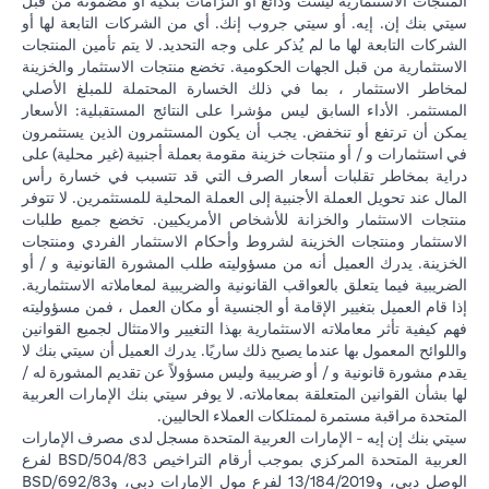
المنتجات الاستثمارية ليست ودائع أو التزامات بنكية أو مضمونة من قبل
سيتي بنك إن. إيه. أو سيتي جروب إنك. أي من الشركات التابعة لها أو
الشركات التابعة لها ما لم يُذكر على وجه التحديد. لا يتم تأمين المنتجات
الاستثمارية من قبل الجهات الحكومية. تخضع منتجات الاستثمار والخزينة
لمخاطر الاستثمار ، بما في ذلك الخسارة المحتملة للمبلغ الأصلي
المستثمر. الأداء السابق ليس مؤشرا على النتائج المستقبلية: الأسعار
يمكن أن ترتفع أو تنخفض. يجب أن يكون المستثمرون الذين يستثمرون
في استثمارات و / أو منتجات خزينة مقومة بعملة أجنبية (غير محلية) على
دراية بمخاطر تقلبات أسعار الصرف التي قد تتسبب في خسارة رأس
المال عند تحويل العملة الأجنبية إلى العملة المحلية للمستثمرين. لا تتوفر
منتجات الاستثمار والخزانة للأشخاص الأمريكيين. تخضع جميع طلبات
الاستثمار ومنتجات الخزينة لشروط وأحكام الاستثمار الفردي ومنتجات
الخزينة. يدرك العميل أنه من مسؤوليته طلب المشورة القانونية و / أو
الضريبية فيما يتعلق بالعواقب القانونية والضريبية لمعاملاته الاستثمارية.
إذا قام العميل بتغيير الإقامة أو الجنسية أو مكان العمل ، فمن مسؤوليته
فهم كيفية تأثر معاملاته الاستثمارية بهذا التغيير والامتثال لجميع القوانين
واللوائح المعمول بها عندما يصبح ذلك ساريًا. يدرك العميل أن سيتي بنك لا
يقدم مشورة قانونية و / أو ضريبية وليس مسؤولاً عن تقديم المشورة له /
لها بشأن القوانين المتعلقة بمعاملاته. لا يوفر سيتي بنك الإمارات العربية
المتحدة مراقبة مستمرة لممتلكات العملاء الحاليين.
سيتي بنك إن إيه - الإمارات العربية المتحدة مسجل لدى مصرف الإمارات
العربية المتحدة المركزي بموجب أرقام التراخيص BSD/504/83 لفرع
الوصل دبي، و13/184/2019 لفرع مول الإمارات دبي، وBSD/692/83