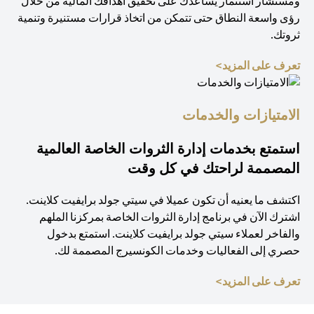
ومستشار استثمار يساعدك على تحقيق أهدافك المالية من خلال
رؤى واسعة النطاق حتى تتمكن من اتخاذ قرارات مستنيرة وتنمية
ثروتك.
(opens in a new tab)
تعرف على المزيد>
الامتيازات والخدمات
استمتع بخدمات إدارة الثروات الخاصة العالمية
المصممة لراحتك في كل وقت
اكتشف ما يعنيه أن تكون عميلا في سيتي جولد برايفيت كلاينت.
اشترك الآن في برنامج إدارة الثروات الخاصة بمركزنا الملهم
والفاخر لعملاء سيتي جولد برايفيت كلاينت. استمتع بدخول
حصري إلى الفعاليات وخدمات الكونسيرج المصممة لك.
(opens in a new tab)
تعرف على المزيد>