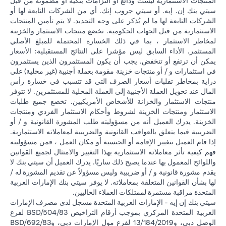
المنتجات الاستثمارية ليست ودائع أو التزامات بنكية أو مضمونة من قبل
سيتي بنك إن. إيه. أو سيتي جروب إنك. أي من الشركات التابعة لها أو
الشركات التابعة لها ما لم يُذكر على وجه التحديد. لا يتم تأمين المنتجات
الاستثمارية من قبل الجهات الحكومية. تخضع منتجات الاستثمار والخزينة
لمخاطر الاستثمار ، بما في ذلك الخسارة المحتملة للمبلغ الأصلي
المستثمر. الأداء السابق ليس مؤشرا على النتائج المستقبلية: الأسعار
يمكن أن ترتفع أو تنخفض. يجب أن يكون المستثمرون الذين يستثمرون
في استثمارات و / أو منتجات خزينة مقومة بعملة أجنبية (غير محلية) على
دراية بمخاطر تقلبات أسعار الصرف التي قد تتسبب في خسارة رأس
المال عند تحويل العملة الأجنبية إلى العملة المحلية للمستثمرين. لا تتوفر
منتجات الاستثمار والخزانة للأشخاص الأمريكيين. تخضع جميع طلبات
الاستثمار ومنتجات الخزينة لشروط وأحكام الاستثمار الفردي ومنتجات
الخزينة. يدرك العميل أنه من مسؤوليته طلب المشورة القانونية و / أو
الضريبية فيما يتعلق بالعواقب القانونية والضريبية لمعاملاته الاستثمارية.
إذا قام العميل بتغيير الإقامة أو الجنسية أو مكان العمل ، فمن مسؤوليته
فهم كيفية تأثر معاملاته الاستثمارية بهذا التغيير والامتثال لجميع القوانين
واللوائح المعمول بها عندما يصبح ذلك ساريًا. يدرك العميل أن سيتي بنك لا
يقدم مشورة قانونية و / أو ضريبية وليس مسؤولاً عن تقديم المشورة له /
لها بشأن القوانين المتعلقة بمعاملاته. لا يوفر سيتي بنك الإمارات العربية
المتحدة مراقبة مستمرة لممتلكات العملاء الحاليين.
سيتي بنك إن إيه - الإمارات العربية المتحدة مسجل لدى مصرف الإمارات
العربية المتحدة المركزي بموجب أرقام التراخيص BSD/504/83 لفرع
الوصل دبي، و13/184/2019 لفرع مول الإمارات دبي، وBSD/692/83