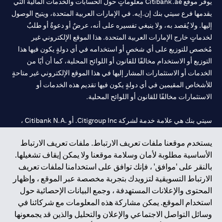
يوفر موقع Citibank.ae معلوماتٍ حول الحسابات والخدمات المالية التي
يقدمها فرع سيتي بنك إن.إيه. في الإمارات العربية المتحدة، ويتيح الوصول
إليها. ولا يُقصد به، ولا ينبغي تفسيره على أنه، عرضٌ أو دعوةٌ أو طلبٌ
لخدماتٍ خارج الإمارات العربية المتحدة. هذا الموقع الإلكتروني غير
مُخصص للتوزيع على أي شخصٍ أو استخدامه في أي دولةٍ يكون فيها هذا
التوزيع أو الاستخدام مخالفًا للقانون أو اللوائح المحلية، كما أن أيًا من
الخدمات أو الاستثمارات المشار إليها في هذا الموقع الإلكتروني غير متاحةٍ
للأشخاص المقيمين في أي دولةٍ يكون فيها تقديم هذه الخدمات أو
الاستثمارات مخالفًا للقانون أو اللوائح المحلية.
سيتي بنك هي علامة خدمة لشركة Citigroup Inc. أو .Citibank N.A ،
مستخدمة ومسجلة في جميع أنحاء العالم.
يستخدم موقعنا ملفات تعريف الارتباط. ملفات تعريف الارتباط
الأساسية مطلوبة لأمان وسلامة موقعنا ولا يمكن إيقاف تشغيلها.
سيتي بنك إن. إيه. الإمارات مسجل لدى مصرف الإمارات المركزي تحت
بالنقر على 'موافق' ، فإنك توافق على استخدامنا لملفات تعريف
أرقام التراخيص 202563 لفرع الوصل في دبي، 531989 لفرع مول
الارتباط التسويقية لتزويدك بتجربة مخصصة عبر الموقع ، وإظهار
الإمارات في دبي، و
CN-1002019
لفرع أبوظبي. هاتف: 4000 311 04.
المحتوى والإعلانات المستهدفة ، وجمع البيانات الإحصائية حول
فرع سيتي بنك إن إيه - الإمارات العربية المتحدة مرخص من مصرف
استخدام الموقع. يمكن مشاركة هذه المعلومات مع شركائنا في
الإمارات العربية المتحدة المركزي كفرع لبنك أجنبي.
وسائل التواصل الاجتماعي والإعلان والتحليل والذين قد يجمعونها
سيتي بنك إن إيه الإمارات العربية المتحدة مرخص من هيئة الأوراق المالية