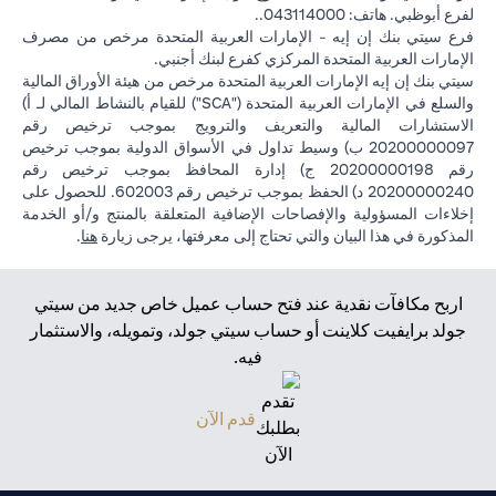
لفرع أبوظبي. هاتف: 043114000..
فرع سيتي بنك إن إيه - الإمارات العربية المتحدة مرخص من مصرف
الإمارات العربية المتحدة المركزي كفرع لبنك أجنبي.
سيتي بنك إن إيه الإمارات العربية المتحدة مرخص من هيئة الأوراق المالية
والسلع في الإمارات العربية المتحدة ("SCA") للقيام بالنشاط المالي لـ أ)
الاستشارات المالية والتعريف والترويج بموجب ترخيص رقم
20200000097 ب) وسيط تداول في الأسواق الدولية بموجب ترخيص
رقم 20200000198 ج) إدارة المحافظ بموجب ترخيص رقم
20200000240 د) الحفظ بموجب ترخيص رقم 602003. للحصول على
إخلاءات المسؤولية والإفصاحات الإضافية المتعلقة بالمنتج و/أو الخدمة
(opens in a new tab)
المذكورة في هذا البيان والتي تحتاج إلى معرفتها، يرجى زيارة
هنا
.
اربح مكافآت نقدية عند فتح حساب عميل خاص جديد من سيتي
جولد برايفيت كلاينت أو حساب سيتي جولد، وتمويله، والاستثمار
فيه.
(opens in a new tab)
قدم الآن