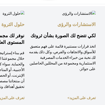
الاستشارات والرؤى
حلول الثروة
لكي تتضح لك الصورة بشأن ثروتك
نوفر لك مجم
المستوى العا
اتخذ قرارات مستنيرة قائمة على فهم متعمق
للأسواق والاتجاهات والفرص، وكل ذلك يقدمه
قم ببناء إستراتيج
لك نخبة من خبراء الخدمات المصرفية
خلال مجموعتنا ا
الاستثمارية ومجموعة من المحللين الحاصلين
والحماية. سواء 
على جوائز.
الأجنبية، أو المتا
الإنترنت، أو الح
أن منتجاتنا مص
تحقيق أهدافك وت
(opens in a new tab)
تعرف على المزيد>
تعرف على المزي