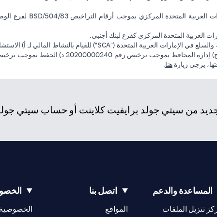
ت العربية المتحدة المركزي كفرع لبنك أجنبي.
(opens in a new tab)
فتها، يرجى زيارة
هنا
.
د من سيتي جولد برايفيت كلاينت أو حساب سيتي جولد، و
المساعدة والدعم
اتصل بنا
الخصوص
(opens in a new tab)
كز تنزيل الملفات
المواقع
الخصوصية