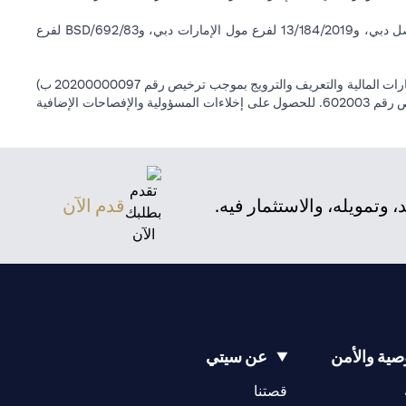
سيتي بنك إن إيه - الإمارات العربية المتحدة مسجل لدى مصرف الإمارات العربية المتحدة المركزي بموجب أرقام التراخيص BSD/504/83 لفرع الوصل دبي، و13/184/2019 لفرع مول الإمارات دبي، وBSD/692/83 لفرع
سيتي بنك إن إيه الإمارات العربية المتحدة مرخص من هيئة الأوراق المالية والسلع في الإمارات العربية المتحدة ("SCA") للقيام بالنشاط المالي لـ أ) الاستشارات المالية والتعريف والترويج بموجب ترخيص رقم 20200000097 ب)
وسيط تداول في الأسواق الدولية بموجب ترخيص رقم 20200000198 ج) إدارة المحافظ بموجب ترخيص رقم 20200000240 د) الحفظ بموجب ترخيص رقم 602003. للحصول على إخلاءات المسؤولية والإفصاحات الإضافية
(opens in a new tab)
تمويله، والاستثمار فيه.
قدم الآن
ية والأمن
عن سيتي
(opens in a new tab)
(opens in a new tab)
قصتنا