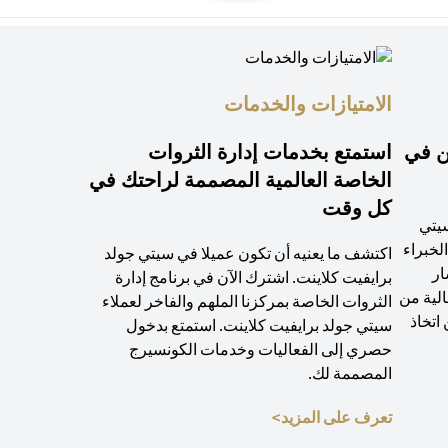
الامتيازات والخدمات
ن في
استمتع بخدمات إدارة الثروات
الخاصة العالمية المصممة لراحتك في
كل وقت
سيتي
لخبراء
اكتشف ما يعنيه أن تكون عميلا في سيتي جولد
ار
برايفيت كلاينت. اشترك الآن في برنامج إدارة
لية من
الثروات الخاصة بمركزنا الملهم والفاخر لعملاء
اتخاذ
سيتي جولد برايفيت كلاينت. استمتع بدخول
حصري إلى الفعاليات وخدمات الكونسيرج
المصممة لك.
(opens in a new tab)
تعرف على المزيد>