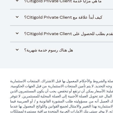
ما هي مزايا خدمة Citigold Private Client؟
كيف أبدأ علاقة مع Citigold Private Client؟
 للحصول على Citigold Private Client؟
هل هناك رسوم خدمة شهرية؟
ة والشروط والأحكام المعمول بها قبل الاشتراك. المنتجات الاستثمارية
وجه التحديد. لا يتم تأمين المنتجات الاستثمارية من قبل الجهات الحكومية.
قبلية: الأسعار يمكن أن ترتفع أو تنخفض. يجب أن يكون المستثمرون الذين
 عند تحويل العملة الأجنبية إلى العملة المحلية للمستثمرين. لا تتوفر
 العميل أنه من مسؤوليته طلب المشورة القانونية و / أو الضريبية فيما
ستثمارية بهذا التغيير والامتثال لجميع القوانين واللوائح المعمول بها عندما
اته. لا يوفر سيتي بنك الإمارات العربية المتحدة مراقبة مستمرة لممتلكات