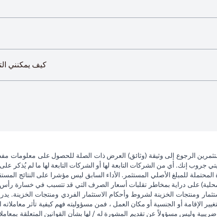
كيف يمكنني التقدم بطلب
تثمرين الرجوع إلى وثيقة (وثائق) العرض ذات الصلة للحصول على معلومات مفصل
 جروب إنك. أي من الشركات التابعة لها أو الشركات التابعة لها ما لم يُذكر على 
 المحتملة للمبلغ الأصلي المستثمر. الأداء السابق ليس مؤشرا على النتائج المست
حلية) على دراية بمخاطر تقلبات أسعار الصرف التي قد تتسبب في خسارة رأس المال
ثمار ومنتجات الخزينة لشروط وأحكام الاستثمار الفردي ومنتجات الخزينة. يدرك
تغيير الإقامة أو الجنسية أو مكان العمل ، فمن مسؤوليته فهم كيفية تأثر معاملاته الا
ضريبية وليس مسؤولاً عن تقديم المشورة له / لها بشأن القوانين المتعلقة بمعامل