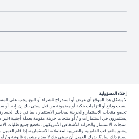
إخلاء المسؤولية
لا يشكل هذا الموقع أي عرض أو استدراج للشراء أو البيع. يجب على المس
ليست ودائع أو التزامات بنكية أو مضمونة من قبل سيتي بنك إن. إيه. أو سيتي
تخضع منتجات الاستثمار والخزينة لمخاطر الاستثمار ، بما في ذلك الخسارة
يستثمرون في استثمارات و / أو منتجات خزينة مقومة بعملة أجنبية (غير م
منتجات الاستثمار والخزانة للأشخاص الأمريكيين. تخضع جميع طلبات الاست
يتعلق بالعواقب القانونية والضريبية لمعاملاته الاستثمارية. إذا قام العميل ب
يصبح ذلك ساريًا. يدرك العميل أن سيتي بنك لا يقدم مشورة قانونية و / أو 