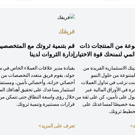
فريقك
وعة من المنتجات ذات
قم بتنمية ثروتك مع المتخصصي
لمي لنمنحك قوة الاختيار
إدارة الثروات لدينا
يتك الاستثمارية الفريدة من
بقيادة مدير علاقات العملاء الخاص في 
لمتنوعة من حلول النمو
جولد، يقوم فريق متعدد التخصصات من ا
كنت ترغب في تداول العملات
أخصائي خزانة، وأخصائي تأمين، ومستش
جرة في الأوراق المالية عبر
استثمار يساعدك على تحقيق أهدافك الما
صول على تأمين، كن على ثقة من
خلال رؤى واسعة النطاق حتى تتمكن من 
صمة خصيصًا لمساعدتك على
قرارات مستنيرة وتنمية ثروتك.
خطيط ثروتك.
(opens in a new tab)
(opens in a new tab)
د>
تعرف على المزيد>