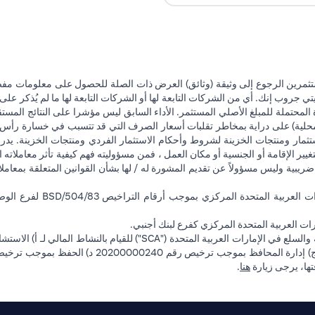
تثمرين الرجوع إلى وثيقة (وثائق) العرض ذات الصلة للحصول على معلومات مفصل
 جروب إنك. أي من الشركات التابعة لها أو الشركات التابعة لها ما لم يُذكر على 
 المحتملة للمبلغ الأصلي المستثمر. الأداء السابق ليس مؤشرا على النتائج المست
حلية) على دراية بمخاطر تقلبات أسعار الصرف التي قد تتسبب في خسارة رأس المال
ثمار ومنتجات الخزينة لشروط وأحكام الاستثمار الفردي ومنتجات الخزينة. يدرك
تغيير الإقامة أو الجنسية أو مكان العمل ، فمن مسؤوليته فهم كيفية تأثر معاملاته الا
ضريبية وليس مسؤولاً عن تقديم المشورة له / لها بشأن القوانين المتعلقة بمعامل
ت العربية المتحدة المركزي كفرع لبنك أجنبي.
(opens in a new tab)
فتها، يرجى زيارة
هنا
.