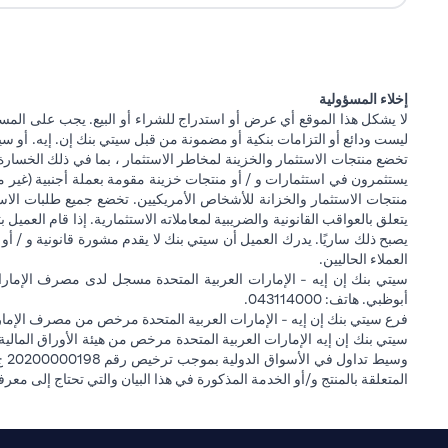
إخلاء المسؤولية
لا يشكل هذا الموقع أي عرض أو استدراج للشراء أو البيع. يجب على المس
ليست ودائع أو التزامات بنكية أو مضمونة من قبل سيتي بنك إن. إيه. أو سيتي
تخضع منتجات الاستثمار والخزينة لمخاطر الاستثمار ، بما في ذلك الخسارة
يستثمرون في استثمارات و / أو منتجات خزينة مقومة بعملة أجنبية (غير م
منتجات الاستثمار والخزانة للأشخاص الأمريكيين. تخضع جميع طلبات الاست
يتعلق بالعواقب القانونية والضريبية لمعاملاته الاستثمارية. إذا قام العميل ب
يصبح ذلك ساريًا. يدرك العميل أن سيتي بنك لا يقدم مشورة قانونية و / أو 
العملاء الحاليين.
أبوظبي. هاتف: 043114000.
فرع سيتي بنك إن إيه - الإمارات العربية المتحدة مرخص من مصرف الإمارا
المتعلقة بالمنتج و/أو الخدمة المذكورة في هذا البيان والتي تحتاج إلى معر