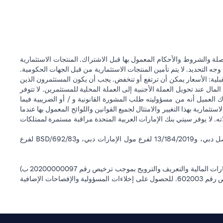
ة والشروط والأحكام المعمول بها قبل الاشتراك. المنتجات الاستثمارية
وجه التحديد. لا يتم تأمين المنتجات الاستثمارية من قبل الجهات الحكومية.
قبلية: الأسعار يمكن أن ترتفع أو تنخفض. يجب أن يكون المستثمرون الذين
 عند تحويل العملة الأجنبية إلى العملة المحلية للمستثمرين. لا تتوفر
 العميل أنه من مسؤوليته طلب المشورة القانونية و / أو الضريبية فيما
ستثمارية بهذا التغيير والامتثال لجميع القوانين واللوائح المعمول بها عندما
اته. لا يوفر سيتي بنك الإمارات العربية المتحدة مراقبة مستمرة لممتلكات
سيتي بنك إن إيه - الإمارات العربية المتحدة مسجل لدى مصرف الإمارات العربية المتحدة المركزي بموجب أرقام التراخيص BSD/504/83 لفرع الوصل دبي، و13/184/2019 لفرع مول الإمارات دبي، وBSD/692/83 لفرع
سيتي بنك إن إيه الإمارات العربية المتحدة مرخص من هيئة الأوراق المالية والسلع في الإمارات العربية المتحدة ("SCA") للقيام بالنشاط المالي لـ أ) الاستشارات المالية والتعريف والترويج بموجب ترخيص رقم 20200000097 ب)
وسيط تداول في الأسواق الدولية بموجب ترخيص رقم 20200000198 ج) إدارة المحافظ بموجب ترخيص رقم 20200000240 د) الحفظ بموجب ترخيص رقم 602003. للحصول على إخلاءات المسؤولية والإفصاحات الإضافية