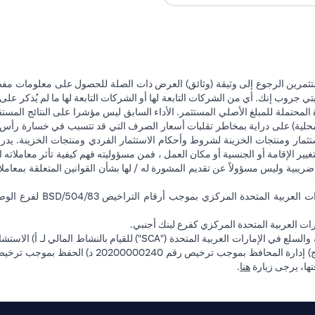
تثمرين الرجوع إلى وثيقة (وثائق) العرض ذات الصلة للحصول على معلومات مفصل
 جروب إنك. أي من الشركات التابعة لها أو الشركات التابعة لها ما لم يُذكر على 
 المحتملة للمبلغ الأصلي المستثمر. الأداء السابق ليس مؤشرا على النتائج المست
حلية) على دراية بمخاطر تقلبات أسعار الصرف التي قد تتسبب في خسارة رأس المال
ثمار ومنتجات الخزينة لشروط وأحكام الاستثمار الفردي ومنتجات الخزينة. يدرك
تغيير الإقامة أو الجنسية أو مكان العمل ، فمن مسؤوليته فهم كيفية تأثر معاملاته الا
ضريبية وليس مسؤولاً عن تقديم المشورة له / لها بشأن القوانين المتعلقة بمعامل
ت العربية المتحدة المركزي كفرع لبنك أجنبي.
(opens in a new tab)
فتها، يرجى زيارة
هنا
.