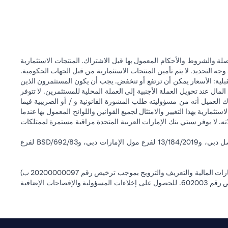
ة والشروط والأحكام المعمول بها قبل الاشتراك. المنتجات الاستثمارية
وجه التحديد. لا يتم تأمين المنتجات الاستثمارية من قبل الجهات الحكومية.
قبلية: الأسعار يمكن أن ترتفع أو تنخفض. يجب أن يكون المستثمرون الذين
 عند تحويل العملة الأجنبية إلى العملة المحلية للمستثمرين. لا تتوفر
 العميل أنه من مسؤوليته طلب المشورة القانونية و / أو الضريبية فيما
ستثمارية بهذا التغيير والامتثال لجميع القوانين واللوائح المعمول بها عندما
اته. لا يوفر سيتي بنك الإمارات العربية المتحدة مراقبة مستمرة لممتلكات
سيتي بنك إن إيه - الإمارات العربية المتحدة مسجل لدى مصرف الإمارات العربية المتحدة المركزي بموجب أرقام التراخيص BSD/504/83 لفرع الوصل دبي، و13/184/2019 لفرع مول الإمارات دبي، وBSD/692/83 لفرع
سيتي بنك إن إيه الإمارات العربية المتحدة مرخص من هيئة الأوراق المالية والسلع في الإمارات العربية المتحدة ("SCA") للقيام بالنشاط المالي لـ أ) الاستشارات المالية والتعريف والترويج بموجب ترخيص رقم 20200000097 ب)
وسيط تداول في الأسواق الدولية بموجب ترخيص رقم 20200000198 ج) إدارة المحافظ بموجب ترخيص رقم 20200000240 د) الحفظ بموجب ترخيص رقم 602003. للحصول على إخلاءات المسؤولية والإفصاحات الإضافية