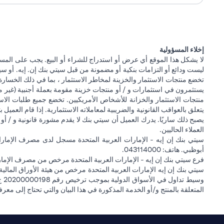
إخلاء المسؤولية
لا يشكل هذا الموقع أي عرض أو استدراج للشراء أو البيع. يجب على المس
ليست ودائع أو التزامات بنكية أو مضمونة من قبل سيتي بنك إن. إيه. أو سيتي
تخضع منتجات الاستثمار والخزينة لمخاطر الاستثمار ، بما في ذلك الخسارة
يستثمرون في استثمارات و / أو منتجات خزينة مقومة بعملة أجنبية (غير م
منتجات الاستثمار والخزانة للأشخاص الأمريكيين. تخضع جميع طلبات الاست
يتعلق بالعواقب القانونية والضريبية لمعاملاته الاستثمارية. إذا قام العميل ب
يصبح ذلك ساريًا. يدرك العميل أن سيتي بنك لا يقدم مشورة قانونية و / أو 
العملاء الحاليين.
أبوظبي. هاتف: 043114000.
فرع سيتي بنك إن إيه - الإمارات العربية المتحدة مرخص من مصرف الإمارا
المتعلقة بالمنتج و/أو الخدمة المذكورة في هذا البيان والتي تحتاج إلى معر