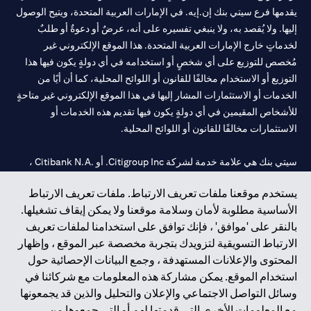
يقدمها فرع سيتي بنك إن.إيه. في الإمارات العربية المتحدة، ويتيح الوصول
إليها. ولا يُقصد به، ولا ينبغي تفسيره على أنه، عرضٌ أو دعوةٌ أو طلبٌ
لخدماتٍ خارج الإمارات العربية المتحدة. هذا الموقع الإلكتروني غير
مُخصص للتوزيع على أي شخصٍ أو استخدامه في أي دولةٍ يكون فيها هذا
التوزيع أو الاستخدام مخالفًا للقانون أو اللوائح المحلية، كما أن أيًا من
الخدمات أو الاستثمارات المشار إليها في هذا الموقع الإلكتروني غير متاحةٍ
للأشخاص المقيمين في أي دولةٍ يكون فيها تقديم هذه الخدمات أو
الاستثمارات مخالفًا للقانون أو اللوائح المحلية.
سيتي بنك هي علامة خدمة لشركة Citigroup Inc. أو .Citibank N.A ،
مستخدمة ومسجلة في جميع أنحاء العالم.
يستخدم موقعنا ملفات تعريف الارتباط. ملفات تعريف الارتباط
الأساسية مطلوبة لأمان وسلامة موقعنا ولا يمكن إيقاف تشغيلها.
سيتي بنك إن. إيه. الإمارات مسجل لدى مصرف الإمارات المركزي تحت
بالنقر على 'موافق' ، فإنك توافق على استخدامنا لملفات تعريف
أرقام التراخيص 202563 لفرع الوصل في دبي، 531989 لفرع مول
الارتباط التسويقية لتزويدك بتجربة مخصصة عبر الموقع ، وإظهار
الإمارات في دبي، و CN-1002019 لفرع أبوظبي. هاتف: 4000 311 04.
المحتوى والإعلانات المستهدفة ، وجمع البيانات الإحصائية حول
فرع سيتي بنك إن إيه - الإمارات العربية المتحدة مرخص من مصرف
استخدام الموقع. يمكن مشاركة هذه المعلومات مع شركائنا في
الإمارات العربية المتحدة المركزي كفرع لبنك أجنبي.
وسائل التواصل الاجتماعي والإعلان والتحليل والذين قد يجمعونها
سيتي بنك إن إيه الإمارات العربية المتحدة مرخص من هيئة الأوراق المالية
مع المعلومات الأخرى التي قدمتها لهم أو التي جمعوها من