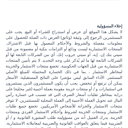
إخلاء المسؤولية
لا يشكل هذا الموقع أي عرض أو استدراج للشراء أو البيع. يجب على
المستثمرين الرجوع إلى وثيقة (وثائق) العرض ذات الصلة للحصول على
معلومات مفصلة والشروط والأحكام المعمول بها قبل الاشتراك.
المنتجات الاستثمارية ليست ودائع أو التزامات بنكية أو مضمونة من قبل
سيتي بنك إن. إيه. أو سيتي جروب إنك. أي من الشركات التابعة لها أو
الشركات التابعة لها ما لم يُذكر على وجه التحديد. لا يتم تأمين المنتجات
الاستثمارية من قبل الجهات الحكومية. تخضع منتجات الاستثمار والخزينة
لمخاطر الاستثمار ، بما في ذلك الخسارة المحتملة للمبلغ الأصلي
المستثمر. الأداء السابق ليس مؤشرا على النتائج المستقبلية: الأسعار
يمكن أن ترتفع أو تنخفض. يجب أن يكون المستثمرون الذين يستثمرون
في استثمارات و / أو منتجات خزينة مقومة بعملة أجنبية (غير محلية) على
دراية بمخاطر تقلبات أسعار الصرف التي قد تتسبب في خسارة رأس
المال عند تحويل العملة الأجنبية إلى العملة المحلية للمستثمرين. لا تتوفر
منتجات الاستثمار والخزانة للأشخاص الأمريكيين. تخضع جميع طلبات
الاستثمار ومنتجات الخزينة لشروط وأحكام الاستثمار الفردي ومنتجات
الخزينة. يدرك العميل أنه من مسؤوليته طلب المشورة القانونية و / أو
الضريبية فيما يتعلق بالعواقب القانونية والضريبية لمعاملاته الاستثمارية.