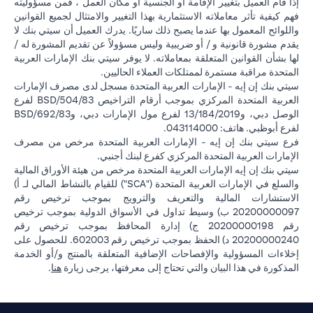
إذا قام العميل بتغيير الإقامة أو الجنسية أو مكان العمل ، فمن مسؤوليته
فهم كيفية تأثر معاملاته الاستثمارية بهذا التغيير والامتثال لجميع القوانين
واللوائح المعمول بها عندما يصبح ذلك ساريًا. يدرك العميل أن سيتي بنك لا
يقدم مشورة قانونية و / أو ضريبية وليس مسؤولاً عن تقديم المشورة له /
لها بشأن القوانين المتعلقة بمعاملاته. لا يوفر سيتي بنك الإمارات العربية
المتحدة مراقبة مستمرة لممتلكات العملاء الحاليين.
سيتي بنك إن إيه - الإمارات العربية المتحدة مسجل لدى مصرف الإمارات
العربية المتحدة المركزي بموجب أرقام التراخيص BSD/504/83 لفرع
الوصل دبي، و13/184/2019 لفرع مول الإمارات دبي، وBSD/692/83
لفرع أبوظبي. هاتف: 043114000.
فرع سيتي بنك إن إيه - الإمارات العربية المتحدة مرخص من مصرف
الإمارات العربية المتحدة المركزي كفرع لبنك أجنبي.
سيتي بنك إن إيه الإمارات العربية المتحدة مرخص من هيئة الأوراق المالية
والسلع في الإمارات العربية المتحدة ("SCA") للقيام بالنشاط المالي لـ أ)
الاستشارات المالية والتعريف والترويج بموجب ترخيص رقم
20200000097 ب) وسيط تداول في الأسواق الدولية بموجب ترخيص
رقم 20200000198 ج) إدارة المحافظ بموجب ترخيص رقم
20200000240 د) الحفظ بموجب ترخيص رقم 602003. للحصول على
إخلاءات المسؤولية والإفصاحات الإضافية المتعلقة بالمنتج و/أو الخدمة
in a new tab
المذكورة في هذا البيان والتي تحتاج إلى معرفتها، يرجى زيارة
هنا
.