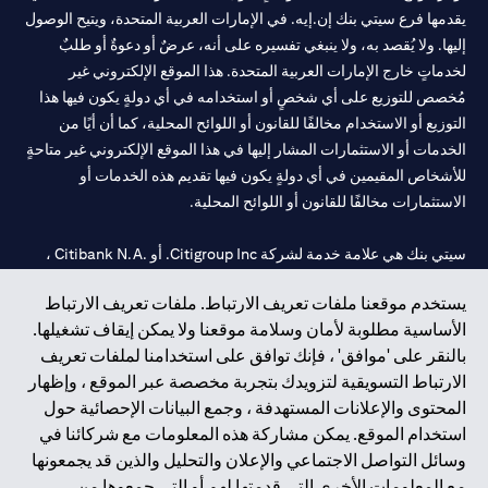
يقدمها فرع سيتي بنك إن.إيه. في الإمارات العربية المتحدة، ويتيح الوصول
إليها. ولا يُقصد به، ولا ينبغي تفسيره على أنه، عرضٌ أو دعوةٌ أو طلبٌ
لخدماتٍ خارج الإمارات العربية المتحدة. هذا الموقع الإلكتروني غير
مُخصص للتوزيع على أي شخصٍ أو استخدامه في أي دولةٍ يكون فيها هذا
التوزيع أو الاستخدام مخالفًا للقانون أو اللوائح المحلية، كما أن أيًا من
الخدمات أو الاستثمارات المشار إليها في هذا الموقع الإلكتروني غير متاحةٍ
للأشخاص المقيمين في أي دولةٍ يكون فيها تقديم هذه الخدمات أو
الاستثمارات مخالفًا للقانون أو اللوائح المحلية.
سيتي بنك هي علامة خدمة لشركة Citigroup Inc. أو .Citibank N.A ،
مستخدمة ومسجلة في جميع أنحاء العالم.
يستخدم موقعنا ملفات تعريف الارتباط. ملفات تعريف الارتباط
الأساسية مطلوبة لأمان وسلامة موقعنا ولا يمكن إيقاف تشغيلها.
سيتي بنك إن. إيه. الإمارات مسجل لدى مصرف الإمارات المركزي تحت
بالنقر على 'موافق' ، فإنك توافق على استخدامنا لملفات تعريف
أرقام التراخيص 202563 لفرع الوصل في دبي، 531989 لفرع مول
الارتباط التسويقية لتزويدك بتجربة مخصصة عبر الموقع ، وإظهار
الإمارات في دبي، و CN-1002019 لفرع أبوظبي. هاتف: 4000 311 04.
المحتوى والإعلانات المستهدفة ، وجمع البيانات الإحصائية حول
فرع سيتي بنك إن إيه - الإمارات العربية المتحدة مرخص من مصرف
استخدام الموقع. يمكن مشاركة هذه المعلومات مع شركائنا في
الإمارات العربية المتحدة المركزي كفرع لبنك أجنبي.
وسائل التواصل الاجتماعي والإعلان والتحليل والذين قد يجمعونها
سيتي بنك إن إيه الإمارات العربية المتحدة مرخص من هيئة الأوراق المالية
مع المعلومات الأخرى التي قدمتها لهم أو التي جمعوها من