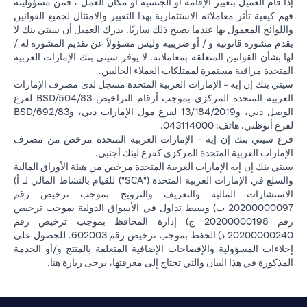
إذا قام العميل بتغيير الإقامة أو الجنسية أو مكان العمل ، فمن مسؤوليته
فهم كيفية تأثر معاملاته الاستثمارية بهذا التغيير والامتثال لجميع القوانين
واللوائح المعمول بها عندما يصبح ذلك ساريًا. يدرك العميل أن سيتي بنك لا
يقدم مشورة قانونية و / أو ضريبية وليس مسؤولاً عن تقديم المشورة له /
لها بشأن القوانين المتعلقة بمعاملاته. لا يوفر سيتي بنك الإمارات العربية
المتحدة مراقبة مستمرة لممتلكات العملاء الحاليين.
سيتي بنك إن إيه - الإمارات العربية المتحدة مسجل لدى مصرف الإمارات
العربية المتحدة المركزي بموجب أرقام التراخيص BSD/504/83 لفرع
الوصل دبي، و13/184/2019 لفرع مول الإمارات دبي، وBSD/692/83
لفرع أبوظبي. هاتف: 043114000.
فرع سيتي بنك إن إيه - الإمارات العربية المتحدة مرخص من مصرف
الإمارات العربية المتحدة المركزي كفرع لبنك أجنبي.
سيتي بنك إن إيه الإمارات العربية المتحدة مرخص من هيئة الأوراق المالية
والسلع في الإمارات العربية المتحدة ("SCA") للقيام بالنشاط المالي لـ أ)
الاستشارات المالية والتعريف والترويج بموجب ترخيص رقم
20200000097 ب) وسيط تداول في الأسواق الدولية بموجب ترخيص
رقم 20200000198 ج) إدارة المحافظ بموجب ترخيص رقم
20200000240 د) الحفظ بموجب ترخيص رقم 602003. للحصول على
إخلاءات المسؤولية والإفصاحات الإضافية المتعلقة بالمنتج و/أو الخدمة
in a new tab
المذكورة في هذا البيان والتي تحتاج إلى معرفتها، يرجى زيارة
هنا
.