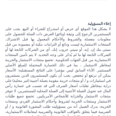
إخلاء المسؤولية
لا يشكل هذا الموقع أي عرض أو استدراج للشراء أو البيع. يجب على
المستثمرين الرجوع إلى وثيقة (وثائق) العرض ذات الصلة للحصول على
معلومات مفصلة والشروط والأحكام المعمول بها قبل الاشتراك.
المنتجات الاستثمارية ليست ودائع أو التزامات بنكية أو مضمونة من قبل
سيتي بنك إن. إيه. أو سيتي جروب إنك. أي من الشركات التابعة لها أو
الشركات التابعة لها ما لم يُذكر على وجه التحديد. لا يتم تأمين المنتجات
الاستثمارية من قبل الجهات الحكومية. تخضع منتجات الاستثمار والخزينة
لمخاطر الاستثمار ، بما في ذلك الخسارة المحتملة للمبلغ الأصلي
المستثمر. الأداء السابق ليس مؤشرا على النتائج المستقبلية: الأسعار
يمكن أن ترتفع أو تنخفض. يجب أن يكون المستثمرون الذين يستثمرون
في استثمارات و / أو منتجات خزينة مقومة بعملة أجنبية (غير محلية) على
دراية بمخاطر تقلبات أسعار الصرف التي قد تتسبب في خسارة رأس
المال عند تحويل العملة الأجنبية إلى العملة المحلية للمستثمرين. لا تتوفر
منتجات الاستثمار والخزانة للأشخاص الأمريكيين. تخضع جميع طلبات
الاستثمار ومنتجات الخزينة لشروط وأحكام الاستثمار الفردي ومنتجات
الخزينة. يدرك العميل أنه من مسؤوليته طلب المشورة القانونية و / أو
الضريبية فيما يتعلق بالعواقب القانونية والضريبية لمعاملاته الاستثمارية.