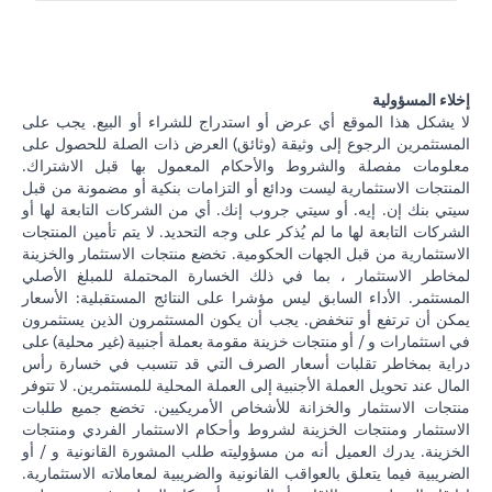
إخلاء المسؤولية
لا يشكل هذا الموقع أي عرض أو استدراج للشراء أو البيع. يجب على
المستثمرين الرجوع إلى وثيقة (وثائق) العرض ذات الصلة للحصول على
معلومات مفصلة والشروط والأحكام المعمول بها قبل الاشتراك.
المنتجات الاستثمارية ليست ودائع أو التزامات بنكية أو مضمونة من قبل
سيتي بنك إن. إيه. أو سيتي جروب إنك. أي من الشركات التابعة لها أو
الشركات التابعة لها ما لم يُذكر على وجه التحديد. لا يتم تأمين المنتجات
الاستثمارية من قبل الجهات الحكومية. تخضع منتجات الاستثمار والخزينة
لمخاطر الاستثمار ، بما في ذلك الخسارة المحتملة للمبلغ الأصلي
المستثمر. الأداء السابق ليس مؤشرا على النتائج المستقبلية: الأسعار
يمكن أن ترتفع أو تنخفض. يجب أن يكون المستثمرون الذين يستثمرون
في استثمارات و / أو منتجات خزينة مقومة بعملة أجنبية (غير محلية) على
دراية بمخاطر تقلبات أسعار الصرف التي قد تتسبب في خسارة رأس
المال عند تحويل العملة الأجنبية إلى العملة المحلية للمستثمرين. لا تتوفر
منتجات الاستثمار والخزانة للأشخاص الأمريكيين. تخضع جميع طلبات
الاستثمار ومنتجات الخزينة لشروط وأحكام الاستثمار الفردي ومنتجات
الخزينة. يدرك العميل أنه من مسؤوليته طلب المشورة القانونية و / أو
الضريبية فيما يتعلق بالعواقب القانونية والضريبية لمعاملاته الاستثمارية.