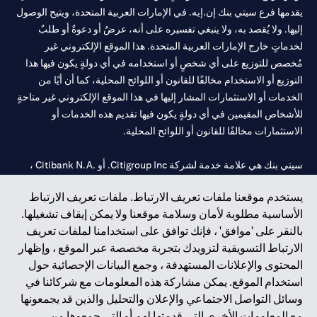
يقدمها فرع سيتي بنك إن.إيه. في الإمارات العربية المتحدة، ويتيح الوصول
إليها. ولا يُقصد به، ولا ينبغي تفسيره على أنه، عرضٌ أو دعوةٌ أو طلبٌ
لخدماتٍ خارج الإمارات العربية المتحدة. هذا الموقع الإلكتروني غير
مُخصص للتوزيع على أي شخصٍ أو استخدامه في أي دولةٍ يكون فيها هذا
التوزيع أو الاستخدام مخالفًا للقانون أو اللوائح المحلية، كما أن أيًا من
الخدمات أو الاستثمارات المشار إليها في هذا الموقع الإلكتروني غير متاحةٍ
للأشخاص المقيمين في أي دولةٍ يكون فيها تقديم هذه الخدمات أو
الاستثمارات مخالفًا للقانون أو اللوائح المحلية.
سيتي بنك هي علامة خدمة لشركة Citigroup Inc. أو .Citibank N.A ،
مستخدمة ومسجلة في جميع أنحاء العالم.
يستخدم موقعنا ملفات تعريف الارتباط. ملفات تعريف الارتباط
الأساسية مطلوبة لأمان وسلامة موقعنا ولا يمكن إيقاف تشغيلها.
سيتي بنك إن. إيه. الإمارات مسجل لدى مصرف الإمارات المركزي تحت
بالنقر على 'موافق' ، فإنك توافق على استخدامنا لملفات تعريف
أرقام التراخيص 202563 لفرع الوصل في دبي، 531989 لفرع مول
الارتباط التسويقية لتزويدك بتجربة مخصصة عبر الموقع ، وإظهار
الإمارات في دبي، و
CN-1002019
لفرع أبوظبي. هاتف: 4000 311 04.
المحتوى والإعلانات المستهدفة ، وجمع البيانات الإحصائية حول
فرع سيتي بنك إن إيه - الإمارات العربية المتحدة مرخص من مصرف
استخدام الموقع. يمكن مشاركة هذه المعلومات مع شركائنا في
الإمارات العربية المتحدة المركزي كفرع لبنك أجنبي.
وسائل التواصل الاجتماعي والإعلان والتحليل والذين قد يجمعونها
سيتي بنك إن إيه الإمارات العربية المتحدة مرخص من هيئة الأوراق المالية
مع المعلومات الأخرى التي قدمتها لهم أو التي جمعوها من