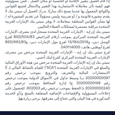
إذا قام العميل بتغيير الإقامة أو الجنسية أو مكان العمل ، فمن مسؤوليته
فهم كيفية تأثر معاملاته الاستثمارية بهذا التغيير والامتثال لجميع القوانين
واللوائح المعمول بها عندما يصبح ذلك ساريًا. يدرك العميل أن سيتي بنك لا
يقدم مشورة قانونية و / أو ضريبية وليس مسؤولاً عن تقديم المشورة له /
لها بشأن القوانين المتعلقة بمعاملاته. لا يوفر سيتي بنك الإمارات العربية
المتحدة مراقبة مستمرة لممتلكات العملاء الحاليين.
سيتي بنك إن إيه - الإمارات العربية المتحدة مسجل لدى مصرف الإمارات
العربية المتحدة المركزي بموجب أرقام التراخيص BSD/504/83 لفرع
الوصل دبي، و13/184/2019 لفرع مول الإمارات دبي، وBSD/692/83
لفرع أبوظبي. هاتف: 043114000.
فرع سيتي بنك إن إيه - الإمارات العربية المتحدة مرخص من مصرف
الإمارات العربية المتحدة المركزي كفرع لبنك أجنبي.
سيتي بنك إن إيه الإمارات العربية المتحدة مرخص من هيئة الأوراق المالية
والسلع في الإمارات العربية المتحدة ("SCA") للقيام بالنشاط المالي لـ أ)
الاستشارات المالية والتعريف والترويج بموجب ترخيص رقم
20200000097 ب) وسيط تداول في الأسواق الدولية بموجب ترخيص
رقم 20200000198 ج) إدارة المحافظ بموجب ترخيص رقم
20200000240 د) الحفظ بموجب ترخيص رقم 602003. للحصول على
إخلاءات المسؤولية والإفصاحات الإضافية المتعلقة بالمنتج و/أو الخدمة
(opens in a new tab)
المذكورة في هذا البيان والتي تحتاج إلى معرفتها، يرجى زيارة
هنا
.