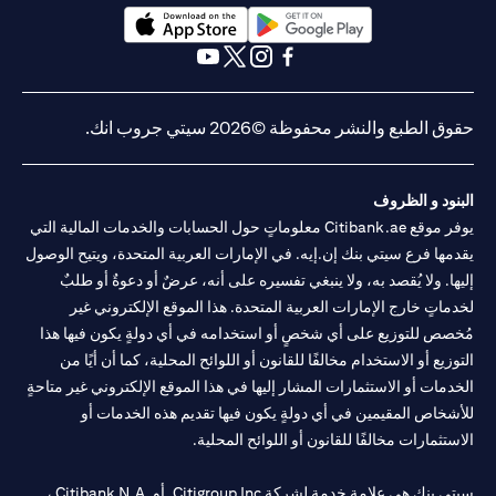
(opens in a new tab)
(opens in a new tab)
(opens in a new tab)
(opens in a new tab)
(opens in a new tab)
(opens in a new tab)
حقوق الطبع والنشر محفوظة ©2026 سيتي جروب انك.
البنود و الظروف
يوفر موقع Citibank.ae معلوماتٍ حول الحسابات والخدمات المالية التي
يقدمها فرع سيتي بنك إن.إيه. في الإمارات العربية المتحدة، ويتيح الوصول
إليها. ولا يُقصد به، ولا ينبغي تفسيره على أنه، عرضٌ أو دعوةٌ أو طلبٌ
لخدماتٍ خارج الإمارات العربية المتحدة. هذا الموقع الإلكتروني غير
مُخصص للتوزيع على أي شخصٍ أو استخدامه في أي دولةٍ يكون فيها هذا
التوزيع أو الاستخدام مخالفًا للقانون أو اللوائح المحلية، كما أن أيًا من
الخدمات أو الاستثمارات المشار إليها في هذا الموقع الإلكتروني غير متاحةٍ
للأشخاص المقيمين في أي دولةٍ يكون فيها تقديم هذه الخدمات أو
الاستثمارات مخالفًا للقانون أو اللوائح المحلية.
سيتي بنك هي علامة خدمة لشركة Citigroup Inc. أو .Citibank N.A ،