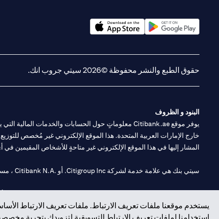
(opens in a new tab)
(opens in a new tab)
حقوق الطبع والنشر محفوظة ©2026 سيتي جروب انك.
البنود و الظروف
يوفر موقع Citibank.ae معلوماتٍ حول الحسابات والخدمات 
خارج الإمارات العربية المتحدة. هذا الموقع الإلكتروني غير مُخصص للتوزيع ع
المشار إليها في هذا الموقع الإلكتروني غير متاحةٍ للأشخاص المقيمين في أي د
سيتي بنك هي علامة خدمة لشركة Citigroup Inc. أو .Citibank N.A ، مستخدمة ومسجلة في جميع أنحاء العالم.
سيتي بنك إن. إيه. الإمارات مسجل لدى مصرف الإمارات المركزي تحت أرقام التراخيص 202563 لفرع الوصل في دبي، 531989 لفرع
يستخدم موقعنا ملفات تعريف الارتباط. ملفات تعريف الارتباط الأساسي
فرع سيتي بنك إن إيه - الإمارات العربية المتحدة مرخص من مصرف الإمارا
استخدامنا لملفات تعريف الارتباط التسويقية لتزويدك بتجربة مخصصة ع