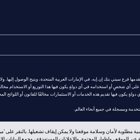
المالية التي يقدمها فرع سيتي بنك إن.إيه. في الإمارات العربية المتحدة، ويتيح الوصول إليه
لى أي شخصٍ أو استخدامه في أي دولةٍ يكون فيها هذا التوزيع أو الاستخدام مخالفًا ل
ولةٍ يكون فيها تقديم هذه الخدمات أو الاستثمارات مخالفًا للقانون أو اللوائح المح
 مول الإمارات في دبي، و
ة مطلوبة لأمان وسلامة موقعنا ولا يمكن إيقاف تشغيلها. بالنقر على 'مو
ت العربية المتحدة المركزي كفرع لبنك أجنبي.
بر الموقع ، وإظهار المحتوى والإعلانات المستهدفة ، وجمع البيانات ال