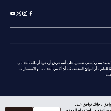
(opens in a new tab)
(opens in a new tab)
(opens in a new tab)
(opens in a new tab)
ا. ولا يُقصد به، ولا ينبغي تفسيره على أنه، عرضٌ أو دعوةٌ أو طلبٌ لخدماتٍ
لقانون أو اللوائح المحلية، كما أن أيًا من الخدمات أو الاستثمارات
لية.
CN-1002019
لفرع أبوظبي. هاتف: 4000 311 04.
افق' ، فإنك توافق على
إحصائية حول استخدام الموقع.
سيتي بنك إن إيه الإمارات العربية المتحدة مرخص من هيئة الأوراق المالية والسلع في الإمارات العربية المتحدة ("SCA") للقيام بالنشاط المالي لـ أ) الاستشارات المالية والتعريف والترويج بموجب ترخيص رقم 20200000097 ب)