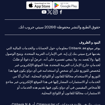
opens in a new tab
opens in a new tab
opens in a new tab
opens in a new tab
opens in a new tab
opens in a new tab
حقوق الطبع والنشر محفوظة ©2026 سيتي جروب انك.
البنود و الظروف
يوفر موقع Citibank.ae معلوماتٍ حول الحسابات والخدمات المالية التي
يقدمها فرع سيتي بنك إن.إيه. في الإمارات العربية المتحدة، ويتيح الوصول
إليها. ولا يُقصد به، ولا ينبغي تفسيره على أنه، عرضٌ أو دعوةٌ أو طلبٌ
لخدماتٍ خارج الإمارات العربية المتحدة. هذا الموقع الإلكتروني غير
مُخصص للتوزيع على أي شخصٍ أو استخدامه في أي دولةٍ يكون فيها هذا
التوزيع أو الاستخدام مخالفًا للقانون أو اللوائح المحلية، كما أن أيًا من
الخدمات أو الاستثمارات المشار إليها في هذا الموقع الإلكتروني غير متاحةٍ
للأشخاص المقيمين في أي دولةٍ يكون فيها تقديم هذه الخدمات أو
الاستثمارات مخالفًا للقانون أو اللوائح المحلية.
سيتي بنك هي علامة خدمة لشركة Citigroup Inc. أو .Citibank N.A ،