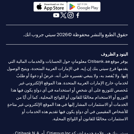
(opens in a new tab)
(opens in a new tab)
(opens in a new tab)
(opens in a new tab)
(opens in a new tab)
(opens in a new tab)
حقوق الطبع والنشر محفوظة ©2026 سيتي جروب انك.
البنود و الظروف
يوفر موقع Citibank.ae معلوماتٍ حول الحسابات والخدمات المالية التي
يقدمها فرع سيتي بنك إن.إيه. في الإمارات العربية المتحدة، ويتيح الوصول
إليها. ولا يُقصد به، ولا ينبغي تفسيره على أنه، عرضٌ أو دعوةٌ أو طلبٌ
لخدماتٍ خارج الإمارات العربية المتحدة. هذا الموقع الإلكتروني غير
مُخصص للتوزيع على أي شخصٍ أو استخدامه في أي دولةٍ يكون فيها هذا
التوزيع أو الاستخدام مخالفًا للقانون أو اللوائح المحلية، كما أن أيًا من
الخدمات أو الاستثمارات المشار إليها في هذا الموقع الإلكتروني غير متاحةٍ
للأشخاص المقيمين في أي دولةٍ يكون فيها تقديم هذه الخدمات أو
الاستثمارات مخالفًا للقانون أو اللوائح المحلية.
سيتي بنك هي علامة خدمة لشركة Citigroup Inc. أو .Citibank N.A ،