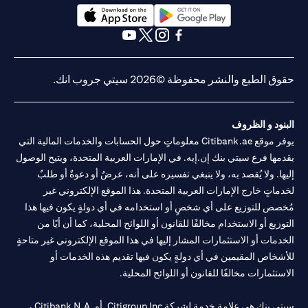
(opens in a new tab)
(opens in a new tab)
(opens in a new tab)
(opens in a new tab)
(opens in a new tab)
(opens in a new tab)
حقوق الطبع والنشر محفوظة ©2026 سيتي جروب انك.
البنود و الظروف
يوفر موقع Citibank.ae معلوماتٍ حول الحسابات والخدمات المالية التي
يقدمها فرع سيتي بنك إن.إيه. في الإمارات العربية المتحدة، ويتيح الوصول
إليها. ولا يُقصد به، ولا ينبغي تفسيره على أنه، عرضٌ أو دعوةٌ أو طلبٌ
لخدماتٍ خارج الإمارات العربية المتحدة. هذا الموقع الإلكتروني غير
مُخصص للتوزيع على أي شخصٍ أو استخدامه في أي دولةٍ يكون فيها هذا
التوزيع أو الاستخدام مخالفًا للقانون أو اللوائح المحلية، كما أن أيًا من
الخدمات أو الاستثمارات المشار إليها في هذا الموقع الإلكتروني غير متاحةٍ
للأشخاص المقيمين في أي دولةٍ يكون فيها تقديم هذه الخدمات أو
الاستثمارات مخالفًا للقانون أو اللوائح المحلية.
سيتي بنك هي علامة خدمة لشركة Citigroup Inc. أو .Citibank N.A ،