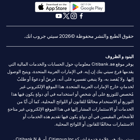
opens in a new tab
opens in a new tab
opens in a new tab
opens in a new tab
opens in a new tab
opens in a new tab
حقوق الطبع والنشر محفوظة ©2026 سيتي جروب انك.
البنود و الظروف
يوفر موقع Citibank.ae معلوماتٍ حول الحسابات والخدمات المالية التي
يقدمها فرع سيتي بنك إن.إيه. في الإمارات العربية المتحدة، ويتيح الوصول
إليها. ولا يُقصد به، ولا ينبغي تفسيره على أنه، عرضٌ أو دعوةٌ أو طلبٌ
لخدماتٍ خارج الإمارات العربية المتحدة. هذا الموقع الإلكتروني غير
مُخصص للتوزيع على أي شخصٍ أو استخدامه في أي دولةٍ يكون فيها هذا
التوزيع أو الاستخدام مخالفًا للقانون أو اللوائح المحلية، كما أن أيًا من
الخدمات أو الاستثمارات المشار إليها في هذا الموقع الإلكتروني غير متاحةٍ
للأشخاص المقيمين في أي دولةٍ يكون فيها تقديم هذه الخدمات أو
الاستثمارات مخالفًا للقانون أو اللوائح المحلية.
سيتي بنك هي علامة خدمة لشركة Citigroup Inc. أو .Citibank N.A ،