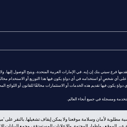
المالية التي يقدمها فرع سيتي بنك إن.إيه. في الإمارات العربية المتحدة، ويتيح الوصول إليه
لى أي شخصٍ أو استخدامه في أي دولةٍ يكون فيها هذا التوزيع أو الاستخدام مخالفًا ل
ولةٍ يكون فيها تقديم هذه الخدمات أو الاستثمارات مخالفًا للقانون أو اللوائح المح
فرع أبوظبي. هاتف: 4000 311 04.
ة مطلوبة لأمان وسلامة موقعنا ولا يمكن إيقاف تشغيلها. بالنقر على 'مو
ت العربية المتحدة المركزي كفرع لبنك أجنبي.
بر الموقع ، وإظهار المحتوى والإعلانات المستهدفة ، وجمع البيانات ال