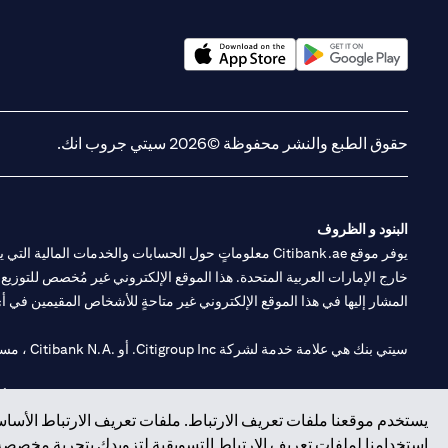
opens in a new tab
opens in a new tab
حقوق الطبع والنشر محفوظة ©2026 سيتي جروب انك.
البنود و الظروف
يوفر موقع Citibank.ae معلوماتٍ حول الحسابات والخدمات 
خارج الإمارات العربية المتحدة. هذا الموقع الإلكتروني غير مُخصص للتوزيع ع
المشار إليها في هذا الموقع الإلكتروني غير متاحةٍ للأشخاص المقيمين في أي د
سيتي بنك هي علامة خدمة لشركة Citigroup Inc. أو .Citibank N.A ، مستخدمة ومسجلة في جميع أنحاء العالم.
سيتي بنك إن. إيه. الإمارات مسجل لدى مصرف الإمارات المركزي تحت أرقام التراخيص 202563 لفرع الوصل في دبي، 531989 لفرع مول الإمارات في دبي، و CN-1002019 ل
يستخدم موقعنا ملفات تعريف الارتباط. ملفات تعريف الارتباط الأساسي
فرع سيتي بنك إن إيه - الإمارات العربية المتحدة مرخص من مصرف الإمارا
استخدامنا لملفات تعريف الارتباط التسويقية لتزويدك بتجربة مخصصة ع