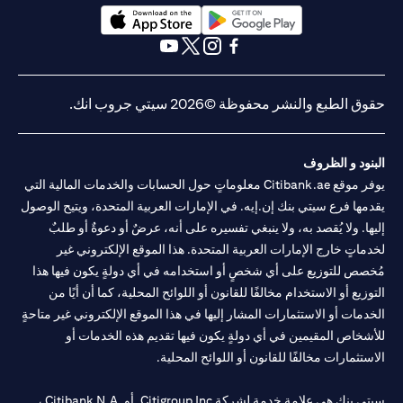
opens in a new tab
opens in a new tab
opens in a new tab
opens in a new tab
opens in a new tab
opens in a new tab
حقوق الطبع والنشر محفوظة ©2026 سيتي جروب انك.
البنود و الظروف
يوفر موقع Citibank.ae معلوماتٍ حول الحسابات والخدمات المالية التي
يقدمها فرع سيتي بنك إن.إيه. في الإمارات العربية المتحدة، ويتيح الوصول
إليها. ولا يُقصد به، ولا ينبغي تفسيره على أنه، عرضٌ أو دعوةٌ أو طلبٌ
لخدماتٍ خارج الإمارات العربية المتحدة. هذا الموقع الإلكتروني غير
مُخصص للتوزيع على أي شخصٍ أو استخدامه في أي دولةٍ يكون فيها هذا
التوزيع أو الاستخدام مخالفًا للقانون أو اللوائح المحلية، كما أن أيًا من
الخدمات أو الاستثمارات المشار إليها في هذا الموقع الإلكتروني غير متاحةٍ
للأشخاص المقيمين في أي دولةٍ يكون فيها تقديم هذه الخدمات أو
الاستثمارات مخالفًا للقانون أو اللوائح المحلية.
سيتي بنك هي علامة خدمة لشركة Citigroup Inc. أو .Citibank N.A ،