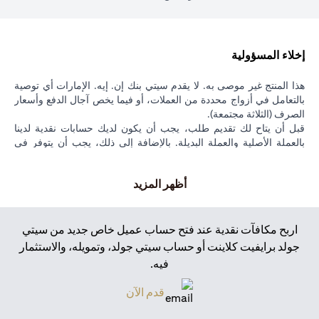
إخلاء المسؤولية
هذا المنتج غير موصى به. لا يقدم سيتي بنك إن. إيه. الإمارات أي توصية
بالتعامل في أزواج محددة من العملات، أو فيما يخص آجال الدفع وأسعار
الصرف (الثلاثة مجتمعة).
قبل أن يتاح لك تقديم طلب، يجب أن يكون لديك حسابات نقدية لدينا
بالعملة الأصلية والعملة البديلة. بالإضافة إلى ذلك، يجب أن يتوفر في
حسابك النقدي بالعملة الأصلية أموال كافية لتغطية مبلغ المعاملة. يُشترط
في جميع الطلبات ألا يقل مبلغ المعاملة عن 5,000 دولار أمريكي (أو ما
أظهر المزيد
يعادله بالعملة المحلية).
عندما تقدم طلبًا، سنقوم بتعليق مبلغ المعاملة بالعملة الأصلية لحين تنفيذ
الطلب أو إلغاؤه أو انتهاء صلاحيته. هذا يعني أن مبلغ المعاملة لن يكون
متاحًا لك خلال مدة الطلب. يتم تحصيل عمولة على جميع الطلبات لصالح
اربح مكافآت نقدية عند فتح حساب عميل خاص جديد من سيتي
سيتي، وسيقوم سيتي بالإفصاح عن هذه العمولة لك قبل تقديم الطلب.
جولد برايفيت كلاينت أو حساب سيتي جولد، وتمويله، والاستثمار
يمكنك تحديد أي سعر مراقبة لطلب ما، مع مراعاة الحد الأدنى من "هامش
فيه.
أمان " (بمعنى أن سعر المراقبة المحدد يجب أن يكون نسبة مئوية دنيا
أعلى أو أقل من سعر السوق الحالي في وقت تقديم الطلب). إذا قمت
(opens in a new tab)
قدم الآن
لاحقًا بتغيير سعر المراقبة لطلب ما، فسيكون سعر المراقبة الجديد الذي
تحدده أيضًا خاضعًا لهذه الهامش (محسوبًا مقابل سعر السوق في ذلك