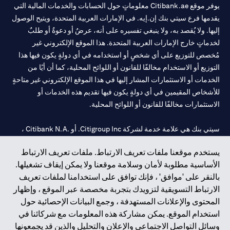
المودعة متاحة لإجراء مزيد من المعاملات أو سحبها لحين تنفيذ الطلب أو
يوفر موقع Citibank.ae معلوماتٍ حول الحسابات والخدمات المالية التي
إلغاؤه أو انتهاء صلاحيته.
يقدمها فرع سيتي بنك إن.إيه. في الإمارات العربية المتحدة، ويتيح الوصول
قد لا يكون من الممكن تنفيذ طلب ما عندما يصل سعر السوق إلى سعر
إليها. ولا يُقصد به، ولا ينبغي تفسيره على أنه، عرضٌ أو دعوةٌ أو طلبٌ
المراقبة خلال المدة المحددة، وذلك لأسباب خارجة عن سيطرتنا ومن حين
لخدماتٍ خارج الإمارات العربية المتحدة. هذا الموقع الإلكتروني غير
لآخر. تشمل هذه الأسباب على سبيل المثال لا الحصر تقلبات السوق أو أن
السيولة المتوفرة لعملة معينة لا تتيح تأكيد الطلب في السوق بسعر
مُخصص للتوزيع على أي شخصٍ أو استخدامه في أي دولةٍ يكون فيها هذا
المراقبة الذي تحدده. يرجى ملاحظة أننا لا نتحمل أي مسؤولية عن أي
التوزيع أو الاستخدام مخالفًا للقانون أو اللوائح المحلية، كما أن أيًا من
خسارة أو تكاليف أو مطالبة تنشأ عن أو فيما يتعلق بهذه الظروف. سيظل
الخدمات أو الاستثمارات المشار إليها في هذا الموقع الإلكتروني غير متاحةٍ
الطلب ساريًا لحين انتهاء المدة المحددة.
للأشخاص المقيمين في أي دولةٍ يكون فيها تقديم هذه الخدمات أو
الاستثمارات مخالفًا للقانون أو اللوائح المحلية.
سيتي بنك هي علامة خدمة لشركة Citigroup Inc. أو .Citibank N.A ،
مستخدمة ومسجلة في جميع أنحاء العالم.
يستخدم موقعنا ملفات تعريف الارتباط. ملفات تعريف الارتباط
الأساسية مطلوبة لأمان وسلامة موقعنا ولا يمكن إيقاف تشغيلها.
سيتي بنك إن. إيه. الإمارات مسجل لدى مصرف الإمارات المركزي تحت
بالنقر على 'موافق' ، فإنك توافق على استخدامنا لملفات تعريف
أرقام التراخيص 202563 لفرع الوصل في دبي، 531989 لفرع مول
الارتباط التسويقية لتزويدك بتجربة مخصصة عبر الموقع ، وإظهار
الإمارات في دبي، و
CN-1002019
لفرع أبوظبي. هاتف: 4000 311 04.
المحتوى والإعلانات المستهدفة ، وجمع البيانات الإحصائية حول
فرع سيتي بنك إن إيه - الإمارات العربية المتحدة مرخص من مصرف
استخدام الموقع. يمكن مشاركة هذه المعلومات مع شركائنا في
الإمارات العربية المتحدة المركزي كفرع لبنك أجنبي.
وسائل التواصل الاجتماعي والإعلان والتحليل والذين قد يجمعونها
سيتي بنك إن إيه الإمارات العربية المتحدة مرخص من هيئة الأوراق المالية