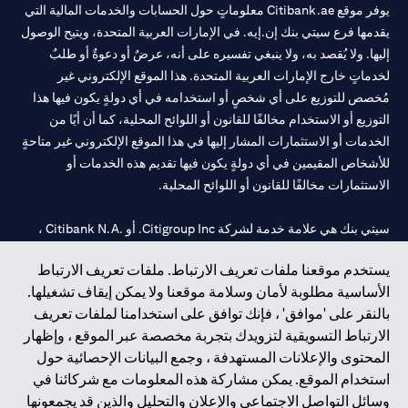
المودعة متاحة لإجراء مزيد من المعاملات أو سحبها لحين تنفيذ الطلب أو
يوفر موقع Citibank.ae معلوماتٍ حول الحسابات والخدمات المالية التي
إلغاؤه أو انتهاء صلاحيته.
يقدمها فرع سيتي بنك إن.إيه. في الإمارات العربية المتحدة، ويتيح الوصول
قد لا يكون من الممكن تنفيذ طلب ما عندما يصل سعر السوق إلى سعر
إليها. ولا يُقصد به، ولا ينبغي تفسيره على أنه، عرضٌ أو دعوةٌ أو طلبٌ
المراقبة خلال المدة المحددة، وذلك لأسباب خارجة عن سيطرتنا ومن حين
لخدماتٍ خارج الإمارات العربية المتحدة. هذا الموقع الإلكتروني غير
لآخر. تشمل هذه الأسباب على سبيل المثال لا الحصر تقلبات السوق أو أن
السيولة المتوفرة لعملة معينة لا تتيح تأكيد الطلب في السوق بسعر
مُخصص للتوزيع على أي شخصٍ أو استخدامه في أي دولةٍ يكون فيها هذا
المراقبة الذي تحدده. يرجى ملاحظة أننا لا نتحمل أي مسؤولية عن أي
التوزيع أو الاستخدام مخالفًا للقانون أو اللوائح المحلية، كما أن أيًا من
خسارة أو تكاليف أو مطالبة تنشأ عن أو فيما يتعلق بهذه الظروف. سيظل
الخدمات أو الاستثمارات المشار إليها في هذا الموقع الإلكتروني غير متاحةٍ
الطلب ساريًا لحين انتهاء المدة المحددة.
للأشخاص المقيمين في أي دولةٍ يكون فيها تقديم هذه الخدمات أو
الاستثمارات مخالفًا للقانون أو اللوائح المحلية.
سيتي بنك هي علامة خدمة لشركة Citigroup Inc. أو .Citibank N.A ،
مستخدمة ومسجلة في جميع أنحاء العالم.
يستخدم موقعنا ملفات تعريف الارتباط. ملفات تعريف الارتباط
الأساسية مطلوبة لأمان وسلامة موقعنا ولا يمكن إيقاف تشغيلها.
سيتي بنك إن. إيه. الإمارات مسجل لدى مصرف الإمارات المركزي تحت
بالنقر على 'موافق' ، فإنك توافق على استخدامنا لملفات تعريف
أرقام التراخيص 202563 لفرع الوصل في دبي، 531989 لفرع مول
الارتباط التسويقية لتزويدك بتجربة مخصصة عبر الموقع ، وإظهار
الإمارات في دبي، و
CN-1002019
لفرع أبوظبي. هاتف: 4000 311 04.
المحتوى والإعلانات المستهدفة ، وجمع البيانات الإحصائية حول
فرع سيتي بنك إن إيه - الإمارات العربية المتحدة مرخص من مصرف
استخدام الموقع. يمكن مشاركة هذه المعلومات مع شركائنا في
الإمارات العربية المتحدة المركزي كفرع لبنك أجنبي.
وسائل التواصل الاجتماعي والإعلان والتحليل والذين قد يجمعونها
سيتي بنك إن إيه الإمارات العربية المتحدة مرخص من هيئة الأوراق المالية