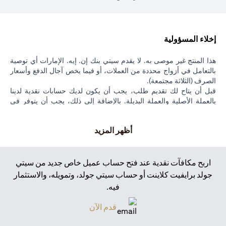
إخلاء المسؤولية
هذا المنتج غير موصى به. لا يقدم سيتي بنك إن. إيه. الإمارات أي توصية
بالتعامل في أزواج محددة من العملات، أو فيما يخص آجال الدفع وأسعار
الصرف (الثلاثة مجتمعة).
قبل أن يتاح لك تقديم طلب، يجب أن يكون لديك حسابات نقدية لدينا
بالعملة الأصلية والعملة البديلة. بالإضافة إلى ذلك، يجب أن يتوفر في
حسابك النقدي بالعملة الأصلية أموال كافية لتغطية مبلغ المعاملة. يُشترط
في جميع الطلبات ألا يقل مبلغ المعاملة عن 5,000 دولار أمريكي (أو ما
أظهر المزيد
يعادله بالعملة المحلية).
عندما تقدم طلبًا، سنقوم بتعليق مبلغ المعاملة بالعملة الأصلية لحين تنفيذ
الطلب أو إلغاؤه أو انتهاء صلاحيته. هذا يعني أن مبلغ المعاملة لن يكون
متاحًا لك خلال مدة الطلب. يتم تحصيل عمولة على جميع الطلبات لصالح
اربح مكافآت نقدية عند فتح حساب عميل خاص جديد من سيتي
سيتي، وسيقوم سيتي بالإفصاح عن هذه العمولة لك قبل تقديم الطلب.
جولد برايفيت كلاينت أو حساب سيتي جولد، وتمويله، والاستثمار
يمكنك تحديد أي سعر مراقبة لطلب ما، مع مراعاة الحد الأدنى من "هامش
فيه.
أمان " (بمعنى أن سعر المراقبة المحدد يجب أن يكون نسبة مئوية دنيا
أعلى أو أقل من سعر السوق الحالي في وقت تقديم الطلب). إذا قمت
(opens in a new tab)
قدم الآن
لاحقًا بتغيير سعر المراقبة لطلب ما، فسيكون سعر المراقبة الجديد الذي
تحدده أيضًا خاضعًا لهذه الهامش (محسوبًا مقابل سعر السوق في ذلك