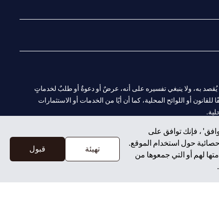
(opens in a new tab)
(opens in a new tab)
(opens in a new tab)
(opens in a new tab)
ا. ولا يُقصد به، ولا ينبغي تفسيره على أنه، عرضٌ أو دعوةٌ أو طلبٌ لخدماتٍ
لقانون أو اللوائح المحلية، كما أن أيًا من الخدمات أو الاستثمارات
لية.
افق' ، فإنك توافق على
إحصائية حول استخدام الموقع.
تهيئة
قبول
تها لهم أو التي جمعوها من
CN-1002019
لفرع أبوظبي. هاتف: 4000 311 04.
سيتي بنك إن إيه الإمارات العربية المتحدة مرخص من هيئة الأوراق المالية والسلع في الإمارات العربية المتحدة ("SCA") للقيام بالنشاط المالي لـ أ) الاستشارات المالية والتعريف والترويج بموجب ترخيص رقم 20200000097 ب)