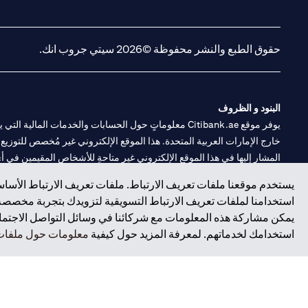
(opens in a new tab)
(opens in a new tab)
حقوق الطبع والنشر محفوظة ©2026 سيتي جروب انك.
البنود و الظروف
يوفر موقع Citibank.ae معلوماتٍ حول الحسابات والخدمات 
خارج الإمارات العربية المتحدة. هذا الموقع الإلكتروني غير مُخصص للتوزيع ع
المشار إليها في هذا الموقع الإلكتروني غير متاحةٍ للأشخاص المقيمين في أي د
يستخدم موقعنا ملفات تعريف الارتباط. ملفات تعريف الارتباط الأساسي
سيتي بنك هي علامة خدمة لشركة Citigroup Inc. أو .Citibank N.A ، مستخدمة ومسجلة في جميع أنحاء العالم.
استخدامنا لملفات تعريف الارتباط التسويقية لتزويدك بتجربة مخصصة ع
يمكن مشاركة هذه المعلومات مع شركائنا في وسائل التواصل الاجتماعي
سيتي بنك إن. إيه. الإمارات مسجل لدى مصرف الإمارات المركزي تحت أرقام التراخيص 202563 لفرع الوصل في دبي، 531989 لفرع
استخدامك لخدماتهم. لمعرفة المزيد حول كيفية
معلومات حول ملفات 
فرع سيتي بنك إن إيه - الإمارات العربية المتحدة مرخص من مصرف الإمارا
وسيط تداول في الأسواق الدولية بموجب ترخيص رقم 20200000198 ج) إدارة المحافظ بموجب ترخيص رقم 20200000240 د) الحفظ بموجب ترخيص رقم 602003.
حقوق الطبع والنشر محفوظة ©2026 سيتي جروب انك.