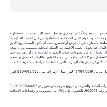
ة والشروط والأحكام المعمول بها قبل الاشتراك. المنتجات الاستثمارية
وجه التحديد. لا يتم تأمين المنتجات الاستثمارية من قبل الجهات الحكومية.
قبلية: الأسعار يمكن أن ترتفع أو تنخفض. يجب أن يكون المستثمرون الذين
 عند تحويل العملة الأجنبية إلى العملة المحلية للمستثمرين. لا تتوفر
 العميل أنه من مسؤوليته طلب المشورة القانونية و / أو الضريبية فيما
ستثمارية بهذا التغيير والامتثال لجميع القوانين واللوائح المعمول بها عندما
اته. لا يوفر سيتي بنك الإمارات العربية المتحدة مراقبة مستمرة لممتلكات
سيتي بنك إن إيه - الإمارات العربية المتحدة مسجل لدى مصرف الإمارات العربية المتحدة المركزي بموجب أرقام التراخيص BSD/504/83 لفرع الوصل دبي، و13/184/2019 لفرع مول الإمارات دبي، وBSD/692/83 لفرع
سيتي بنك إن إيه الإمارات العربية المتحدة مرخص من هيئة الأوراق المالية والسلع في الإمارات العربية المتحدة ("SCA") للقيام بالنشاط المالي لـ أ) الاستشارات المالية والتعريف والترويج بموجب ترخيص رقم 20200000097 ب)
وسيط تداول في الأسواق الدولية بموجب ترخيص رقم 20200000198 ج) إدارة المحافظ بموجب ترخيص رقم 20200000240 د) الحفظ بموجب ترخيص رقم 602003. للحصول على إخلاءات المسؤولية والإفصاحات الإضافية