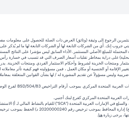
تثمرين الرجوع إلى وثيقة (وثائق) العرض ذات الصلة للحصول على معلومات مفصل
 جروب إنك. أي من الشركات التابعة لها أو الشركات التابعة لها ما لم يُذكر على 
 المحتملة للمبلغ الأصلي المستثمر. الأداء السابق ليس مؤشرا على النتائج المست
حلية) على دراية بمخاطر تقلبات أسعار الصرف التي قد تتسبب في خسارة رأس المال
ثمار ومنتجات الخزينة لشروط وأحكام الاستثمار الفردي ومنتجات الخزينة. يدرك
تغيير الإقامة أو الجنسية أو مكان العمل ، فمن مسؤوليته فهم كيفية تأثر معاملاته الا
ضريبية وليس مسؤولاً عن تقديم المشورة له / لها بشأن القوانين المتعلقة بمعامل
ت العربية المتحدة المركزي كفرع لبنك أجنبي.
(opens in a new tab)
فتها، يرجى زيارة
هنا
.