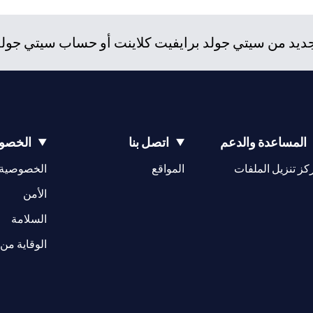
د من سيتي جولد برايفيت كلاينت أو حساب سيتي جولد، و
المساعدة والدعم
اتصل بنا
الخصوص
opens in a new tab
كز تنزيل الملفات
المواقع
الخصوصية
w tab
opens in a 
الأمن
tab
السلامة
الوقاية من 