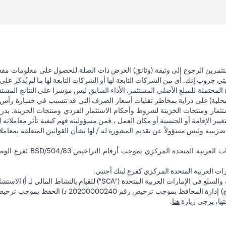
تثمرين الرجوع إلى وثيقة (وثائق) العرض ذات الصلة للحصول على معلومات مفصل
 جروب إنك. أي من الشركات التابعة لها أو الشركات التابعة لها ما لم يُذكر على 
 المحتملة للمبلغ الأصلي المستثمر. الأداء السابق ليس مؤشرا على النتائج المست
حلية) على دراية بمخاطر تقلبات أسعار الصرف التي قد تتسبب في خسارة رأس المال
ثمار ومنتجات الخزينة لشروط وأحكام الاستثمار الفردي ومنتجات الخزينة. يدرك
تغيير الإقامة أو الجنسية أو مكان العمل ، فمن مسؤوليته فهم كيفية تأثر معاملاته الا
ضريبية وليس مسؤولاً عن تقديم المشورة له / لها بشأن القوانين المتعلقة بمعامل
ت العربية المتحدة المركزي كفرع لبنك أجنبي.
opens in a new tab
فتها، يرجى زيارة
هنا
.