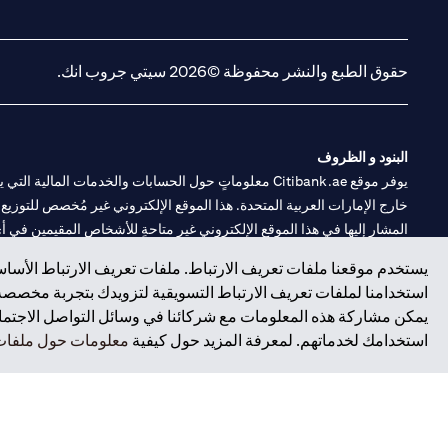
opens in a new tab
opens in a new tab
حقوق الطبع والنشر محفوظة ©2026 سيتي جروب انك.
البنود و الظروف
يوفر موقع Citibank.ae معلوماتٍ حول الحسابات والخدمات 
خارج الإمارات العربية المتحدة. هذا الموقع الإلكتروني غير مُخصص للتوزيع ع
المشار إليها في هذا الموقع الإلكتروني غير متاحةٍ للأشخاص المقيمين في أي د
يستخدم موقعنا ملفات تعريف الارتباط. ملفات تعريف الارتباط الأساسي
سيتي بنك هي علامة خدمة لشركة Citigroup Inc. أو .Citibank N.A ، مستخدمة ومسجلة في جميع أنحاء العالم.
استخدامنا لملفات تعريف الارتباط التسويقية لتزويدك بتجربة مخصصة ع
يمكن مشاركة هذه المعلومات مع شركائنا في وسائل التواصل الاجتماعي
سيتي بنك إن. إيه. الإمارات مسجل لدى مصرف الإمارات المركزي تحت أرقام التراخيص 202563 لفرع الوصل في دبي، 531989 لفرع مول الإمارات في دبي، و CN-1002019 ل
استخدامك لخدماتهم. لمعرفة المزيد حول كيفية
معلومات حول ملفات 
فرع سيتي بنك إن إيه - الإمارات العربية المتحدة مرخص من مصرف الإمارا
وسيط تداول في الأسواق الدولية بموجب ترخيص رقم 20200000198 ج) إدارة المحافظ بموجب ترخيص رقم 20200000240 د) الحفظ بموجب ترخيص رقم 602003.
حقوق الطبع والنشر محفوظة ©2026 سيتي جروب انك.