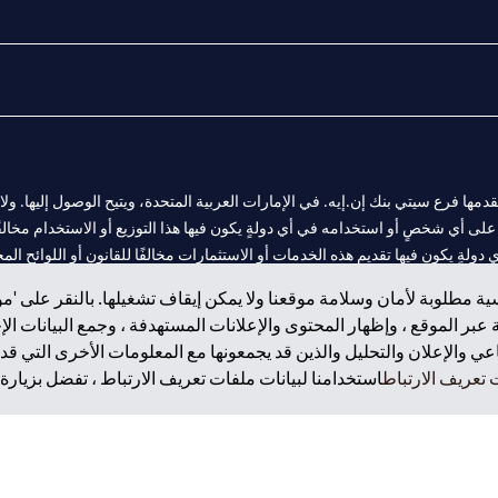
المالية التي يقدمها فرع سيتي بنك إن.إيه. في الإمارات العربية المتحدة، ويتيح الوصول إليه
لى أي شخصٍ أو استخدامه في أي دولةٍ يكون فيها هذا التوزيع أو الاستخدام مخالفًا ل
ولةٍ يكون فيها تقديم هذه الخدمات أو الاستثمارات مخالفًا للقانون أو اللوائح المح
ة مطلوبة لأمان وسلامة موقعنا ولا يمكن إيقاف تشغيلها. بالنقر على 'مو
بر الموقع ، وإظهار المحتوى والإعلانات المستهدفة ، وجمع البيانات ال
 والإعلان والتحليل والذين قد يجمعونها مع المعلومات الأخرى التي قدم
فرع أبوظبي. هاتف: 4000 311 04.
تعريف الارتباط
استخدامنا لبيانات ملفات تعريف الارتباط ، تفضل بزيارة.
ت العربية المتحدة المركزي كفرع لبنك أجنبي.