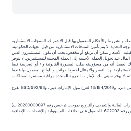
ة والشروط والأحكام المعمول بها قبل الاشتراك. المنتجات الاستثمارية
وجه التحديد. لا يتم تأمين المنتجات الاستثمارية من قبل الجهات الحكومية.
قبلية: الأسعار يمكن أن ترتفع أو تنخفض. يجب أن يكون المستثمرون الذين
 عند تحويل العملة الأجنبية إلى العملة المحلية للمستثمرين. لا تتوفر
 العميل أنه من مسؤوليته طلب المشورة القانونية و / أو الضريبية فيما
ستثمارية بهذا التغيير والامتثال لجميع القوانين واللوائح المعمول بها عندما
اته. لا يوفر سيتي بنك الإمارات العربية المتحدة مراقبة مستمرة لممتلكات
سيتي بنك إن إيه - الإمارات العربية المتحدة مسجل لدى مصرف الإمارات العربية المتحدة المركزي بموجب أرقام التراخيص BSD/504/83 لفرع الوصل دبي، و13/184/2019 لفرع مول الإمارات دبي، وBSD/692/83 لفرع
سيتي بنك إن إيه الإمارات العربية المتحدة مرخص من هيئة الأوراق المالية والسلع في الإمارات العربية المتحدة ("SCA") للقيام بالنشاط المالي لـ أ) الاستشارات المالية والتعريف والترويج بموجب ترخيص رقم 20200000097 ب)
وسيط تداول في الأسواق الدولية بموجب ترخيص رقم 20200000198 ج) إدارة المحافظ بموجب ترخيص رقم 20200000240 د) الحفظ بموجب ترخيص رقم 602003. للحصول على إخلاءات المسؤولية والإفصاحات الإضافية