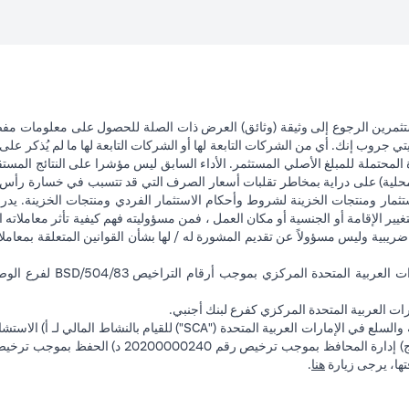
تثمرين الرجوع إلى وثيقة (وثائق) العرض ذات الصلة للحصول على معلومات مفصل
 جروب إنك. أي من الشركات التابعة لها أو الشركات التابعة لها ما لم يُذكر على 
 المحتملة للمبلغ الأصلي المستثمر. الأداء السابق ليس مؤشرا على النتائج المست
حلية) على دراية بمخاطر تقلبات أسعار الصرف التي قد تتسبب في خسارة رأس المال
ثمار ومنتجات الخزينة لشروط وأحكام الاستثمار الفردي ومنتجات الخزينة. يدرك
تغيير الإقامة أو الجنسية أو مكان العمل ، فمن مسؤوليته فهم كيفية تأثر معاملاته الا
ضريبية وليس مسؤولاً عن تقديم المشورة له / لها بشأن القوانين المتعلقة بمعامل
ت العربية المتحدة المركزي كفرع لبنك أجنبي.
(opens in a new tab)
فتها، يرجى زيارة
هنا
.