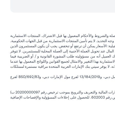
ة والشروط والأحكام المعمول بها قبل الاشتراك. المنتجات الاستثمارية
وجه التحديد. لا يتم تأمين المنتجات الاستثمارية من قبل الجهات الحكومية.
قبلية: الأسعار يمكن أن ترتفع أو تنخفض. يجب أن يكون المستثمرون الذين
 عند تحويل العملة الأجنبية إلى العملة المحلية للمستثمرين. لا تتوفر
 العميل أنه من مسؤوليته طلب المشورة القانونية و / أو الضريبية فيما
ستثمارية بهذا التغيير والامتثال لجميع القوانين واللوائح المعمول بها عندما
اته. لا يوفر سيتي بنك الإمارات العربية المتحدة مراقبة مستمرة لممتلكات
سيتي بنك إن إيه - الإمارات العربية المتحدة مسجل لدى مصرف الإمارات العربية المتحدة المركزي بموجب أرقام التراخيص BSD/504/83 لفرع الوصل دبي، و13/184/2019 لفرع مول الإمارات دبي، وBSD/692/83 لفرع
سيتي بنك إن إيه الإمارات العربية المتحدة مرخص من هيئة الأوراق المالية والسلع في الإمارات العربية المتحدة ("SCA") للقيام بالنشاط المالي لـ أ) الاستشارات المالية والتعريف والترويج بموجب ترخيص رقم 20200000097 ب)
وسيط تداول في الأسواق الدولية بموجب ترخيص رقم 20200000198 ج) إدارة المحافظ بموجب ترخيص رقم 20200000240 د) الحفظ بموجب ترخيص رقم 602003. للحصول على إخلاءات المسؤولية والإفصاحات الإضافية