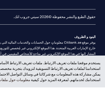
(opens in a new tab)
(opens in a new tab)
حقوق الطبع والنشر محفوظة ©2026 سيتي جروب انك.
البنود و الظروف
يوفر موقع Citibank.ae معلوماتٍ حول الحسابات والخدمات 
خارج الإمارات العربية المتحدة. هذا الموقع الإلكتروني غير مُخصص للتوزيع ع
المشار إليها في هذا الموقع الإلكتروني غير متاحةٍ للأشخاص المقيمين في أي د
يستخدم موقعنا ملفات تعريف الارتباط. ملفات تعريف الارتباط الأساسي
سيتي بنك هي علامة خدمة لشركة Citigroup Inc. أو .Citibank N.A ، مستخدمة ومسجلة في جميع أنحاء العالم.
استخدامنا لملفات تعريف الارتباط التسويقية لتزويدك بتجربة مخصصة ع
يمكن مشاركة هذه المعلومات مع شركائنا في وسائل التواصل الاجتماعي
سيتي بنك إن. إيه. الإمارات مسجل لدى مصرف الإمارات المركزي تحت أرقام التراخيص 202563 لفرع الوصل في دبي، 531989 لفرع
استخدامك لخدماتهم. لمعرفة المزيد حول كيفية
معلومات حول ملفات 
فرع سيتي بنك إن إيه - الإمارات العربية المتحدة مرخص من مصرف الإمارا
وسيط تداول في الأسواق الدولية بموجب ترخيص رقم 20200000198 ج) إدارة المحافظ بموجب ترخيص رقم 20200000240 د) الحفظ بموجب ترخيص رقم 602003.
حقوق الطبع والنشر محفوظة ©2026 سيتي جروب انك.