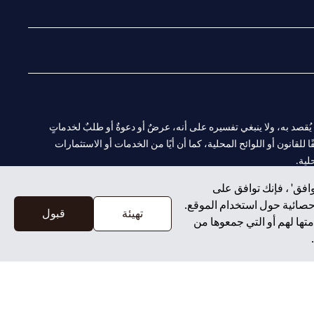
(opens in a new tab)
(opens in a new tab)
(opens in a new tab)
(opens in a new tab)
ا. ولا يُقصد به، ولا ينبغي تفسيره على أنه، عرضٌ أو دعوةٌ أو طلبٌ لخدماتٍ
لقانون أو اللوائح المحلية، كما أن أيًا من الخدمات أو الاستثمارات
لية.
افق' ، فإنك توافق على
إحصائية حول استخدام الموقع.
تهيئة
قبول
تها لهم أو التي جمعوها من
CN-1002019
لفرع أبوظبي. هاتف: 4000 311 04.
سيتي بنك إن إيه الإمارات العربية المتحدة مرخص من هيئة الأوراق المالية والسلع في الإمارات العربية المتحدة ("SCA") للقيام بالنشاط المالي لـ أ) الاستشارات المالية والتعريف والترويج بموجب ترخيص رقم 20200000097 ب)