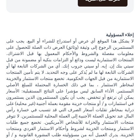
إخلاء المسؤولية
لا يشكل هذا الموقع أي عرض أو استدراج للشراء أو البيع. يجب على
المستثمرين الرجوع إلى وثيقة (وثائق) العرض ذات الصلة للحصول على
معلومات مفصلة والشروط والأحكام المعمول بها قبل الاشتراك.
المنتجات الاستثمارية ليست ودائع أو التزامات بنكية أو مضمونة من قبل
سيتي بنك إن. إيه. أو سيتي جروب إنك. أي من الشركات التابعة لها أو
الشركات التابعة لها ما لم يُذكر على وجه التحديد. لا يتم تأمين المنتجات
الاستثمارية من قبل الجهات الحكومية. تخضع منتجات الاستثمار والخزينة
لمخاطر الاستثمار ، بما في ذلك الخسارة المحتملة للمبلغ الأصلي
المستثمر. الأداء السابق ليس مؤشرا على النتائج المستقبلية: الأسعار
يمكن أن ترتفع أو تنخفض. يجب أن يكون المستثمرون الذين يستثمرون
في استثمارات و / أو منتجات خزينة مقومة بعملة أجنبية (غير محلية) على
دراية بمخاطر تقلبات أسعار الصرف التي قد تتسبب في خسارة رأس
المال عند تحويل العملة الأجنبية إلى العملة المحلية للمستثمرين. لا تتوفر
منتجات الاستثمار والخزانة للأشخاص الأمريكيين. تخضع جميع طلبات
الاستثمار ومنتجات الخزينة لشروط وأحكام الاستثمار الفردي ومنتجات
الخزينة. يدرك العميل أنه من مسؤوليته طلب المشورة القانونية و / أو