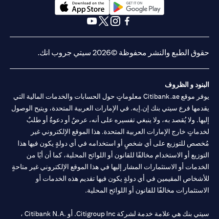
opens in a new tab
opens in a new tab
opens in a new tab
opens in a new tab
opens in a new tab
opens in a new tab
حقوق الطبع والنشر محفوظة ©2026 سيتي جروب انك.
البنود و الظروف
يوفر موقع Citibank.ae معلوماتٍ حول الحسابات والخدمات المالية التي
يقدمها فرع سيتي بنك إن.إيه. في الإمارات العربية المتحدة، ويتيح الوصول
إليها. ولا يُقصد به، ولا ينبغي تفسيره على أنه، عرضٌ أو دعوةٌ أو طلبٌ
لخدماتٍ خارج الإمارات العربية المتحدة. هذا الموقع الإلكتروني غير
مُخصص للتوزيع على أي شخصٍ أو استخدامه في أي دولةٍ يكون فيها هذا
التوزيع أو الاستخدام مخالفًا للقانون أو اللوائح المحلية، كما أن أيًا من
الخدمات أو الاستثمارات المشار إليها في هذا الموقع الإلكتروني غير متاحةٍ
للأشخاص المقيمين في أي دولةٍ يكون فيها تقديم هذه الخدمات أو
الاستثمارات مخالفًا للقانون أو اللوائح المحلية.
سيتي بنك هي علامة خدمة لشركة Citigroup Inc. أو .Citibank N.A ،