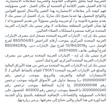
الضريبية فيما يتعلق بالعواقب القانونية والضريبية لمعاملاته الاستثمارية.
إذا قام العميل بتغيير الإقامة أو الجنسية أو مكان العمل ، فمن مسؤوليته
فهم كيفية تأثر معاملاته الاستثمارية بهذا التغيير والامتثال لجميع القوانين
واللوائح المعمول بها عندما يصبح ذلك ساريًا. يدرك العميل أن سيتي بنك لا
يقدم مشورة قانونية و / أو ضريبية وليس مسؤولاً عن تقديم المشورة له /
لها بشأن القوانين المتعلقة بمعاملاته. لا يوفر سيتي بنك الإمارات العربية
المتحدة مراقبة مستمرة لممتلكات العملاء الحاليين.
سيتي بنك إن إيه - الإمارات العربية المتحدة مسجل لدى مصرف الإمارات
العربية المتحدة المركزي بموجب أرقام التراخيص BSD/504/83 لفرع
الوصل دبي، و13/184/2019 لفرع مول الإمارات دبي، وBSD/692/83
لفرع أبوظبي. هاتف: 043114000.
فرع سيتي بنك إن إيه - الإمارات العربية المتحدة مرخص من مصرف
الإمارات العربية المتحدة المركزي كفرع لبنك أجنبي.
سيتي بنك إن إيه الإمارات العربية المتحدة مرخص من هيئة الأوراق المالية
والسلع في الإمارات العربية المتحدة ("SCA") للقيام بالنشاط المالي لـ أ)
الاستشارات المالية والتعريف والترويج بموجب ترخيص رقم
20200000097 ب) وسيط تداول في الأسواق الدولية بموجب ترخيص
رقم 20200000198 ج) إدارة المحافظ بموجب ترخيص رقم
20200000240 د) الحفظ بموجب ترخيص رقم 602003. للحصول على
إخلاءات المسؤولية والإفصاحات الإضافية المتعلقة بالمنتج و/أو الخدمة
in a new tab
المذكورة في هذا البيان والتي تحتاج إلى معرفتها، يرجى زيارة
هنا
.