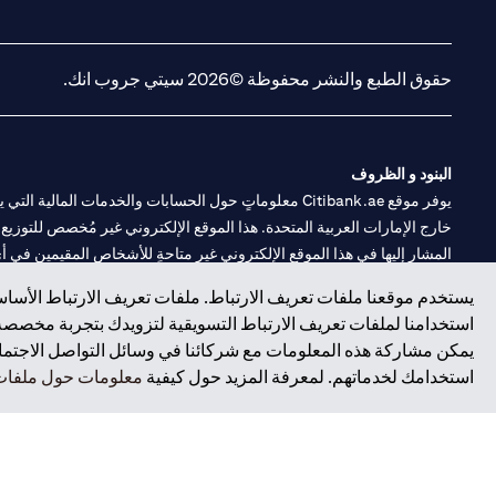
(opens in a new tab)
(opens in a new tab)
حقوق الطبع والنشر محفوظة ©2026 سيتي جروب انك.
البنود و الظروف
يوفر موقع Citibank.ae معلوماتٍ حول الحسابات والخدمات 
خارج الإمارات العربية المتحدة. هذا الموقع الإلكتروني غير مُخصص للتوزيع ع
المشار إليها في هذا الموقع الإلكتروني غير متاحةٍ للأشخاص المقيمين في أي د
يستخدم موقعنا ملفات تعريف الارتباط. ملفات تعريف الارتباط الأساسي
سيتي بنك هي علامة خدمة لشركة Citigroup Inc. أو .Citibank N.A ، مستخدمة ومسجلة في جميع أنحاء العالم.
استخدامنا لملفات تعريف الارتباط التسويقية لتزويدك بتجربة مخصصة ع
يمكن مشاركة هذه المعلومات مع شركائنا في وسائل التواصل الاجتماعي
سيتي بنك إن. إيه. الإمارات مسجل لدى مصرف الإمارات المركزي تحت أرقام التراخيص 202563 لفرع الوصل في دبي، 531989 لفرع
استخدامك لخدماتهم. لمعرفة المزيد حول كيفية
معلومات حول ملفات 
فرع سيتي بنك إن إيه - الإمارات العربية المتحدة مرخص من مصرف الإمارا
وسيط تداول في الأسواق الدولية بموجب ترخيص رقم 20200000198 ج) إدارة المحافظ بموجب ترخيص رقم 20200000240 د) الحفظ بموجب ترخيص رقم 602003.
حقوق الطبع والنشر محفوظة ©2026 سيتي جروب انك.