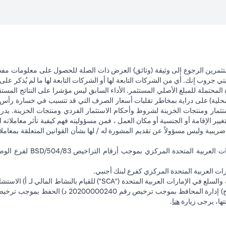
تثمرين الرجوع إلى وثيقة (وثائق) العرض ذات الصلة للحصول على معلومات مفصل
 جروب إنك. أي من الشركات التابعة لها أو الشركات التابعة لها ما لم يُذكر على 
 المحتملة للمبلغ الأصلي المستثمر. الأداء السابق ليس مؤشرا على النتائج المست
حلية) على دراية بمخاطر تقلبات أسعار الصرف التي قد تتسبب في خسارة رأس المال
ثمار ومنتجات الخزينة لشروط وأحكام الاستثمار الفردي ومنتجات الخزينة. يدرك
تغيير الإقامة أو الجنسية أو مكان العمل ، فمن مسؤوليته فهم كيفية تأثر معاملاته الا
ضريبية وليس مسؤولاً عن تقديم المشورة له / لها بشأن القوانين المتعلقة بمعامل
ت العربية المتحدة المركزي كفرع لبنك أجنبي.
(opens in a new tab)
فتها، يرجى زيارة
هنا
.