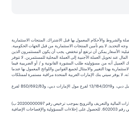
ة والشروط والأحكام المعمول بها قبل الاشتراك. المنتجات الاستثمارية
وجه التحديد. لا يتم تأمين المنتجات الاستثمارية من قبل الجهات الحكومية.
قبلية: الأسعار يمكن أن ترتفع أو تنخفض. يجب أن يكون المستثمرون الذين
 عند تحويل العملة الأجنبية إلى العملة المحلية للمستثمرين. لا تتوفر
 العميل أنه من مسؤوليته طلب المشورة القانونية و / أو الضريبية فيما
ستثمارية بهذا التغيير والامتثال لجميع القوانين واللوائح المعمول بها عندما
اته. لا يوفر سيتي بنك الإمارات العربية المتحدة مراقبة مستمرة لممتلكات
سيتي بنك إن إيه - الإمارات العربية المتحدة مسجل لدى مصرف الإمارات العربية المتحدة المركزي بموجب أرقام التراخيص BSD/504/83 لفرع الوصل دبي، و13/184/2019 لفرع مول الإمارات دبي، وBSD/692/83 لفرع
سيتي بنك إن إيه الإمارات العربية المتحدة مرخص من هيئة الأوراق المالية والسلع في الإمارات العربية المتحدة ("SCA") للقيام بالنشاط المالي لـ أ) الاستشارات المالية والتعريف والترويج بموجب ترخيص رقم 20200000097 ب)
وسيط تداول في الأسواق الدولية بموجب ترخيص رقم 20200000198 ج) إدارة المحافظ بموجب ترخيص رقم 20200000240 د) الحفظ بموجب ترخيص رقم 602003. للحصول على إخلاءات المسؤولية والإفصاحات الإضافية