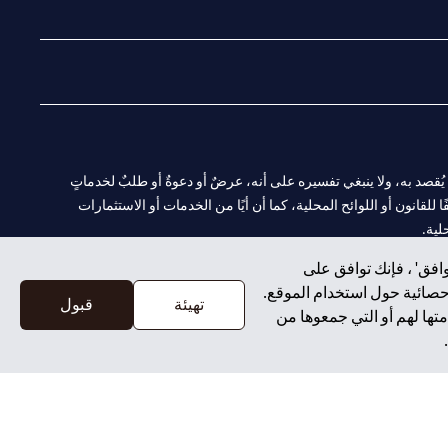
(opens in a new tab)
(opens in a new tab)
(opens in a new tab)
(opens in a new tab)
ا. ولا يُقصد به، ولا ينبغي تفسيره على أنه، عرضٌ أو دعوةٌ أو طلبٌ لخدماتٍ
لقانون أو اللوائح المحلية، كما أن أيًا من الخدمات أو الاستثمارات
لية.
افق' ، فإنك توافق على
إحصائية حول استخدام الموقع.
تهيئة
قبول
تها لهم أو التي جمعوها من
CN-1002019
لفرع أبوظبي. هاتف: 4000 311 04.
سيتي بنك إن إيه الإمارات العربية المتحدة مرخص من هيئة الأوراق المالية والسلع في الإمارات العربية المتحدة ("SCA") للقيام بالنشاط المالي لـ أ) الاستشارات المالية والتعريف والترويج بموجب ترخيص رقم 20200000097 ب)