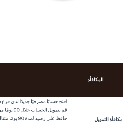
المكافأة
افتح حسابًا مصرفيًا جديدًا لدى فر
قم بتمويل الحساب خلال 90 يومًا من تاريخ فتحه ("تاريخ التمويل")
حافظ على رصيد لمدة 90 يومًا متتالية من تاريخ التمويل ("فترة الاحتفاظ")
مكافأة التمويل