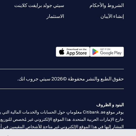
new tab
opens in a new tab
الشروط والأحكام
سيتي جولد برايفت كلاينت
opens in a new tab
opens in a new tab
إنشاء الآيبان
الاستثمار
opens in a new tab
opens in a new tab
حقوق الطبع والنشر محفوظة ©2026 سيتي جروب انك.
البنود و الظروف
يوفر موقع Citibank.ae معلوماتٍ حول الحسابات والخدمات 
خارج الإمارات العربية المتحدة. هذا الموقع الإلكتروني غير مُخصص للتوزيع ع
المشار إليها في هذا الموقع الإلكتروني غير متاحةٍ للأشخاص المقيمين في أي د