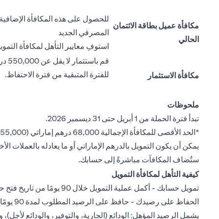
للحصول على هذه المكافأة الإضافية،
مكافأة عميل بطاقة الائتمان
المصرفي الجديد
الحالي
استوفِ معايير التأهل لمكافأة التموي
قم ب
للفترة المتبقية من فترة الاحتفاظ.
مكافأة الاستثمار
ملحوظات
تبدأ فترة الحملة من 1 أبريل حتى 31 ديسمبر 2026.
*الحد الأقصى للمكافأة الإجمالية 68,000 درهم إماراتي (55,000 درهم إماراتي للتمويل + 3,000 درهم إماراتي لحامل البطاقة + 10,000 درهم إماراتي للاستثمار).
يمكن أن يكون التمويل بالدرهم الإماراتي أو ما يعادله بالعملات ا
ستُضاف المكافآت مباشرةً إلى حسابك.
كيفية التأهل لمكافأة التمويل
تمويل حسابك - أكمل عملية التمويل خلال 90 يومًا من تاريخ فتح حسابك ("تاريخ التمويل") وفقًا لجدول العرض.
الحفاظ على رصيدك - حافظ على الرصيد المطلوب لمدة 90 يومًا متتالية من تاريخ التمويل ("فترة الاحتفاظ").
يشمل الرصيد المؤهل: الودائع (الجارية، والتوفير، والودائع لأجل)، وا