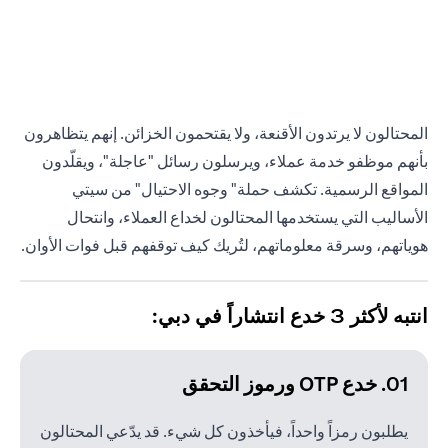
المحتالون لا يرتدون الأقنعة، ولا يقتحمون الخزائن. إنهم يتظاهرون
بأنهم موظفو خدمة عملاء، ويرسلون رسائل "عاجلة"، ويقلّدون
المواقع الرسمية. تكشف حملة" وجوه الاحتيال" من سيتي
الأساليب التي يستخدمها المحتالون لخداع العملاء، وانتحال
هوياتهم، وسرقة معلوماتهم، لتُريك كيف توقفهم قبل فوات الأوان.
انتبه لأكثر 3 خدع انتشاراً في دبي:
01. خدع OTP ورموز التحقق
يطلبون رمزاً واحداً، فيأخذون كل شيء. قد يدّعي المحتالون