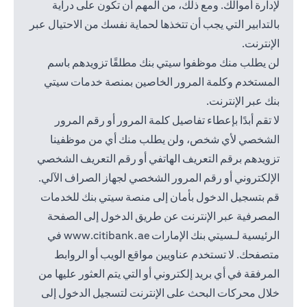
لإدارة أموالك. ومع ذلك، من المهم أن تكون على دراية
بالتدابير التي يجب أن تتخذها لحماية نفسك من الاحتيال عبر
الإنترنت.
لن يطلب منك موظفوا سيتي بنك مطلقًا تزويدهم باسم
المستخدم وكلمة المرور الخاصين بمنصة خدمات سيتي
بنك عبر الإنترنت.
لا تقم أبدًا بإعطاء تفاصيل كلمة المرور أو رقم المرور
الشخصي لأي شخص، ولن يطلب منك أي من موظفينا
تزويدهم برقم التعريف الهاتفي أو رقم التعريف الشخصي
الإلكتروني أو رقم المرور الشخصي لجهاز الصراف الآلي.
قم بتسجيل الدخول بأمان إلى منصة سيتي بنك للخدمات
المصرفية عبر الإنترنت عن طريق الدخول إلى الصفحة
(opens in a new tab)
الرئيسية لـسيتي بنك الإمارات
www.citibank.ae
في
متصفحك. لا تستخدم عناويين مواقع الويب أو الروابط
المرفقة في أي بريد إلكتروني أو التي يتم العثور عليها من
خلال محركات البحث على الإنترنت لتسجيل الدخول إلى