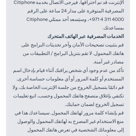
الإنترنت قد تم اختراقها، فيرجى الاتصال بخدمة Citiphone
المصرفية المتوفرة على مدار 24 ساعة على الرقم
4000 311 4 971+
، وسيَسعد أحد ممثلي Citiphone
بمساعدتك.
الخدمات المصرفية عبر الهاتف المتحرك
قم بتثبيت تصحيحات الأمان وآخر تحديثات البرامج على
هاتفك المحمول. لا تقم بتنزيل البرامج / التطبيقات من
مصادر غير آمنة.
تأكد من عدم وجود أي شخص يراقبك أثناء قيام بإدخال اسم
المستخدم أو كلمة المرور أو أي معلومات حساسة أخرى.
قم دائمًا بتسجيل الخروج من جلسة الإنترنت الخاصة بك، ولا
تكتفي بإغلاق متصفح هاتفك المحمول وحسب. اتبع تعليمات
تسجيل الخروج لضمان حمايتك.
قم بإنشاء كلمة مرور لهاتفك المحمول. سيساعدك هذا في
منع الاستخدام غير المصرح به لهاتفك المحمول والوصول
إلى معلوماتك الشخصية في تعرض هاتفك المحمول