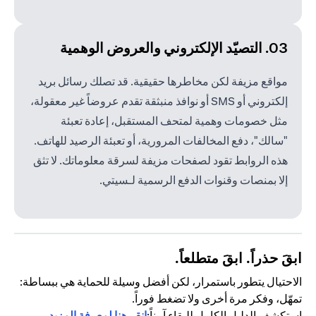
03. التصيّد الإلكتروني والعروض الوهمية
مواقع مزيفة لكن مخاطرها حقيقية. قد تصلك رسائل بريد
إلكتروني أو SMS أو نوافذ منبثقة تقدم عروضاً غير معقولة،
مثل خصومات وهمية لمتحف المستقبل، إعادة تعبئة
"سالك"، دفع المخالفات المرورية، أو تعبئة الرصيد للهاتف.
هذه الروابط تقود لصفحات مزيفة لسرقة معلوماتك. لا تثق
إلا بمنصات وقنوات الدفع الرسمية لـسيتي.
ابقَ حذراً. ابقَ متطلعاً.
الاحتيال يتطور باستمرار، لكن أفضل وسيلة للحماية هي ببساطة:
تمهّل، وفكر مرة أخرى ولا تضغط فوراً.
استكشف الدليل الكامل للبقاء آمناً:
انقر هنا لمعرفة المزيد