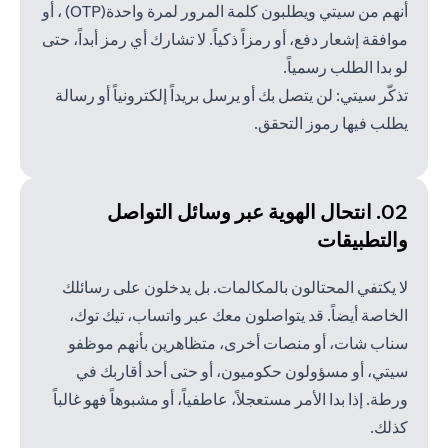
أنهم من سيتي ويطلبون كلمة المرور لمرة واحدة(OTP) ، أو
موافقة إشعار دفع، أو رمزاً ذكياً. لا تشارك أي رمز أبداً، حتى
لو بدا الطلب رسمياً.
تذكّر سيتي: لن يتصل بك أو يرسل بريداً إلكترونياً أو رسالة
يطلب فيها رموز التحقق.
02. انتحال الهوية عبر وسائل
التواصل
والتطبيقات
لا يكتفي المحتالون بالمكالمات. بل يدخلون على رسائلك
الخاصة أيضاً. قد يتواصلون معك عبر واتساب، تيك توك،
سناب شات، أو منصات أخرى، متظاهرين بأنهم موظفو
سيتي، أو مسؤولون حكوميون، أو حتى أحد أقاربك في
ورطة. إذا بدا الأمر مستعجلاً، عاطفياً، أو مشبوهاً فهو غالباً
كذلك.