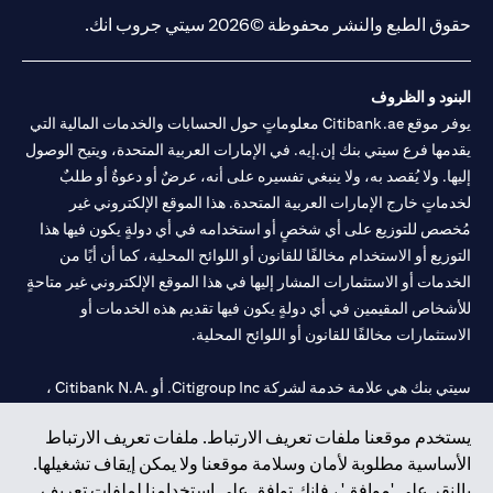
حقوق الطبع والنشر محفوظة ©2026 سيتي جروب انك.
البنود و الظروف
يوفر موقع Citibank.ae معلوماتٍ حول الحسابات والخدمات المالية التي
يقدمها فرع سيتي بنك إن.إيه. في الإمارات العربية المتحدة، ويتيح الوصول
إليها. ولا يُقصد به، ولا ينبغي تفسيره على أنه، عرضٌ أو دعوةٌ أو طلبٌ
لخدماتٍ خارج الإمارات العربية المتحدة. هذا الموقع الإلكتروني غير
مُخصص للتوزيع على أي شخصٍ أو استخدامه في أي دولةٍ يكون فيها هذا
التوزيع أو الاستخدام مخالفًا للقانون أو اللوائح المحلية، كما أن أيًا من
الخدمات أو الاستثمارات المشار إليها في هذا الموقع الإلكتروني غير متاحةٍ
للأشخاص المقيمين في أي دولةٍ يكون فيها تقديم هذه الخدمات أو
الاستثمارات مخالفًا للقانون أو اللوائح المحلية.
سيتي بنك هي علامة خدمة لشركة Citigroup Inc. أو .Citibank N.A ،
مستخدمة ومسجلة في جميع أنحاء العالم.
يستخدم موقعنا ملفات تعريف الارتباط. ملفات تعريف الارتباط
الأساسية مطلوبة لأمان وسلامة موقعنا ولا يمكن إيقاف تشغيلها.
سيتي بنك إن. إيه. الإمارات مسجل لدى مصرف الإمارات المركزي تحت
بالنقر على 'موافق' ، فإنك توافق على استخدامنا لملفات تعريف