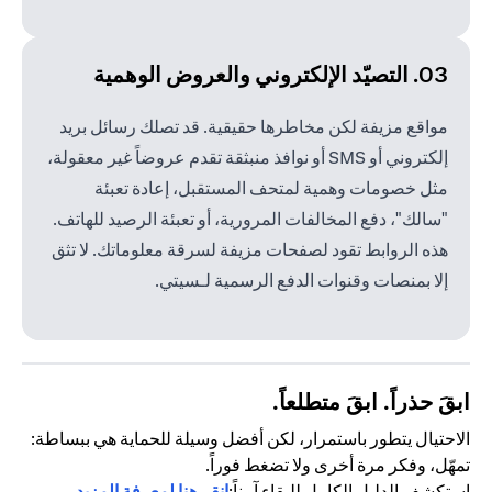
03. التصيّد الإلكتروني والعروض الوهمية
مواقع مزيفة لكن مخاطرها حقيقية. قد تصلك رسائل بريد
إلكتروني أو SMS أو نوافذ منبثقة تقدم عروضاً غير معقولة،
مثل خصومات وهمية لمتحف المستقبل، إعادة تعبئة
"سالك"، دفع المخالفات المرورية، أو تعبئة الرصيد للهاتف.
هذه الروابط تقود لصفحات مزيفة لسرقة معلوماتك. لا تثق
إلا بمنصات وقنوات الدفع الرسمية لـسيتي.
ابقَ حذراً. ابقَ متطلعاً.
الاحتيال يتطور باستمرار، لكن أفضل وسيلة للحماية هي ببساطة:
تمهّل، وفكر مرة أخرى ولا تضغط فوراً.
استكشف الدليل الكامل للبقاء آمناً:
انقر هنا لمعرفة المزيد