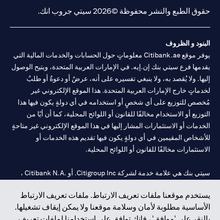
حقوق الطبع والنشر محفوظة ©2026 سيتي جروب انك.
البنود و الظروف
يوفر موقع Citibank.ae معلوماتٍ حول الحسابات والخدمات المالية التي
يقدمها فرع سيتي بنك إن.إيه. في الإمارات العربية المتحدة، ويتيح الوصول
إليها. ولا يُقصد به، ولا ينبغي تفسيره على أنه، عرضٌ أو دعوةٌ أو طلبٌ
لخدماتٍ خارج الإمارات العربية المتحدة. هذا الموقع الإلكتروني غير
مُخصص للتوزيع على أي شخصٍ أو استخدامه في أي دولةٍ يكون فيها هذا
التوزيع أو الاستخدام مخالفًا للقانون أو اللوائح المحلية، كما أن أيًا من
الخدمات أو الاستثمارات المشار إليها في هذا الموقع الإلكتروني غير متاحةٍ
للأشخاص المقيمين في أي دولةٍ يكون فيها تقديم هذه الخدمات أو
الاستثمارات مخالفًا للقانون أو اللوائح المحلية.
سيتي بنك هي علامة خدمة لشركة Citigroup Inc. أو .Citibank N.A ،
مستخدمة ومسجلة في جميع أنحاء العالم.
يستخدم موقعنا ملفات تعريف الارتباط. ملفات تعريف الارتباط
الأساسية مطلوبة لأمان وسلامة موقعنا ولا يمكن إيقاف تشغيلها.
سيتي بنك إن. إيه. الإمارات مسجل لدى مصرف الإمارات المركزي تحت
بالنقر على 'موافق' ، فإنك توافق على استخدامنا لملفات تعريف