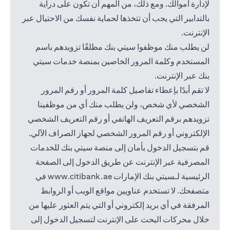
لإدارة أموالك. ومع ذلك، من المهم أن تكون على دراية
بالتدابير التي يجب أن تتخذها لحماية نفسك من الاحتيال عبر
الإنترنت.
لن يطلب منك موظفوا سيتي بنك مطلقًا تزويدهم باسم
المستخدم وكلمة المرور الخاصين بمنصة خدمات سيتي
بنك عبر الإنترنت.
لا تقم أبدًا بإعطاء تفاصيل كلمة المرور أو رقم المرور
الشخصي لأي شخص، ولن يطلب منك أي من موظفينا
تزويدهم برقم التعريف الهاتفي أو رقم التعريف الشخصي
الإلكتروني أو رقم المرور الشخصي لجهاز الصراف الآلي.
قم بتسجيل الدخول بأمان إلى منصة سيتي بنك للخدمات
المصرفية عبر الإنترنت عن طريق الدخول إلى الصفحة
(opens in a new tab)
الرئيسية لـسيتي بنك الإمارات
www.citibank.ae
في
متصفحك. لا تستخدم عناويين مواقع الويب أو الروابط
المرفقة في أي بريد إلكتروني أو التي يتم العثور عليها من
خلال محركات البحث على الإنترنت لتسجيل الدخول إلى