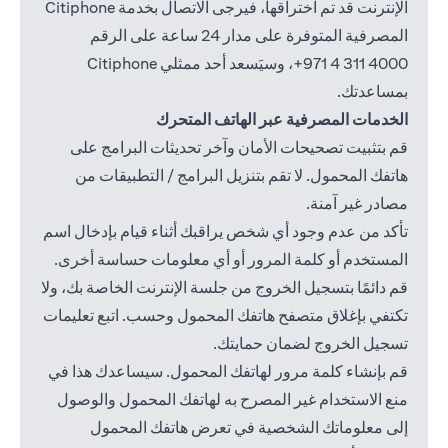
الإنترنت قد تم اختراقها، فيرجى الاتصال بخدمة Citiphone
المصرفية المتوفرة على مدار 24 ساعة على الرقم
4000 311 4 971+
، وسيَسعد أحد ممثلي Citiphone
بمساعدتك.
الخدمات المصرفية عبر الهاتف المتحرك
قم بتثبيت تصحيحات الأمان وآخر تحديثات البرامج على
هاتفك المحمول. لا تقم بتنزيل البرامج / التطبيقات من
مصادر غير آمنة.
تأكد من عدم وجود أي شخص يراقبك أثناء قيام بإدخال اسم
المستخدم أو كلمة المرور أو أي معلومات حساسة أخرى.
قم دائمًا بتسجيل الخروج من جلسة الإنترنت الخاصة بك، ولا
تكتفي بإغلاق متصفح هاتفك المحمول وحسب. اتبع تعليمات
تسجيل الخروج لضمان حمايتك.
قم بإنشاء كلمة مرور لهاتفك المحمول. سيساعدك هذا في
منع الاستخدام غير المصرح به لهاتفك المحمول والوصول
إلى معلوماتك الشخصية في تعرض هاتفك المحمول