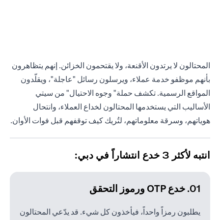
المحتالون لا يرتدون الأقنعة، ولا يقتحمون الخزائن. إنهم يتظاهرون
بأنهم موظفو خدمة عملاء، ويرسلون رسائل "عاجلة"، ويقلّدون
المواقع الرسمية. تكشف حملة" وجوه الاحتيال" من سيتي
الأساليب التي يستخدمها المحتالون لخداع العملاء، وانتحال
هوياتهم، وسرقة معلوماتهم، لتُريك كيف توقفهم قبل فوات الأوان.
انتبه لأكثر 3 خدع انتشاراً في دبي:
01. خدع OTP ورموز التحقق
يطلبون رمزاً واحداً، فيأخذون كل شيء. قد يدّعي المحتالون