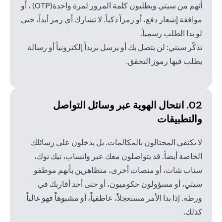
أنهم من سيتي ويطلبون كلمة المرور لمرة واحدة(OTP) ، أو
موافقة إشعار دفع، أو رمزاً ذكياً. لا تشارك أي رمز أبداً، حتى
لو بدا الطلب رسمياً.
تذكّر سيتي: لن يتصل بك أو يرسل بريداً إلكترونياً أو رسالة
يطلب فيها رموز التحقق.
02. انتحال الهوية عبر وسائل
التواصل
والتطبيقات
لا يكتفي المحتالون بالمكالمات. بل يدخلون على رسائلك
الخاصة أيضاً. قد يتواصلون معك عبر واتساب، تيك توك،
سناب شات، أو منصات أخرى، متظاهرين بأنهم موظفو
سيتي، أو مسؤولون حكوميون، أو حتى أحد أقاربك في
ورطة. إذا بدا الأمر مستعجلاً، عاطفياً، أو مشبوهاً فهو غالباً
كذلك.