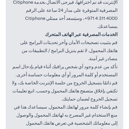
الإنترنت قد تم اختراقها، فيرجى الاتصال بخدمة Citiphone
المصرفية المتوفرة على مدار 24 ساعة على الرقم
4000 311 4 971+
، وسيَسعد أحد ممثلي Citiphone
بمساعدتك.
الخدمات المصرفية عبر الهاتف المتحرك
قم بتثبيت تصحيحات الأمان وآخر تحديثات البرامج على
هاتفك المحمول. لا تقم بتنزيل البرامج / التطبيقات من
مصادر غير آمنة.
تأكد من عدم وجود أي شخص يراقبك أثناء قيام بإدخال اسم
المستخدم أو كلمة المرور أو أي معلومات حساسة أخرى.
قم دائمًا بتسجيل الخروج من جلسة الإنترنت الخاصة بك، ولا
تكتفي بإغلاق متصفح هاتفك المحمول وحسب. اتبع تعليمات
تسجيل الخروج لضمان حمايتك.
قم بإنشاء كلمة مرور لهاتفك المحمول. سيساعدك هذا في
منع الاستخدام غير المصرح به لهاتفك المحمول والوصول
إلى معلوماتك الشخصية في تعرض هاتفك المحمول