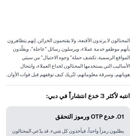
المحتالون لا يرتدون الأقنعة، ولا يقتحمون الخزائن. إنهم يتظاهرون
بأنهم موظفو خدمة عملاء، ويرسلون رسائل "عاجلة"، ويقلّدون
المواقع الرسمية. تكشف حملة" وجوه الاحتيال" من سيتي
الأساليب التي يستخدمها المحتالون لخداع العملاء، وانتحال
هوياتهم، وسرقة معلوماتهم، لتُريك كيف توقفهم قبل فوات الأوان.
انتبه لأكثر 3 خدع انتشاراً في دبي:
01. خدع OTP ورموز التحقق
يطلبون رمزاً واحداً، فيأخذون كل شيء. قد يدّعي المحتالون