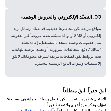
03. التصيّد الإلكتروني والعروض الوهمية
مواقع مزيفة لكن مخاطرها حقيقية. قد تصلك رسائل بريد
إلكتروني أو SMS أو نوافذ منبثقة تقدم عروضاً غير معقولة،
مثل خصومات وهمية لمتحف المستقبل، إعادة تعبئة
"سالك"، دفع المخالفات المرورية، أو تعبئة الرصيد للهاتف.
هذه الروابط تقود لصفحات مزيفة لسرقة معلوماتك. لا تثق
إلا بمنصات وقنوات الدفع الرسمية لـسيتي.
ابقَ حذراً. ابقَ متطلعاً.
الاحتيال يتطور باستمرار، لكن أفضل وسيلة للحماية هي ببساطة:
تمهّل، وفكر مرة أخرى ولا تضغط فوراً.
استكشف الدليل الكامل للبقاء آمناً:
انقر هنا لمعرفة المزيد