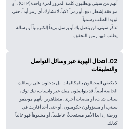
أنهم من سيتي ويطلبون كلمة المرور لمرة واحدة(OTP) ، أو
موافقة إشعار دفع، أو رمزاً ذكياً. لا تشارك أي رمز أبداً، حتى
لو بدا الطلب رسمياً.
تذكّر سيتي: لن يتصل بك أو يرسل بريداً إلكترونياً أو رسالة
يطلب فيها رموز التحقق.
02. انتحال الهوية عبر وسائل
التواصل
والتطبيقات
لا يكتفي المحتالون بالمكالمات. بل يدخلون على رسائلك
الخاصة أيضاً. قد يتواصلون معك عبر واتساب، تيك توك،
سناب شات، أو منصات أخرى، متظاهرين بأنهم موظفو
سيتي، أو مسؤولون حكوميون، أو حتى أحد أقاربك في
ورطة. إذا بدا الأمر مستعجلاً، عاطفياً، أو مشبوهاً فهو غالباً
كذلك.