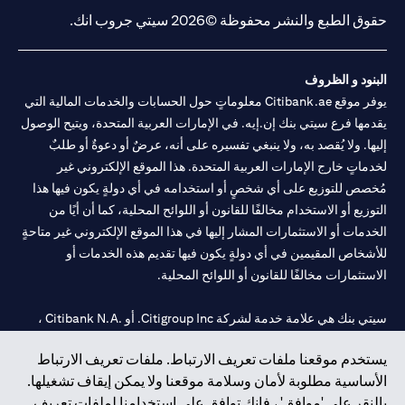
حقوق الطبع والنشر محفوظة ©2026 سيتي جروب انك.
البنود و الظروف
يوفر موقع Citibank.ae معلوماتٍ حول الحسابات والخدمات المالية التي
يقدمها فرع سيتي بنك إن.إيه. في الإمارات العربية المتحدة، ويتيح الوصول
إليها. ولا يُقصد به، ولا ينبغي تفسيره على أنه، عرضٌ أو دعوةٌ أو طلبٌ
لخدماتٍ خارج الإمارات العربية المتحدة. هذا الموقع الإلكتروني غير
مُخصص للتوزيع على أي شخصٍ أو استخدامه في أي دولةٍ يكون فيها هذا
التوزيع أو الاستخدام مخالفًا للقانون أو اللوائح المحلية، كما أن أيًا من
الخدمات أو الاستثمارات المشار إليها في هذا الموقع الإلكتروني غير متاحةٍ
للأشخاص المقيمين في أي دولةٍ يكون فيها تقديم هذه الخدمات أو
الاستثمارات مخالفًا للقانون أو اللوائح المحلية.
سيتي بنك هي علامة خدمة لشركة Citigroup Inc. أو .Citibank N.A ،
مستخدمة ومسجلة في جميع أنحاء العالم.
يستخدم موقعنا ملفات تعريف الارتباط. ملفات تعريف الارتباط
الأساسية مطلوبة لأمان وسلامة موقعنا ولا يمكن إيقاف تشغيلها.
سيتي بنك إن. إيه. الإمارات مسجل لدى مصرف الإمارات المركزي تحت
بالنقر على 'موافق' ، فإنك توافق على استخدامنا لملفات تعريف