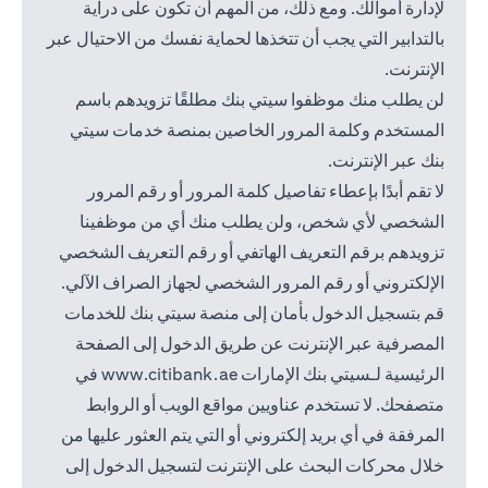
لإدارة أموالك. ومع ذلك، من المهم أن تكون على دراية
بالتدابير التي يجب أن تتخذها لحماية نفسك من الاحتيال عبر
الإنترنت.
لن يطلب منك موظفوا سيتي بنك مطلقًا تزويدهم باسم
المستخدم وكلمة المرور الخاصين بمنصة خدمات سيتي
بنك عبر الإنترنت.
لا تقم أبدًا بإعطاء تفاصيل كلمة المرور أو رقم المرور
الشخصي لأي شخص، ولن يطلب منك أي من موظفينا
تزويدهم برقم التعريف الهاتفي أو رقم التعريف الشخصي
الإلكتروني أو رقم المرور الشخصي لجهاز الصراف الآلي.
قم بتسجيل الدخول بأمان إلى منصة سيتي بنك للخدمات
المصرفية عبر الإنترنت عن طريق الدخول إلى الصفحة
(opens in a new tab)
الرئيسية لـسيتي بنك الإمارات
www.citibank.ae
في
متصفحك. لا تستخدم عناويين مواقع الويب أو الروابط
المرفقة في أي بريد إلكتروني أو التي يتم العثور عليها من
خلال محركات البحث على الإنترنت لتسجيل الدخول إلى