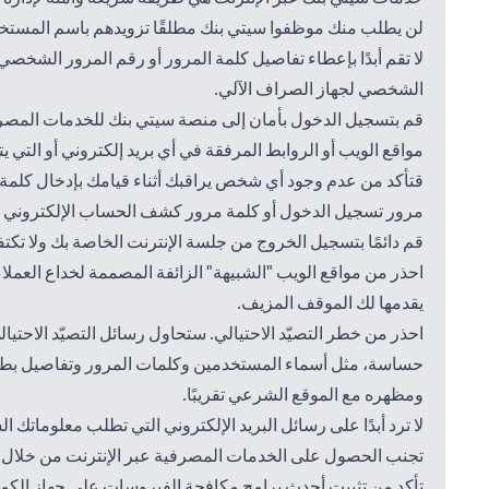
لن يطلب منك موظفوا سيتي بنك مطلقًا تزويدهم باسم المستخد
لا تقم أبدًا بإعطاء تفاصيل كلمة المرور أو رقم المرور الشخ
الشخصي لجهاز الصراف الآلي.
قم بتسجيل الدخول بأمان إلى منصة سيتي بنك للخدمات المصرف
مواقع الويب أو الروابط المرفقة في أي بريد إلكتروني أو التي
قتأكد من عدم وجود أي شخص يراقبك أثناء قيامك بإدخال كلمة م
مرور تسجيل الدخول أو كلمة مرور كشف الحساب الإلكتروني 
قم دائمًا بتسجيل الخروج من جلسة الإنترنت الخاصة بك ولا ت
احذر من مواقع الويب "الشبيهة" الزائفة المصممة لخداع العملاء
يقدمها لك الموقف المزيف.
احذر من خطر التصيّد الاحتيالي. ستحاول رسائل التصيّد الاح
حساسة، مثل أسماء المستخدمين وكلمات المرور وتفاصيل بطاقة 
ومظهره مع الموقع الشرعي تقريبًا.
لا ترد أبدًا على رسائل البريد الإلكتروني التي تطلب معلوماتك ا
تجنب الحصول على الخدمات المصرفية عبر الإنترنت من خلال جها
تأكد من تثبيت أحدث برامج مكافحة الفيروسات على جهاز الكمب