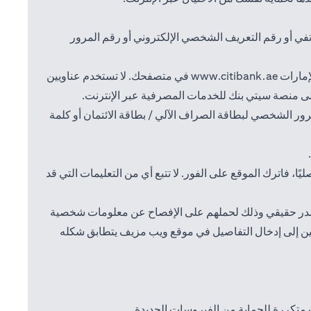
تفي أو رقم التعريف الشخصي الإلكتروني أو رقم المرور
(opens in a new tab)
إمارات
www.citibank.ae
في متصفحك. لا تستخدم عناويين
إلى منصة سيتي بنك للخدمات المصرفية عبر الإنترنت.
ور الشخصي لبطاقة الصراف الآلي / بطاقة الائتمان أو كلمة
، فاترك الموقع على الفور. لا تتبع أي من التعليمات التي قد
ن مصدر حقيقي وذلك لحملهم على الإفصاح عن معلومات شخصية
مين إلى إدخال التفاصيل في موقع ويب مزيف يتطابق شكله
متكررة للحماية من الفيروسات الجديدة.