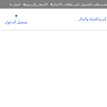
قدم بطلب للحصول على بطاقات الائتمان
الأسعار والرسوم
اتصل بنا
(opens in a new tab)
كبرى
الحياة والمال
(opens in a new tab)
تسجيل الدخول