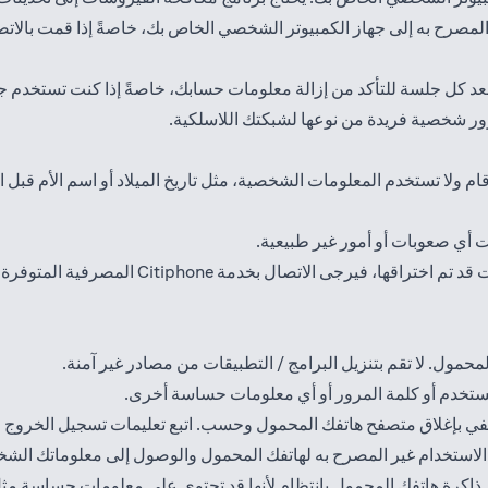
صرح به إلى جهاز الكمبيوتر الشخصي الخاص بك، خاصةً إذا قمت بالاتص
 كل جلسة للتأكد من إزالة معلومات حسابك، خاصةً إذا كنت تستخدم جها
رور شخصية فريدة من نوعها لشبكتك اللاسلكية.
 ولا تستخدم المعلومات الشخصية، مثل تاريخ الميلاد أو اسم الأم قبل ال
 أي صعوبات أو أمور غير طبيعية.
خدمة Citiphone المصرفية المتوفرة على مدار 24 ساعة على الرقم
حمول. لا تقم بتنزيل البرامج / التطبيقات من مصادر غير آمنة.
مستخدم أو كلمة المرور أو أي معلومات حساسة أخرى.
تكتفي بإغلاق متصفح هاتفك المحمول وحسب. اتبع تعليمات تسجيل الخروج 
الاستخدام غير المصرح به لهاتفك المحمول والوصول إلى معلوماتك الش
في ذاكرة هاتفك المحمول بانتظام لأنها قد تحتوي على معلومات حساسة م