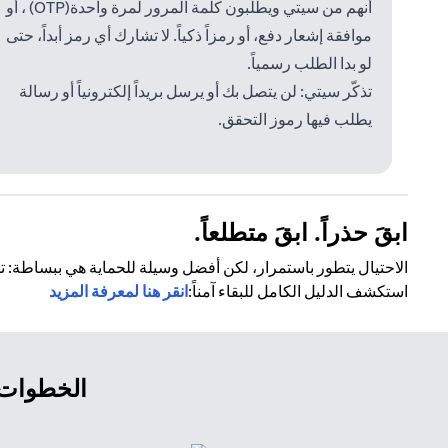
أنهم من سيتي ويطلبون كلمة المرور لمرة واحدة(OTP) ، أو
موافقة إشعار دفع، أو رمزاً ذكياً. لا تشارك أي رمز أبداً، حتى
لو بدا الطلب رسمياً.
تذكّر سيتي: لن يتصل بك أو يرسل بريداً إلكترونياً أو رسالة
يطلب فيها رموز التحقق.
ابقَ حذراً. ابقَ متطلعاً.
الاحتيال يتطور باستمرار، لكن أفضل وسيلة للحماية هي ببساطة: تم
استكشف الدليل الكامل للبقاء آمناً:
انقر هنا لمعرفة المزيد
الخطوات ا