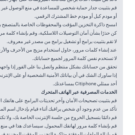
قم بتثبيت جدار حماية شخصي للمساعدة في منع الوصول غير الم
أو مودم كبل أو مودم خط المشترك الرقمي.
امسح ذاكرة التخزين المؤقت والمحفوظات الخاصة بالمتصفح بعد
كن حذرًا بشأن أمان التوصيلات اللاسلكية، وقم بإنشاء كلمة م
لا تقم بتثبيت برامج أو تشغيل برامج من مصدر غير معروف.
عند إنشاء كلمات مرور، حاول استخدام مزيج من الأحرف والأرقام
لا تستخدم نفس كلمة المرور لجميع حساباتك.
تحقق من حساباتك بشكل منتظم واتصل بنا على الفور إذا واجهت
إذا ساورك الشك في أن بياناتك الأمنية الشخصية أو على الإنترنت قد تم اختراقها، فيرجى الاتصال ب
أحد ممثلي Citiphone بمساعدتك.
الخدمات المصرفية عبر الهاتف المتحرك
قم بتثبيت تصحيحات الأمان وآخر تحديثات البرامج على هاتفك الم
تأكد من عدم وجود أي شخص يراقبك أثناء قيام بإدخال اسم ال
قم دائمًا بتسجيل الخروج من جلسة الإنترنت الخاصة بك، ولا 
قم بإنشاء كلمة مرور لهاتفك المحمول. سيساعدك هذا في منع 
قم بإزالة الملفات المؤقتة وذاكرة التخزين المؤقت المخزنة 