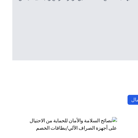
(opens in a new tab)
مال