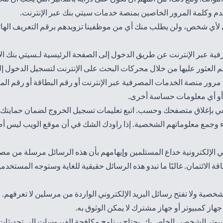
م وكلمة المرور الخاصين بمنصة خدمات سيتي بنك عبر الإنترنت.
صي لأي شخص، ولن يطلب منك أي من موظفينا تزويدهم برقم التعريف الها
ية عبر الإنترنت عن طريق الدخول إلى الصفحة الرئيسية لـسيتي بنك ال
 يتم العثور عليها من خلال محركات البحث على الإنترنت لتسجيل الدخول 
رور منصة الخدمات المصرفية عبر الإنترنت أو رقم البطاقة أو رقم المر
أو أي معلومات حساسة أخرى.
كتفي بإغلاق متصفحك وحسب. اتبع تعليمات تسجيل الخروج لضمان حمايتك.
 وجمع معلوماتهم الشخصية. إذا راودك الشك في أن موقع الويب ليس أصليًا
تيالي الإلكترونية خداع المستلمين وإيهامهم بأن هذه الرسائل مرسلة م
الائتمان. غالبًا ما تبدو هذه الرسائل حقيقية للغاية وستوجه المستخد
لشخصية ولا تفتح رسائل البريد الإلكتروني الواردة من مرسلين لا تعرفهم.
ز كمبيوتر أو جهاز مشترك لا يمكن الوثوق به.
يوتر الشخصي الخاص بك. يحتاج برنامج مكافحة الفيروسات إلى تحديثات 