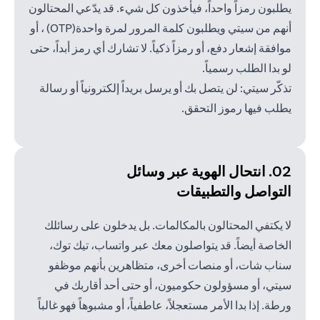
يطلبون رمزاً واحداً، فيأخذون كل شيء. قد يدّعي المحتالون
أنهم من سيتي ويطلبون كلمة المرور لمرة واحدة(OTP) ، أو
موافقة إشعار دفع، أو رمزاً ذكياً. لا تشارك أي رمز أبداً، حتى
لو بدا الطلب رسمياً.
تذكّر سيتي: لن يتصل بك أو يرسل بريداً إلكترونياً أو رسالة
يطلب فيها رموز التحقق.
02. انتحال الهوية عبر وسائل
التواصل والتطبيقات
لا يكتفي المحتالون بالمكالمات. بل يدخلون على رسائلك
الخاصة أيضاً. قد يتواصلون معك عبر واتساب، تيك توك،
سناب شات، أو منصات أخرى، متظاهرين بأنهم موظفو
سيتي، أو مسؤولون حكوميون، أو حتى أحد أقاربك في
ورطة. إذا بدا الأمر مستعجلاً، عاطفياً، أو مشبوهاً فهو غالباً