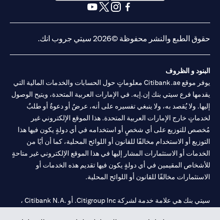
opens in a new tab
opens in a new tab
opens in a new tab
opens in a new tab
opens in a new tab
opens in a new tab
حقوق الطبع والنشر محفوظة ©2026 سيتي جروب انك.
البنود و الظروف
يوفر موقع Citibank.ae معلوماتٍ حول الحسابات والخدمات المالية التي
يقدمها فرع سيتي بنك إن.إيه. في الإمارات العربية المتحدة، ويتيح الوصول
إليها. ولا يُقصد به، ولا ينبغي تفسيره على أنه، عرضٌ أو دعوةٌ أو طلبٌ
لخدماتٍ خارج الإمارات العربية المتحدة. هذا الموقع الإلكتروني غير
مُخصص للتوزيع على أي شخصٍ أو استخدامه في أي دولةٍ يكون فيها هذا
التوزيع أو الاستخدام مخالفًا للقانون أو اللوائح المحلية، كما أن أيًا من
الخدمات أو الاستثمارات المشار إليها في هذا الموقع الإلكتروني غير متاحةٍ
للأشخاص المقيمين في أي دولةٍ يكون فيها تقديم هذه الخدمات أو
الاستثمارات مخالفًا للقانون أو اللوائح المحلية.
سيتي بنك هي علامة خدمة لشركة Citigroup Inc. أو .Citibank N.A ،
مستخدمة ومسجلة في جميع أنحاء العالم.