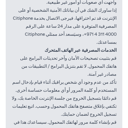
واجهت أي صعوبات أو أمور غير طبيعية.
إذا ساورك الشك في أن بياناتك الأمنية الشخصية أو على
الإنترنت قد تم اختراقها، فيرجى الاتصال بخدمة Citiphone
المصرفية المتوفرة على مدار 24 ساعة على الرقم
4000 311 4 971+
، وسيَسعد أحد ممثلي Citiphone
بمساعدتك.
الخدمات المصرفية عبر الهاتف المتحرك
قم بتثبيت تصحيحات الأمان وآخر تحديثات البرامج على
هاتفك المحمول. لا تقم بتنزيل البرامج / التطبيقات من
مصادر غير آمنة.
تأكد من عدم وجود أي شخص يراقبك أثناء قيام بإدخال اسم
المستخدم أو كلمة المرور أو أي معلومات حساسة أخرى.
قم دائمًا بتسجيل الخروج من جلسة الإنترنت الخاصة بك، ولا
تكتفي بإغلاق متصفح هاتفك المحمول وحسب. اتبع تعليمات
تسجيل الخروج لضمان حمايتك.
قم بإنشاء كلمة مرور لهاتفك المحمول. سيساعدك هذا في