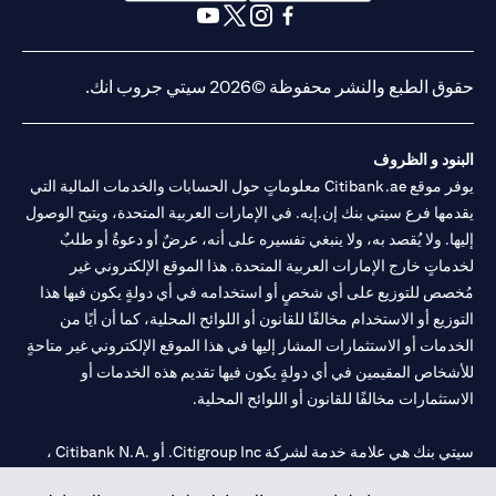
opens in a new tab
opens in a new tab
opens in a new tab
opens in a new tab
opens in a new tab
opens in a new tab
حقوق الطبع والنشر محفوظة ©2026 سيتي جروب انك.
البنود و الظروف
يوفر موقع Citibank.ae معلوماتٍ حول الحسابات والخدمات المالية التي
يقدمها فرع سيتي بنك إن.إيه. في الإمارات العربية المتحدة، ويتيح الوصول
إليها. ولا يُقصد به، ولا ينبغي تفسيره على أنه، عرضٌ أو دعوةٌ أو طلبٌ
لخدماتٍ خارج الإمارات العربية المتحدة. هذا الموقع الإلكتروني غير
مُخصص للتوزيع على أي شخصٍ أو استخدامه في أي دولةٍ يكون فيها هذا
التوزيع أو الاستخدام مخالفًا للقانون أو اللوائح المحلية، كما أن أيًا من
الخدمات أو الاستثمارات المشار إليها في هذا الموقع الإلكتروني غير متاحةٍ
للأشخاص المقيمين في أي دولةٍ يكون فيها تقديم هذه الخدمات أو
الاستثمارات مخالفًا للقانون أو اللوائح المحلية.
سيتي بنك هي علامة خدمة لشركة Citigroup Inc. أو .Citibank N.A ،
مستخدمة ومسجلة في جميع أنحاء العالم.