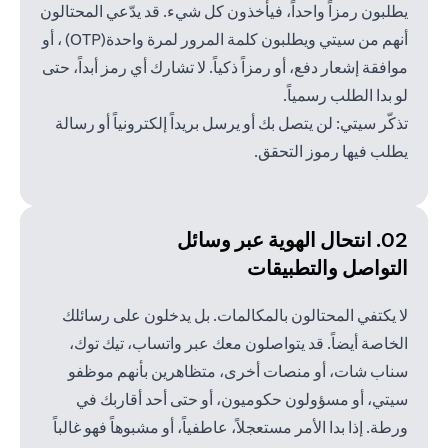
يطلبون رمزاً واحداً، فيأخذون كل شيء. قد يدّعي المحتالون
أنهم من سيتي ويطلبون كلمة المرور لمرة واحدة(OTP) ، أو
موافقة إشعار دفع، أو رمزاً ذكياً. لا تشارك أي رمز أبداً، حتى
لو بدا الطلب رسمياً.
تذكّر سيتي: لن يتصل بك أو يرسل بريداً إلكترونياً أو رسالة
يطلب فيها رموز التحقق.
02. انتحال الهوية عبر وسائل
التواصل والتطبيقات
لا يكتفي المحتالون بالمكالمات. بل يدخلون على رسائلك
الخاصة أيضاً. قد يتواصلون معك عبر واتساب، تيك توك،
سناب شات، أو منصات أخرى، متظاهرين بأنهم موظفو
سيتي، أو مسؤولون حكوميون، أو حتى أحد أقاربك في
ورطة. إذا بدا الأمر مستعجلاً، عاطفياً، أو مشبوهاً فهو غالباً