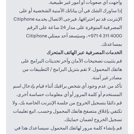
واجهت أي صعوبات أو أمور غير طبيعية.
إذا ساورك الشك في أن بياناتك الأمنية الشخصية أو على
الإنترنت قد تم اختراقها، فيرجى الاتصال بخدمة Citiphone
المصرفية المتوفرة على مدار 24 ساعة على الرقم
4000 311 4 971+
، وسيَسعد أحد ممثلي Citiphone
بمساعدتك.
الخدمات المصرفية عبر الهاتف المتحرك
قم بتثبيت تصحيحات الأمان وآخر تحديثات البرامج على
هاتفك المحمول. لا تقم بتنزيل البرامج / التطبيقات من
مصادر غير آمنة.
تأكد من عدم وجود أي شخص يراقبك أثناء قيام بإدخال اسم
المستخدم أو كلمة المرور أو أي معلومات حساسة أخرى.
قم دائمًا بتسجيل الخروج من جلسة الإنترنت الخاصة بك، ولا
تكتفي بإغلاق متصفح هاتفك المحمول وحسب. اتبع تعليمات
تسجيل الخروج لضمان حمايتك.
قم بإنشاء كلمة مرور لهاتفك المحمول. سيساعدك هذا في