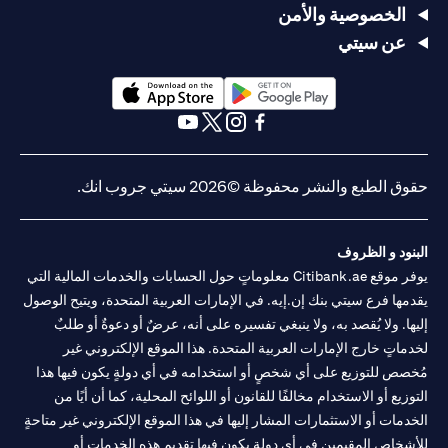
الخصوصية والأمن
عن سيتي
(opens in a new tab)
(opens in a new tab)
(opens in a new tab)
(opens in a new tab)
(opens in a new tab)
(opens in a new tab)
حقوق الطبع والنشر محفوظة ©2026 سيتي جروب انك.
البنود و الظروف
يوفر موقع Citibank.ae معلوماتٍ حول الحسابات والخدمات المالية التي
يقدمها فرع سيتي بنك إن.إيه. في الإمارات العربية المتحدة، ويتيح الوصول
إليها. ولا يُقصد به، ولا ينبغي تفسيره على أنه، عرضٌ أو دعوةٌ أو طلبٌ
لخدماتٍ خارج الإمارات العربية المتحدة. هذا الموقع الإلكتروني غير
مُخصص للتوزيع على أي شخصٍ أو استخدامه في أي دولةٍ يكون فيها هذا
التوزيع أو الاستخدام مخالفًا للقانون أو اللوائح المحلية، كما أن أيًا من
الخدمات أو الاستثمارات المشار إليها في هذا الموقع الإلكتروني غير متاحةٍ
للأشخاص المقيمين في أي دولةٍ يكون فيها تقديم هذه الخدمات أو