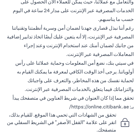
والتعامل مع عملائنا، حيث يمكن للعملاء الآن الحصول على
الخدمات المصرفية عبر الإنترنت على مدار 24 ساعة في اليوم
حسب ما يناسبهم.
رغم أننا نبذل قصارى جهدنا لضمان أمن وسرية أنظمتنا وتقنياتنا
المصرفية عبر الإنترنت، إلا أنه يتعين عليك أيضًا اتخاذ تدابير إضافية
من جانبك لضمان أمنك عند استخدام الإنترنت وعند إجراء
المعاملات المصرفية عبر الإنترنت.
في سيتي بنك، نضع أمن المعلومات وحماية عملائنا على رأس
أولوياتنا. يرجى أخذ الوقت الكافي لمعرفة ما يمكنك القيام به
لحماية نفسك من هذه المخاطر، والتعرف على واجباتك
والتزاماتك فيما يتعلق بالخدمات المصرفية عبر الإنترنت.
تحقق مما إذا كان العنوان في شريط العناوين في متصفحك يبدأ
بـ:
https://online.citibank.ae/
تحقق من الشهادات التي تحمي هذا الموقع. للقيام بذلك،
انقر على علامة "القفل الأصفر" في الشريط السفلي من
متصفحك.