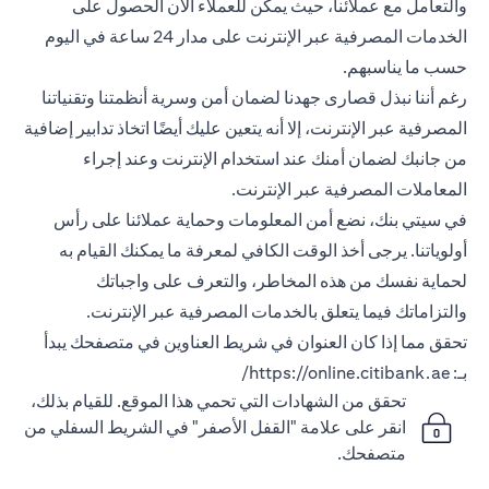
والتعامل مع عملائنا، حيث يمكن للعملاء الآن الحصول على
الخدمات المصرفية عبر الإنترنت على مدار 24 ساعة في اليوم
حسب ما يناسبهم.
رغم أننا نبذل قصارى جهدنا لضمان أمن وسرية أنظمتنا وتقنياتنا
المصرفية عبر الإنترنت، إلا أنه يتعين عليك أيضًا اتخاذ تدابير إضافية
من جانبك لضمان أمنك عند استخدام الإنترنت وعند إجراء
المعاملات المصرفية عبر الإنترنت.
في سيتي بنك، نضع أمن المعلومات وحماية عملائنا على رأس
أولوياتنا. يرجى أخذ الوقت الكافي لمعرفة ما يمكنك القيام به
لحماية نفسك من هذه المخاطر، والتعرف على واجباتك
والتزاماتك فيما يتعلق بالخدمات المصرفية عبر الإنترنت.
تحقق مما إذا كان العنوان في شريط العناوين في متصفحك يبدأ
بـ:
https://online.citibank.ae/
تحقق من الشهادات التي تحمي هذا الموقع. للقيام بذلك،
انقر على علامة "القفل الأصفر" في الشريط السفلي من
متصفحك.