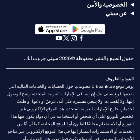
الخصوصية والأمن
عن سيتي
(opens in a new tab)
(opens in a new tab)
(opens in a new tab)
(opens in a new tab)
(opens in a new tab)
(opens in a new tab)
حقوق الطبع والنشر محفوظة ©2026 سيتي جروب انك.
البنود و الظروف
يوفر موقع Citibank.ae معلوماتٍ حول الحسابات والخدمات المالية التي
يقدمها فرع سيتي بنك إن.إيه. في الإمارات العربية المتحدة، ويتيح الوصول
إليها. ولا يُقصد به، ولا ينبغي تفسيره على أنه، عرضٌ أو دعوةٌ أو طلبٌ
لخدماتٍ خارج الإمارات العربية المتحدة. هذا الموقع الإلكتروني غير
مُخصص للتوزيع على أي شخصٍ أو استخدامه في أي دولةٍ يكون فيها هذا
التوزيع أو الاستخدام مخالفًا للقانون أو اللوائح المحلية، كما أن أيًا من
الخدمات أو الاستثمارات المشار إليها في هذا الموقع الإلكتروني غير متاحةٍ
للأشخاص المقيمين في أي دولةٍ يكون فيها تقديم هذه الخدمات أو