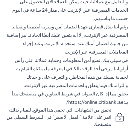
والتعامل مع عملائنا، حيث يمكن للعملاء الآن الحصول على
الخدمات المصرفية عبر الإنترنت على مدار 24 ساعة في اليوم
حسب ما يناسبهم.
رغم أننا نبذل قصارى جهدنا لضمان أمن وسرية أنظمتنا وتقنياتنا
المصرفية عبر الإنترنت، إلا أنه يتعين عليك أيضًا اتخاذ تدابير إضافية
من جانبك لضمان أمنك عند استخدام الإنترنت وعند إجراء
المعاملات المصرفية عبر الإنترنت.
في سيتي بنك، نضع أمن المعلومات وحماية عملائنا على رأس
أولوياتنا. يرجى أخذ الوقت الكافي لمعرفة ما يمكنك القيام به
لحماية نفسك من هذه المخاطر، والتعرف على واجباتك
والتزاماتك فيما يتعلق بالخدمات المصرفية عبر الإنترنت.
تحقق مما إذا كان العنوان في شريط العناوين في متصفحك يبدأ
بـ:
https://online.citibank.ae/
تحقق من الشهادات التي تحمي هذا الموقع. للقيام بذلك،
انقر على علامة "القفل الأصفر" في الشريط السفلي من
متصفحك.