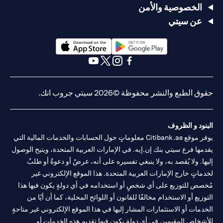
الخصوصية والأمن
عن سيتي
opens in a new tab
opens in a new tab
opens in a new tab
opens in a new tab
opens in a new tab
opens in a new tab
حقوق الطبع والنشر محفوظة ©2026 سيتي جروب انك.
البنود و الظروف
يوفر موقع Citibank.ae معلوماتٍ حول الحسابات والخدمات المالية التي
يقدمها فرع سيتي بنك إن.إيه. في الإمارات العربية المتحدة، ويتيح الوصول
إليها. ولا يُقصد به، ولا ينبغي تفسيره على أنه، عرضٌ أو دعوةٌ أو طلبٌ
لخدماتٍ خارج الإمارات العربية المتحدة. هذا الموقع الإلكتروني غير
مُخصص للتوزيع على أي شخصٍ أو استخدامه في أي دولةٍ يكون فيها هذا
التوزيع أو الاستخدام مخالفًا للقانون أو اللوائح المحلية، كما أن أيًا من
الخدمات أو الاستثمارات المشار إليها في هذا الموقع الإلكتروني غير متاحةٍ
للأشخاص المقيمين في أي دولةٍ يكون فيها تقديم هذه الخدمات أو