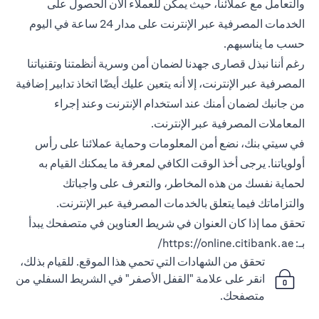
والتعامل مع عملائنا، حيث يمكن للعملاء الآن الحصول على
الخدمات المصرفية عبر الإنترنت على مدار 24 ساعة في اليوم
حسب ما يناسبهم.
رغم أننا نبذل قصارى جهدنا لضمان أمن وسرية أنظمتنا وتقنياتنا
المصرفية عبر الإنترنت، إلا أنه يتعين عليك أيضًا اتخاذ تدابير إضافية
من جانبك لضمان أمنك عند استخدام الإنترنت وعند إجراء
المعاملات المصرفية عبر الإنترنت.
في سيتي بنك، نضع أمن المعلومات وحماية عملائنا على رأس
أولوياتنا. يرجى أخذ الوقت الكافي لمعرفة ما يمكنك القيام به
لحماية نفسك من هذه المخاطر، والتعرف على واجباتك
والتزاماتك فيما يتعلق بالخدمات المصرفية عبر الإنترنت.
تحقق مما إذا كان العنوان في شريط العناوين في متصفحك يبدأ
بـ:
https://online.citibank.ae/
تحقق من الشهادات التي تحمي هذا الموقع. للقيام بذلك،
انقر على علامة "القفل الأصفر" في الشريط السفلي من
متصفحك.