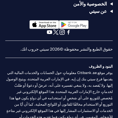
الخصوصية والأمن
عن سيتي
(opens in a new tab)
(opens in a new tab)
(opens in a new tab)
(opens in a new tab)
(opens in a new tab)
(opens in a new tab)
حقوق الطبع والنشر محفوظة ©2026 سيتي جروب انك.
البنود و الظروف
يوفر موقع Citibank.ae معلوماتٍ حول الحسابات والخدمات المالية التي
يقدمها فرع سيتي بنك إن.إيه. في الإمارات العربية المتحدة، ويتيح الوصول
إليها. ولا يُقصد به، ولا ينبغي تفسيره على أنه، عرضٌ أو دعوةٌ أو طلبٌ
لخدماتٍ خارج الإمارات العربية المتحدة. هذا الموقع الإلكتروني غير
مُخصص للتوزيع على أي شخصٍ أو استخدامه في أي دولةٍ يكون فيها هذا
التوزيع أو الاستخدام مخالفًا للقانون أو اللوائح المحلية، كما أن أيًا من
الخدمات أو الاستثمارات المشار إليها في هذا الموقع الإلكتروني غير متاحةٍ
للأشخاص المقيمين في أي دولةٍ يكون فيها تقديم هذه الخدمات أو