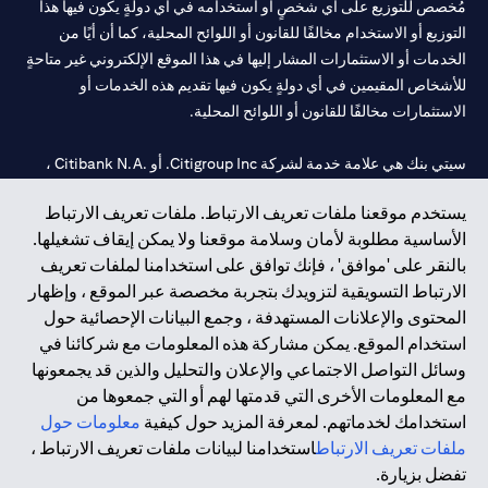
مُخصص للتوزيع على أي شخصٍ أو استخدامه في أي دولةٍ يكون فيها هذا
التوزيع أو الاستخدام مخالفًا للقانون أو اللوائح المحلية، كما أن أيًا من
الخدمات أو الاستثمارات المشار إليها في هذا الموقع الإلكتروني غير متاحةٍ
للأشخاص المقيمين في أي دولةٍ يكون فيها تقديم هذه الخدمات أو
الاستثمارات مخالفًا للقانون أو اللوائح المحلية.
سيتي بنك هي علامة خدمة لشركة Citigroup Inc. أو .Citibank N.A ،
مستخدمة ومسجلة في جميع أنحاء العالم.
يستخدم موقعنا ملفات تعريف الارتباط. ملفات تعريف الارتباط
الأساسية مطلوبة لأمان وسلامة موقعنا ولا يمكن إيقاف تشغيلها.
سيتي بنك إن. إيه. الإمارات مسجل لدى مصرف الإمارات المركزي تحت
بالنقر على 'موافق' ، فإنك توافق على استخدامنا لملفات تعريف
أرقام التراخيص 202563 لفرع الوصل في دبي، 531989 لفرع مول
الارتباط التسويقية لتزويدك بتجربة مخصصة عبر الموقع ، وإظهار
الإمارات في دبي، و
CN-1002019
لفرع أبوظبي. هاتف: 4000 311 04.
المحتوى والإعلانات المستهدفة ، وجمع البيانات الإحصائية حول
فرع سيتي بنك إن إيه - الإمارات العربية المتحدة مرخص من مصرف
استخدام الموقع. يمكن مشاركة هذه المعلومات مع شركائنا في
الإمارات العربية المتحدة المركزي كفرع لبنك أجنبي.
وسائل التواصل الاجتماعي والإعلان والتحليل والذين قد يجمعونها
سيتي بنك إن إيه الإمارات العربية المتحدة مرخص من هيئة الأوراق المالية
مع المعلومات الأخرى التي قدمتها لهم أو التي جمعوها من
والسلع في الإمارات العربية المتحدة ("SCA") للقيام بالنشاط المالي لـ أ)
استخدامك لخدماتهم. لمعرفة المزيد حول كيفية
معلومات حول
الاستشارات المالية والتعريف والترويج بموجب ترخيص رقم
ملفات تعريف الارتباط
استخدامنا لبيانات ملفات تعريف الارتباط ،
20200000097 ب) وسيط تداول في الأسواق الدولية بموجب ترخيص
تفضل بزيارة.
رقم 20200000198 ج) إدارة المحافظ بموجب ترخيص رقم