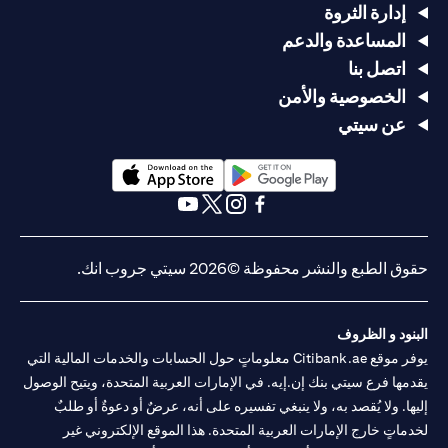
إدارة الثروة
المساعدة والدعم
اتصل بنا
الخصوصية والأمن
عن سيتي
(opens in a new tab)
(opens in a new tab)
(opens in a new tab)
(opens in a new tab)
(opens in a new tab)
(opens in a new tab)
حقوق الطبع والنشر محفوظة ©2026 سيتي جروب انك.
البنود و الظروف
يوفر موقع Citibank.ae معلوماتٍ حول الحسابات والخدمات المالية التي
يقدمها فرع سيتي بنك إن.إيه. في الإمارات العربية المتحدة، ويتيح الوصول
إليها. ولا يُقصد به، ولا ينبغي تفسيره على أنه، عرضٌ أو دعوةٌ أو طلبٌ
لخدماتٍ خارج الإمارات العربية المتحدة. هذا الموقع الإلكتروني غير