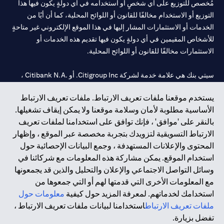
مُخصص للتوزيع على أي شخصٍ أو استخدامه في أي دولةٍ يكون فيها هذا
التوزيع أو الاستخدام مخالفًا للقانون أو اللوائح المحلية، كما أن أيًا من
الخدمات أو الاستثمارات المشار إليها في هذا الموقع الإلكتروني غير متاحةٍ
للأشخاص المقيمين في أي دولةٍ يكون فيها تقديم هذه الخدمات أو
الاستثمارات مخالفًا للقانون أو اللوائح المحلية.
سيتي بنك هي علامة خدمة لشركة Citigroup Inc. أو .Citibank N.A ،
مستخدمة ومسجلة في جميع أنحاء العالم.
يستخدم موقعنا ملفات تعريف الارتباط. ملفات تعريف الارتباط
الأساسية مطلوبة لأمان وسلامة موقعنا ولا يمكن إيقاف تشغيلها.
سيتي بنك إن. إيه. الإمارات مسجل لدى مصرف الإمارات المركزي تحت
بالنقر على 'موافق' ، فإنك توافق على استخدامنا لملفات تعريف
أرقام التراخيص 202563 لفرع الوصل في دبي، 531989 لفرع مول
الارتباط التسويقية لتزويدك بتجربة مخصصة عبر الموقع ، وإظهار
الإمارات في دبي، و
CN-1002019
لفرع أبوظبي. هاتف: 4000 311 04.
المحتوى والإعلانات المستهدفة ، وجمع البيانات الإحصائية حول
فرع سيتي بنك إن إيه - الإمارات العربية المتحدة مرخص من مصرف
استخدام الموقع. يمكن مشاركة هذه المعلومات مع شركائنا في
الإمارات العربية المتحدة المركزي كفرع لبنك أجنبي.
وسائل التواصل الاجتماعي والإعلان والتحليل والذين قد يجمعونها
سيتي بنك إن إيه الإمارات العربية المتحدة مرخص من هيئة الأوراق المالية
مع المعلومات الأخرى التي قدمتها لهم أو التي جمعوها من
والسلع في الإمارات العربية المتحدة ("SCA") للقيام بالنشاط المالي لـ أ)
استخدامك لخدماتهم. لمعرفة المزيد حول كيفية
معلومات حول
الاستشارات المالية والتعريف والترويج بموجب ترخيص رقم
ملفات تعريف الارتباط
استخدامنا لبيانات ملفات تعريف الارتباط ،
20200000097 ب) وسيط تداول في الأسواق الدولية بموجب ترخيص
تفضل بزيارة.
رقم 20200000198 ج) إدارة المحافظ بموجب ترخيص رقم