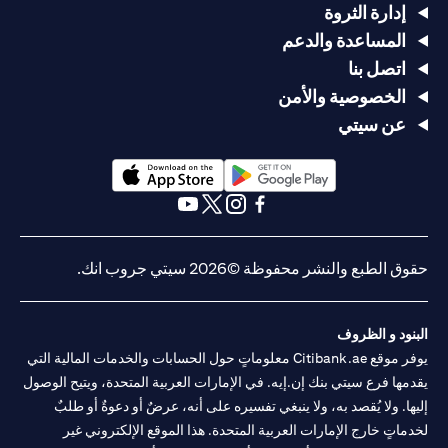
إدارة الثروة
المساعدة والدعم
اتصل بنا
الخصوصية والأمن
عن سيتي
(opens in a new tab)
(opens in a new tab)
(opens in a new tab)
(opens in a new tab)
(opens in a new tab)
(opens in a new tab)
حقوق الطبع والنشر محفوظة ©2026 سيتي جروب انك.
البنود و الظروف
يوفر موقع Citibank.ae معلوماتٍ حول الحسابات والخدمات المالية التي
يقدمها فرع سيتي بنك إن.إيه. في الإمارات العربية المتحدة، ويتيح الوصول
إليها. ولا يُقصد به، ولا ينبغي تفسيره على أنه، عرضٌ أو دعوةٌ أو طلبٌ
لخدماتٍ خارج الإمارات العربية المتحدة. هذا الموقع الإلكتروني غير