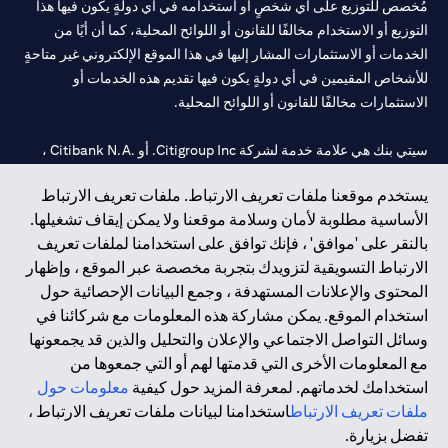
مُخصص للتوزيع على أي شخصٍ أو استخدامه في أي دولةٍ يكون فيها هذا
التوزيع أو الاستخدام مخالفًا للقانون أو اللوائح المحلية، كما أن أيًا من
الخدمات أو الاستثمارات المشار إليها في هذا الموقع الإلكتروني غير متاحةٍ
للأشخاص المقيمين في أي دولةٍ يكون فيها تقديم هذه الخدمات أو
الاستثمارات مخالفًا للقانون أو اللوائح المحلية.
سيتي بنك هي علامة خدمة لشركة Citigroup Inc. أو .Citibank N.A ،
مستخدمة ومسجلة في جميع أنحاء العالم.
يستخدم موقعنا ملفات تعريف الارتباط. ملفات تعريف الارتباط
الأساسية مطلوبة لأمان وسلامة موقعنا ولا يمكن إيقاف تشغيلها.
سيتي بنك إن. إيه. الإمارات مسجل لدى مصرف الإمارات المركزي تحت
بالنقر على 'موافق' ، فإنك توافق على استخدامنا لملفات تعريف
أرقام التراخيص 202563 لفرع الوصل في دبي، 531989 لفرع مول
الارتباط التسويقية لتزويدك بتجربة مخصصة عبر الموقع ، وإظهار
الإمارات في دبي، و
CN-1002019
لفرع أبوظبي. هاتف: 4000 311 04.
المحتوى والإعلانات المستهدفة ، وجمع البيانات الإحصائية حول
فرع سيتي بنك إن إيه - الإمارات العربية المتحدة مرخص من مصرف
استخدام الموقع. يمكن مشاركة هذه المعلومات مع شركائنا في
الإمارات العربية المتحدة المركزي كفرع لبنك أجنبي.
وسائل التواصل الاجتماعي والإعلان والتحليل والذين قد يجمعونها
سيتي بنك إن إيه الإمارات العربية المتحدة مرخص من هيئة الأوراق المالية
مع المعلومات الأخرى التي قدمتها لهم أو التي جمعوها من
والسلع في الإمارات العربية المتحدة ("SCA") للقيام بالنشاط المالي لـ أ)
استخدامك لخدماتهم. لمعرفة المزيد حول كيفية
معلومات حول
الاستشارات المالية والتعريف والترويج بموجب ترخيص رقم
ملفات تعريف الارتباط
استخدامنا لبيانات ملفات تعريف الارتباط ،
20200000097 ب) وسيط تداول في الأسواق الدولية بموجب ترخيص
تفضل بزيارة.
رقم 20200000198 ج) إدارة المحافظ بموجب ترخيص رقم