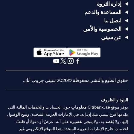
إدارة الثروة
المساعدة والدعم
اتصل بنا
الخصوصية والأمن
عن سيتي
(opens in a new tab)
(opens in a new tab)
(opens in a new tab)
(opens in a new tab)
(opens in a new tab)
(opens in a new tab)
حقوق الطبع والنشر محفوظة ©2026 سيتي جروب انك.
البنود و الظروف
يوفر موقع Citibank.ae معلوماتٍ حول الحسابات والخدمات المالية التي
يقدمها فرع سيتي بنك إن.إيه. في الإمارات العربية المتحدة، ويتيح الوصول
إليها. ولا يُقصد به، ولا ينبغي تفسيره على أنه، عرضٌ أو دعوةٌ أو طلبٌ
لخدماتٍ خارج الإمارات العربية المتحدة. هذا الموقع الإلكتروني غير