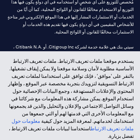
مُخصص للتوزيع على أي شخصٍ أو استخدامه في أي دولةٍ يكون فيها هذا
التوزيع أو الاستخدام مخالفًا للقانون أو اللوائح المحلية، كما أن أيًا من
الخدمات أو الاستثمارات المشار إليها في هذا الموقع الإلكتروني غير متاحةٍ
للأشخاص المقيمين في أي دولةٍ يكون فيها تقديم هذه الخدمات أو
الاستثمارات مخالفًا للقانون أو اللوائح المحلية.
سيتي بنك هي علامة خدمة لشركة Citigroup Inc. أو .Citibank N.A ،
مستخدمة ومسجلة في جميع أنحاء العالم.
يستخدم موقعنا ملفات تعريف الارتباط. ملفات تعريف الارتباط
الأساسية مطلوبة لأمان وسلامة موقعنا ولا يمكن إيقاف تشغيلها.
سيتي بنك إن. إيه. الإمارات مسجل لدى مصرف الإمارات المركزي تحت
بالنقر على 'موافق' ، فإنك توافق على استخدامنا لملفات تعريف
أرقام التراخيص 202563 لفرع الوصل في دبي، 531989 لفرع مول
الارتباط التسويقية لتزويدك بتجربة مخصصة عبر الموقع ، وإظهار
الإمارات في دبي، و
CN-1002019
لفرع أبوظبي. هاتف: 4000 311 04.
المحتوى والإعلانات المستهدفة ، وجمع البيانات الإحصائية حول
فرع سيتي بنك إن إيه - الإمارات العربية المتحدة مرخص من مصرف
استخدام الموقع. يمكن مشاركة هذه المعلومات مع شركائنا في
الإمارات العربية المتحدة المركزي كفرع لبنك أجنبي.
وسائل التواصل الاجتماعي والإعلان والتحليل والذين قد يجمعونها
سيتي بنك إن إيه الإمارات العربية المتحدة مرخص من هيئة الأوراق المالية
مع المعلومات الأخرى التي قدمتها لهم أو التي جمعوها من
والسلع في الإمارات العربية المتحدة ("SCA") للقيام بالنشاط المالي لـ أ)
استخدامك لخدماتهم. لمعرفة المزيد حول كيفية
معلومات حول
الاستشارات المالية والتعريف والترويج بموجب ترخيص رقم
ملفات تعريف الارتباط
استخدامنا لبيانات ملفات تعريف الارتباط ،
20200000097 ب) وسيط تداول في الأسواق الدولية بموجب ترخيص
تفضل بزيارة.
رقم 20200000198 ج) إدارة المحافظ بموجب ترخيص رقم