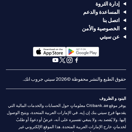
إدارة الثروة
المساعدة والدعم
اتصل بنا
الخصوصية والأمن
عن سيتي
(opens in a new tab)
(opens in a new tab)
(opens in a new tab)
(opens in a new tab)
(opens in a new tab)
(opens in a new tab)
حقوق الطبع والنشر محفوظة ©2026 سيتي جروب انك.
البنود و الظروف
يوفر موقع Citibank.ae معلوماتٍ حول الحسابات والخدمات المالية التي
يقدمها فرع سيتي بنك إن.إيه. في الإمارات العربية المتحدة، ويتيح الوصول
إليها. ولا يُقصد به، ولا ينبغي تفسيره على أنه، عرضٌ أو دعوةٌ أو طلبٌ
لخدماتٍ خارج الإمارات العربية المتحدة. هذا الموقع الإلكتروني غير