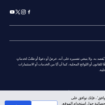
(opens in a new tab)
(opens in a new tab)
(opens in a new tab)
(opens in a new tab)
ا. ولا يُقصد به، ولا ينبغي تفسيره على أنه، عرضٌ أو دعوةٌ أو طلبٌ لخدماتٍ
لقانون أو اللوائح المحلية، كما أن أيًا من الخدمات أو الاستثمارات
لية.
CN-1002019
لفرع أبوظبي. هاتف: 4000 311 04.
افق' ، فإنك توافق على
إحصائية حول استخدام الموقع.
سيتي بنك إن إيه الإمارات العربية المتحدة مرخص من هيئة الأوراق المالية والسلع في الإمارات العربية المتحدة ("SCA") للقيام بالنشاط المالي لـ أ) الاستشارات المالية والتعريف والترويج بموجب ترخيص رقم 20200000097 ب)