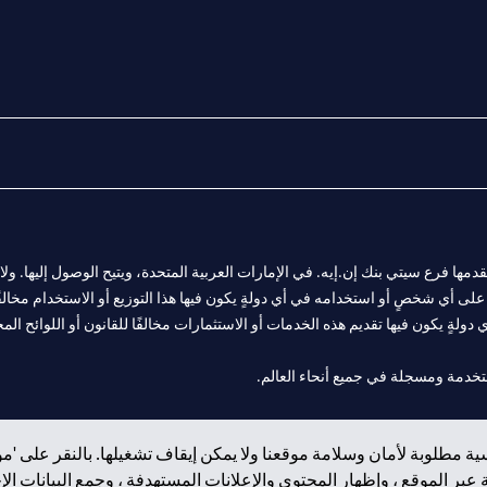
المالية التي يقدمها فرع سيتي بنك إن.إيه. في الإمارات العربية المتحدة، ويتيح الوصول إليه
لى أي شخصٍ أو استخدامه في أي دولةٍ يكون فيها هذا التوزيع أو الاستخدام مخالفًا ل
ولةٍ يكون فيها تقديم هذه الخدمات أو الاستثمارات مخالفًا للقانون أو اللوائح المح
 مول الإمارات في دبي، و
ة مطلوبة لأمان وسلامة موقعنا ولا يمكن إيقاف تشغيلها. بالنقر على 'مو
ت العربية المتحدة المركزي كفرع لبنك أجنبي.
بر الموقع ، وإظهار المحتوى والإعلانات المستهدفة ، وجمع البيانات ال