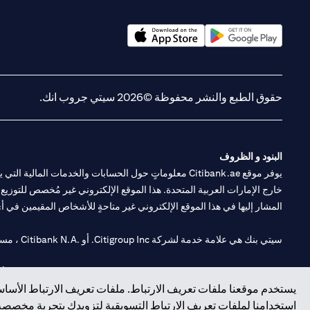
(opens in a new tab)
(opens in a new tab)
حقوق الطبع والنشر محفوظة ©2026 سيتي جروب انك.
البنود و الظروف
يوفر موقع Citibank.ae معلوماتٍ حول الحسابات والخدمات 
خارج الإمارات العربية المتحدة. هذا الموقع الإلكتروني غير مُخصص للتوزيع ع
المشار إليها في هذا الموقع الإلكتروني غير متاحةٍ للأشخاص المقيمين في أي د
سيتي بنك هي علامة خدمة لشركة Citigroup Inc. أو .Citibank N.A ، مستخدمة ومسجلة في جميع أنحاء العالم.
سيتي بنك إن. إيه. الإمارات مسجل لدى مصرف الإمارات المركزي تحت أرقام التراخيص 202563 لفرع الوصل في دبي، 531989 لفرع
يستخدم موقعنا ملفات تعريف الارتباط. ملفات تعريف الارتباط الأساسي
فرع سيتي بنك إن إيه - الإمارات العربية المتحدة مرخص من مصرف الإمارا
استخدامنا لملفات تعريف الارتباط التسويقية لتزويدك بتجربة مخصصة ع