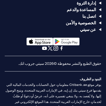
إدارة الثروة
المساعدة والدعم
اتصل بنا
الخصوصية والأمن
عن سيتي
(opens in a new tab)
(opens in a new tab)
(opens in a new tab)
(opens in a new tab)
(opens in a new tab)
(opens in a new tab)
حقوق الطبع والنشر محفوظة ©2026 سيتي جروب انك.
البنود و الظروف
يوفر موقع Citibank.ae معلوماتٍ حول الحسابات والخدمات المالية التي
يقدمها فرع سيتي بنك إن.إيه. في الإمارات العربية المتحدة، ويتيح الوصول
إليها. ولا يُقصد به، ولا ينبغي تفسيره على أنه، عرضٌ أو دعوةٌ أو طلبٌ
لخدماتٍ خارج الإمارات العربية المتحدة. هذا الموقع الإلكتروني غير