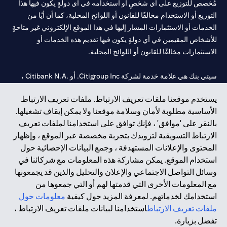
مُخصص للتوزيع على أي شخصٍ أو استخدامه في أي دولةٍ يكون فيها هذا
التوزيع أو الاستخدام مخالفًا للقانون أو اللوائح المحلية، كما أن أيًا من
الخدمات أو الاستثمارات المشار إليها في هذا الموقع الإلكتروني غير متاحةٍ
للأشخاص المقيمين في أي دولةٍ يكون فيها تقديم هذه الخدمات أو
الاستثمارات مخالفًا للقانون أو اللوائح المحلية.
سيتي بنك هي علامة خدمة لشركة Citigroup Inc. أو .Citibank N.A ،
مستخدمة ومسجلة في جميع أنحاء العالم.
يستخدم موقعنا ملفات تعريف الارتباط. ملفات تعريف الارتباط
الأساسية مطلوبة لأمان وسلامة موقعنا ولا يمكن إيقاف تشغيلها.
سيتي بنك إن. إيه. الإمارات مسجل لدى مصرف الإمارات المركزي تحت
بالنقر على 'موافق' ، فإنك توافق على استخدامنا لملفات تعريف
أرقام التراخيص 202563 لفرع الوصل في دبي، 531989 لفرع مول
الارتباط التسويقية لتزويدك بتجربة مخصصة عبر الموقع ، وإظهار
الإمارات في دبي، و
CN-1002019
لفرع أبوظبي. هاتف: 4000 311 04.
المحتوى والإعلانات المستهدفة ، وجمع البيانات الإحصائية حول
فرع سيتي بنك إن إيه - الإمارات العربية المتحدة مرخص من مصرف
استخدام الموقع. يمكن مشاركة هذه المعلومات مع شركائنا في
الإمارات العربية المتحدة المركزي كفرع لبنك أجنبي.
وسائل التواصل الاجتماعي والإعلان والتحليل والذين قد يجمعونها
سيتي بنك إن إيه الإمارات العربية المتحدة مرخص من هيئة الأوراق المالية
مع المعلومات الأخرى التي قدمتها لهم أو التي جمعوها من
والسلع في الإمارات العربية المتحدة ("SCA") للقيام بالنشاط المالي لـ أ)
استخدامك لخدماتهم. لمعرفة المزيد حول كيفية
معلومات حول
الاستشارات المالية والتعريف والترويج بموجب ترخيص رقم
ملفات تعريف الارتباط
استخدامنا لبيانات ملفات تعريف الارتباط ،
20200000097 ب) وسيط تداول في الأسواق الدولية بموجب ترخيص
تفضل بزيارة.
رقم 20200000198 ج) إدارة المحافظ بموجب ترخيص رقم