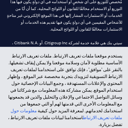
مُخصص للتوزيع على أي شخصٍ أو استخدامه في أي دولةٍ يكون فيها هذا
التوزيع أو الاستخدام مخالفًا للقانون أو اللوائح المحلية، كما أن أيًا من
الخدمات أو الاستثمارات المشار إليها في هذا الموقع الإلكتروني غير متاحةٍ
للأشخاص المقيمين في أي دولةٍ يكون فيها تقديم هذه الخدمات أو
الاستثمارات مخالفًا للقانون أو اللوائح المحلية.
سيتي بنك هي علامة خدمة لشركة Citigroup Inc. أو .Citibank N.A ،
مستخدمة ومسجلة في جميع أنحاء العالم.
يستخدم موقعنا ملفات تعريف الارتباط. ملفات تعريف الارتباط
الأساسية مطلوبة لأمان وسلامة موقعنا ولا يمكن إيقاف تشغيلها.
سيتي بنك إن. إيه. الإمارات مسجل لدى مصرف الإمارات المركزي تحت
بالنقر على 'موافق' ، فإنك توافق على استخدامنا لملفات تعريف
أرقام التراخيص 202563 لفرع الوصل في دبي، 531989 لفرع مول
الارتباط التسويقية لتزويدك بتجربة مخصصة عبر الموقع ، وإظهار
الإمارات في دبي، و CN-1002019 لفرع أبوظبي. هاتف: 4000 311 04.
المحتوى والإعلانات المستهدفة ، وجمع البيانات الإحصائية حول
فرع سيتي بنك إن إيه - الإمارات العربية المتحدة مرخص من مصرف
استخدام الموقع. يمكن مشاركة هذه المعلومات مع شركائنا في
الإمارات العربية المتحدة المركزي كفرع لبنك أجنبي.
وسائل التواصل الاجتماعي والإعلان والتحليل والذين قد يجمعونها
سيتي بنك إن إيه الإمارات العربية المتحدة مرخص من هيئة الأوراق المالية
مع المعلومات الأخرى التي قدمتها لهم أو التي جمعوها من
والسلع في الإمارات العربية المتحدة ("SCA") للقيام بالنشاط المالي لـ أ)
استخدامك لخدماتهم. لمعرفة المزيد حول كيفية
معلومات حول
الاستشارات المالية والتعريف والترويج بموجب ترخيص رقم
ملفات تعريف الارتباط
استخدامنا لبيانات ملفات تعريف الارتباط ،
20200000097 ب) وسيط تداول في الأسواق الدولية بموجب ترخيص
تفضل بزيارة.
رقم 20200000198 ج) إدارة المحافظ بموجب ترخيص رقم