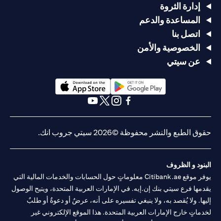
إدارة الثروة
المساعدة والدعم
اتصل بنا
الخصوصية والأمن
عن سيتي
opens in a new tab
opens in a new tab
opens in a new tab
opens in a new tab
opens in a new tab
opens in a new tab
حقوق الطبع والنشر محفوظة ©2026 سيتي جروب انك.
البنود و الظروف
يوفر موقع Citibank.ae معلوماتٍ حول الحسابات والخدمات المالية التي
يقدمها فرع سيتي بنك إن.إيه. في الإمارات العربية المتحدة، ويتيح الوصول
إليها. ولا يُقصد به، ولا ينبغي تفسيره على أنه، عرضٌ أو دعوةٌ أو طلبٌ
لخدماتٍ خارج الإمارات العربية المتحدة. هذا الموقع الإلكتروني غير