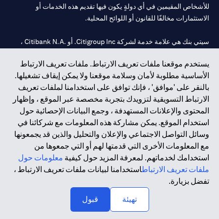
للأشخاص المقيمين في أي دولةٍ يكون فيها تقديم هذه الخدمات أو
الاستثمارات مخالفًا للقانون أو اللوائح المحلية.
سيتي بنك هي علامة خدمة لشركة Citigroup Inc. أو .Citibank N.A ،
مستخدمة ومسجلة في جميع أنحاء العالم.
يستخدم موقعنا ملفات تعريف الارتباط. ملفات تعريف الارتباط
الأساسية مطلوبة لأمان وسلامة موقعنا ولا يمكن إيقاف تشغيلها.
سيتي بنك إن. إيه. الإمارات مسجل لدى مصرف الإمارات المركزي تحت
بالنقر على 'موافق' ، فإنك توافق على استخدامنا لملفات تعريف
أرقام التراخيص 202563 لفرع الوصل في دبي، 531989 لفرع مول
الارتباط التسويقية لتزويدك بتجربة مخصصة عبر الموقع ، وإظهار
الإمارات في دبي، و CN-1002019 لفرع أبوظبي. هاتف: 4000 311 04.
المحتوى والإعلانات المستهدفة ، وجمع البيانات الإحصائية حول
فرع سيتي بنك إن إيه - الإمارات العربية المتحدة مرخص من مصرف
استخدام الموقع. يمكن مشاركة هذه المعلومات مع شركائنا في
الإمارات العربية المتحدة المركزي كفرع لبنك أجنبي.
وسائل التواصل الاجتماعي والإعلان والتحليل والذين قد يجمعونها
سيتي بنك إن إيه الإمارات العربية المتحدة مرخص من هيئة الأوراق المالية
مع المعلومات الأخرى التي قدمتها لهم أو التي جمعوها من
والسلع في الإمارات العربية المتحدة ("SCA") للقيام بالنشاط المالي لـ أ)
استخدامك لخدماتهم. لمعرفة المزيد حول كيفية
معلومات حول
الاستشارات المالية والتعريف والترويج بموجب ترخيص رقم
ملفات تعريف الارتباط
استخدامنا لبيانات ملفات تعريف الارتباط ،
20200000097 ب) وسيط تداول في الأسواق الدولية بموجب ترخيص
تفضل بزيارة.
رقم 20200000198 ج) إدارة المحافظ بموجب ترخيص رقم
20200000240 د) الحفظ بموجب ترخيص رقم 602003.
تهيئة
قبول
حقوق الطبع والنشر محفوظة ©2026 سيتي جروب انك.