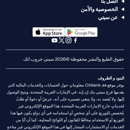
اتصل بنا
الخصوصية والأمن
عن سيتي
opens in a new tab
opens in a new tab
opens in a new tab
opens in a new tab
opens in a new tab
opens in a new tab
حقوق الطبع والنشر محفوظة ©2026 سيتي جروب انك.
البنود و الظروف
يوفر موقع Citibank.ae معلوماتٍ حول الحسابات والخدمات المالية التي
يقدمها فرع سيتي بنك إن.إيه. في الإمارات العربية المتحدة، ويتيح الوصول
إليها. ولا يُقصد به، ولا ينبغي تفسيره على أنه، عرضٌ أو دعوةٌ أو طلبٌ
لخدماتٍ خارج الإمارات العربية المتحدة. هذا الموقع الإلكتروني غير
مُخصص للتوزيع على أي شخصٍ أو استخدامه في أي دولةٍ يكون فيها هذا
التوزيع أو الاستخدام مخالفًا للقانون أو اللوائح المحلية، كما أن أيًا من
الخدمات أو الاستثمارات المشار إليها في هذا الموقع الإلكتروني غير متاحةٍ