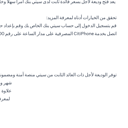
يعد فتح وديعة لأجل بسعر فائدة ثابت لدى سيتي بنك أمراً سهلاً 
تحقق من الخيارات أدناه لمعرفة المزيد:
opens in a new tab
قم بتسجيل الدخول
إلى حساب سيتي بنك الخاص بك وقم بإعداد ح
اتصل بخدمة CitiPhone المصرفية على مدار الساعة على رقم 4000 311 4 971+ لمزيد من المساعدة.
توفر الوديعة لأجل ذات العائد الثابت من سيتي منصة آمنة ومضمونة
شهر واحد و 3 أشهر و 6 أشهر وسنة واحدة أيضاً
علاوة 
لمعرفة