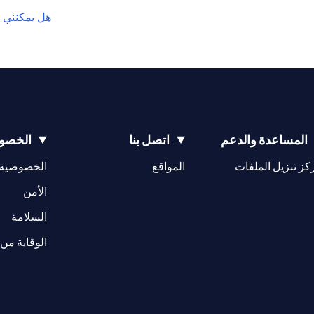
هل يمكنني 
المساعدة والدعم
اتصل بنا
الخصوص
opens in a new tab
كز تنزيل الملفات
المواقع
الخصوصية
w tab
opens in a 
الأمن
tab
السلامة
الوقاية من 