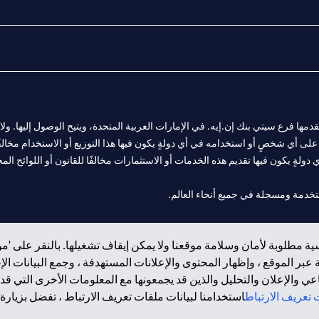
المالية التي يقدمها فرع سيتي بنك إن.إيه. في الإمارات العربية المتحدة، ويتيح الوصول إليه
لى أي شخصٍ أو استخدامه في أي دولةٍ يكون فيها هذا التوزيع أو الاستخدام مخالفًا ل
ولةٍ يكون فيها تقديم هذه الخدمات أو الاستثمارات مخالفًا للقانون أو اللوائح المح
فرع أبوظبي. هاتف: 4000 311 04.
ة مطلوبة لأمان وسلامة موقعنا ولا يمكن إيقاف تشغيلها. بالنقر على 'مو
ت العربية المتحدة المركزي كفرع لبنك أجنبي.
بر الموقع ، وإظهار المحتوى والإعلانات المستهدفة ، وجمع البيانات ال
 والإعلان والتحليل والذين قد يجمعونها مع المعلومات الأخرى التي قدم
تعريف الارتباط
استخدامنا لبيانات ملفات تعريف الارتباط ، تفضل بزيارة.