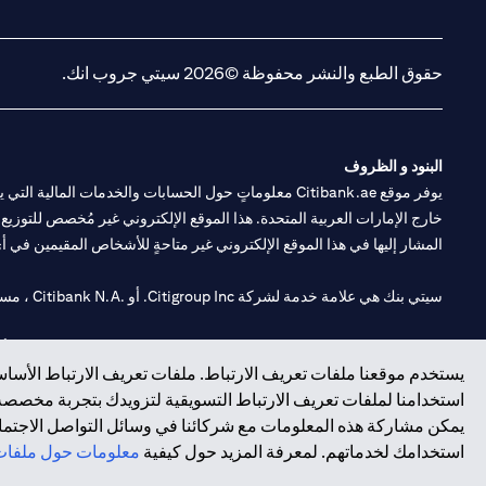
opens in a new tab
opens in a new tab
حقوق الطبع والنشر محفوظة ©2026 سيتي جروب انك.
البنود و الظروف
يوفر موقع Citibank.ae معلوماتٍ حول الحسابات والخدمات 
خارج الإمارات العربية المتحدة. هذا الموقع الإلكتروني غير مُخصص للتوزيع ع
المشار إليها في هذا الموقع الإلكتروني غير متاحةٍ للأشخاص المقيمين في أي د
سيتي بنك هي علامة خدمة لشركة Citigroup Inc. أو .Citibank N.A ، مستخدمة ومسجلة في جميع أنحاء العالم.
سيتي بنك إن. إيه. الإمارات مسجل لدى مصرف الإمارات المركزي تحت أرقام التراخيص 202563 لفرع الوصل في دبي، 531989 لفرع مول الإمارات في دبي، و CN-1002019 ل
يستخدم موقعنا ملفات تعريف الارتباط. ملفات تعريف الارتباط الأساسي
فرع سيتي بنك إن إيه - الإمارات العربية المتحدة مرخص من مصرف الإمارا
استخدامنا لملفات تعريف الارتباط التسويقية لتزويدك بتجربة مخصصة ع
يمكن مشاركة هذه المعلومات مع شركائنا في وسائل التواصل الاجتماعي
وسيط تداول في الأسواق الدولية بموجب ترخيص رقم 20200000198 ج) إدارة المحافظ بموجب ترخيص رقم 20200000240 د) الحفظ بموجب ترخيص رقم 602003.
استخدامك لخدماتهم. لمعرفة المزيد حول كيفية
معلومات حول ملفات 
حقوق الطبع والنشر محفوظة ©2026 سيتي جروب انك.