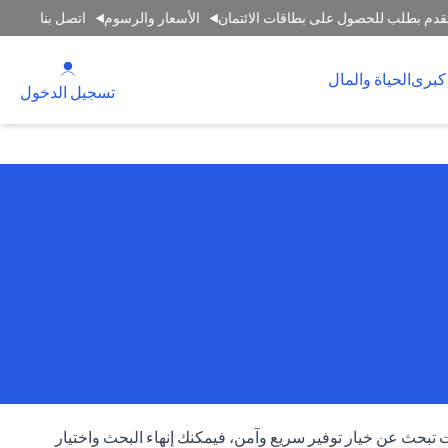
قدم بطلب للحصول على بطاقات الائتمان
الأسعار والرسوم
اتصل بنا
 new tab
كبرى
الحياة والمال
tab
تسجيل الدخول
 تبحث عن خيار توفير سريع وآمن، فيمكنك إنهاء البحث واختيار