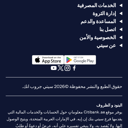
الخدمات المصرفية
إدارة الثروة
المساعدة والدعم
اتصل بنا
الخصوصية والأمن
عن سيتي
(opens in a new tab)
(opens in a new tab)
(opens in a new tab)
(opens in a new tab)
(opens in a new tab)
(opens in a new tab)
حقوق الطبع والنشر محفوظة ©2026 سيتي جروب انك.
البنود و الظروف
يوفر موقع Citibank.ae معلوماتٍ حول الحسابات والخدمات المالية التي
يقدمها فرع سيتي بنك إن.إيه. في الإمارات العربية المتحدة، ويتيح الوصول
إليها. ولا يُقصد به، ولا ينبغي تفسيره على أنه، عرضٌ أو دعوةٌ أو طلبٌ