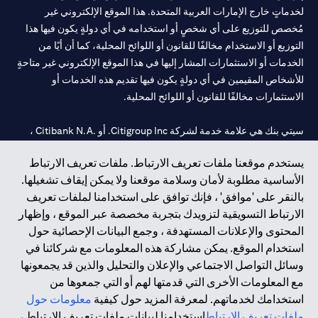
لخدماتٍ خارج الإمارات العربية المتحدة. هذا الموقع الإلكتروني غير
مُخصص للتوزيع على أي شخصٍ أو استخدامه في أي دولةٍ يكون فيها هذا
التوزيع أو الاستخدام مخالفًا للقانون أو اللوائح المحلية، كما أن أيًا من
الخدمات أو الاستثمارات المشار إليها في هذا الموقع الإلكتروني غير متاحةٍ
للأشخاص المقيمين في أي دولةٍ يكون فيها تقديم هذه الخدمات أو
الاستثمارات مخالفًا للقانون أو اللوائح المحلية.
سيتي بنك هي علامة خدمة لشركة Citigroup Inc. أو .Citibank N.A ،
مستخدمة ومسجلة في جميع أنحاء العالم.
يستخدم موقعنا ملفات تعريف الارتباط. ملفات تعريف الارتباط
الأساسية مطلوبة لأمان وسلامة موقعنا ولا يمكن إيقاف تشغيلها.
سيتي بنك إن. إيه. الإمارات مسجل لدى مصرف الإمارات المركزي تحت
بالنقر على 'موافق' ، فإنك توافق على استخدامنا لملفات تعريف
أرقام التراخيص 202563 لفرع الوصل في دبي، 531989 لفرع مول
الارتباط التسويقية لتزويدك بتجربة مخصصة عبر الموقع ، وإظهار
الإمارات في دبي، و
CN-1002019
لفرع أبوظبي. هاتف: 4000 311 04.
المحتوى والإعلانات المستهدفة ، وجمع البيانات الإحصائية حول
فرع سيتي بنك إن إيه - الإمارات العربية المتحدة مرخص من مصرف
استخدام الموقع. يمكن مشاركة هذه المعلومات مع شركائنا في
الإمارات العربية المتحدة المركزي كفرع لبنك أجنبي.
وسائل التواصل الاجتماعي والإعلان والتحليل والذين قد يجمعونها
سيتي بنك إن إيه الإمارات العربية المتحدة مرخص من هيئة الأوراق المالية
مع المعلومات الأخرى التي قدمتها لهم أو التي جمعوها من
والسلع في الإمارات العربية المتحدة ("SCA") للقيام بالنشاط المالي لـ أ)
استخدامك لخدماتهم. لمعرفة المزيد حول كيفية
معلومات حول
الاستشارات المالية والتعريف والترويج بموجب ترخيص رقم
ملفات تعريف الارتباط
استخدامنا لبيانات ملفات تعريف الارتباط ،