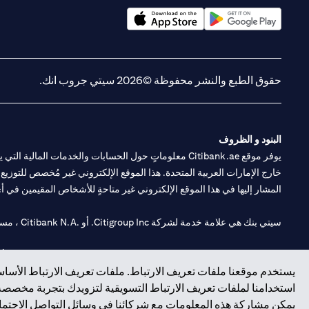
(opens in a new tab)
(opens in a new tab)
حقوق الطبع والنشر محفوظة ©2026 سيتي جروب انك.
البنود و الظروف
يوفر موقع Citibank.ae معلوماتٍ حول الحسابات والخدمات 
خارج الإمارات العربية المتحدة. هذا الموقع الإلكتروني غير مُخصص للتوزيع ع
المشار إليها في هذا الموقع الإلكتروني غير متاحةٍ للأشخاص المقيمين في أي د
سيتي بنك هي علامة خدمة لشركة Citigroup Inc. أو .Citibank N.A ، مستخدمة ومسجلة في جميع أنحاء العالم.
سيتي بنك إن. إيه. الإمارات مسجل لدى مصرف الإمارات المركزي تحت أرقام التراخيص 202563 لفرع الوصل في دبي، 531989 لفرع
يستخدم موقعنا ملفات تعريف الارتباط. ملفات تعريف الارتباط الأساسي
فرع سيتي بنك إن إيه - الإمارات العربية المتحدة مرخص من مصرف الإمارا
استخدامنا لملفات تعريف الارتباط التسويقية لتزويدك بتجربة مخصصة ع
يمكن مشاركة هذه المعلومات مع شركائنا في وسائل التواصل الاجتماعي
وسيط تداول في الأسواق الدولية بموجب ترخيص رقم 20200000198 ج) إدارة المحافظ بموجب ترخيص رقم 20200000240 د) الحفظ بموجب ترخيص رقم 602003.