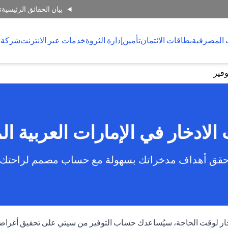
بيان الحقائق الرئيسية
ت
 المصرفية
بطاقات الائتمان
تأمين
إدارة الثروة
خدمات عبر الانترنت
شركة 
فير
لادخار في الإمارات العربية ال
قق أهداف مدخراتك بسهولة مع حساب مصمم لراحتك
ادخار لوقت الحاجة، سيُساعدك حساب التوفير من سيتي على تحقيق أغراض