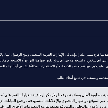
المالية التي يقدمها فرع سيتي بنك إن.إيه. في الإمارات العربية المتحدة، ويتيح الوصول إليه
لى أي شخصٍ أو استخدامه في أي دولةٍ يكون فيها هذا التوزيع أو الاستخدام مخالفًا ل
ولةٍ يكون فيها تقديم هذه الخدمات أو الاستثمارات مخالفًا للقانون أو اللوائح المح
 مول الإمارات في دبي، و
ة مطلوبة لأمان وسلامة موقعنا ولا يمكن إيقاف تشغيلها. بالنقر على 'مو
ت العربية المتحدة المركزي كفرع لبنك أجنبي.
بر الموقع ، وإظهار المحتوى والإعلانات المستهدفة ، وجمع البيانات ال
 والإعلان والتحليل والذين قد يجمعونها مع المعلومات الأخرى التي قدم