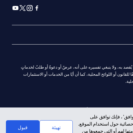
(opens in a new tab)
(opens in a new tab)
(opens in a new tab)
(opens in a new tab)
ا. ولا يُقصد به، ولا ينبغي تفسيره على أنه، عرضٌ أو دعوةٌ أو طلبٌ لخدماتٍ
لقانون أو اللوائح المحلية، كما أن أيًا من الخدمات أو الاستثمارات
لية.
CN-1002019
لفرع أبوظبي. هاتف: 4000 311 04.
افق' ، فإنك توافق على
إحصائية حول استخدام الموقع.
سيتي بنك إن إيه الإمارات العربية المتحدة مرخص من هيئة الأوراق المالية والسلع في الإمارات العربية المتحدة ("SCA") للقيام بالنشاط المالي لـ أ) الاستشارات المالية والتعريف والترويج بموجب ترخيص رقم 20200000097 ب)
تهيئة
قبول
تها لهم أو التي جمعوها من